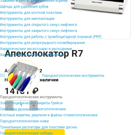
Зажимы и винты для удаления корней
Щипцы для удаления зубов
Инструменты для костной пластики
Инструменты для имплантации
Инструменты для открытого синус-лифтинга
Инструменты для закрытого синус-лифтинга
Инструменты для работы с тромбоцитарной плазмой (PRF)
Инструменты для ретроградного пломбирования
Хирургические аксессуары и расходники
Апекслокатор R7
Хирургические наборы инструментов
Артикул:
AL-PR2
Пародонтологические инструменты
Наличие:
Нет в наличии
14181 ₽
Пародонтологические инструменты
Зоноспецифические кюреты Грейси
-
+
Скейлеры ручные стоматологические
Костные кюретки, рашпили и файлы стоматологические
Пародонтологические ножи
Туннельные распаторы для пластики десны
Пародонтологические наборы