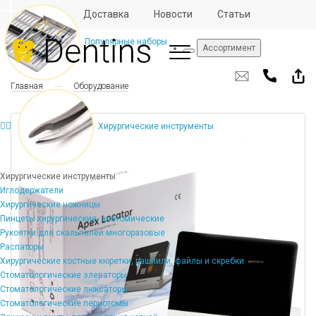
Отзывы
Доставка
Новости
Статьи
Популярные наборы
Ассортимент
Главная
Оборудование
Хирургические инструменты
Хирургические инструменты
Иглодержатели
Хирургические ножницы
Пинцеты хирургические, анатомические
Рукоятки для скальпелей многоразовые
Распаторы
Хирургические костные кюретки, рашпили, файлы и скребки
Стоматологические элеваторы
Стоматологические люксаторы
Стоматологические периотомы