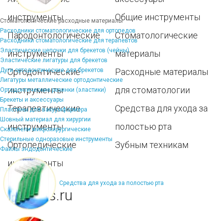
инструменты
Общие инструменты
Стоматологические расходные материалы
Расходники стоматологические для ортопедов
Пародонтологические
Стоматологические
Расходники стоматологические для терапевтов
Эластические цепочки для брекетов (чейны)
инструменты
материалы
Эластические лигатуры для брекетов
Дуги ортодонтические для брекетов
Ортодонтические
Расходные материалы
Лигатуры металлические ортодонтические
инструменты
для стоматологии
Ортодонтические резинки (эластики)
Брекеты и аксессуары
Терапевтические
Средства для ухода за
Пластины для вакуумформера
Шовный материал для хирургии
инструменты
полостью рта
Скальпели микрохирургические
Стерильные одноразовые инструменты
Ортопедические
Зубным техникам
Файлы эндодонтические
инструменты
Средства для ухода за полостью рта
Dentins.ru