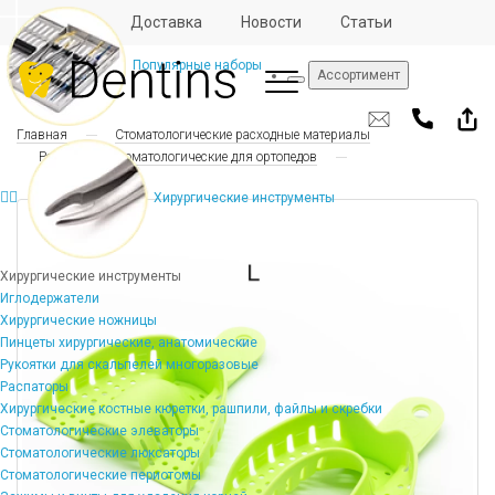
Отзывы
Доставка
Новости
Статьи
Популярные наборы
Ассортимент
Главная
Стоматологические расходные материалы
Расходники стоматологические для ортопедов
Хирургические инструменты
Хирургические инструменты
Иглодержатели
Хирургические ножницы
Пинцеты хирургические, анатомические
Рукоятки для скальпелей многоразовые
Распаторы
Хирургические костные кюретки, рашпили, файлы и скребки
Стоматологические элеваторы
Стоматологические люксаторы
Стоматологические периотомы