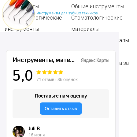
инструменты
Общие инструменты
Инструменты для зубных техников
Пародонтологические
Стоматологические
инструменты
материалы
Ортодонтические
Расходные материалы
инструменты
для стоматологии
Терапевтические
Средства для ухода за
инструменты
полостью рта
Ортопедические
Зубным техникам
инструменты
Dentins.ru
Акции