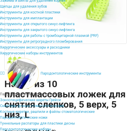
Зажимы и винты для удаления корней
Щипцы для удаления зубов
Инструменты для костной пластики
Инструменты для имплантации
Инструменты для открытого синус-лифтинга
Инструменты для закрытого синус-лифтинга
Инструменты для работы с тромбоцитарной плазмой (PRF)
Инструменты для ретроградного пломбирования
Хирургические аксессуары и расходники
Хирургические наборы инструментов
Пародонтологические инструменты
Набор из 10
пластмассовых ложек для
Пародонтологические инструменты
Зоноспецифические кюреты Грейси
снятия слепков, 5 верх, 5
Скейлеры ручные стоматологические
низ, L
Костные кюретки, рашпили и файлы стоматологические
Пародонтологические ножи
Туннельные распаторы для пластики десны
Пародонтологические наборы