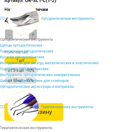
Артикул:
OR-SL1-L(1-2)
Наличие:
В наличии
412 ₽
Ортодонтические инструменты
-
+
Ортодонтические инструменты
Щипцы ортодонтические
Позиционеры ортодонтические
Количество
Кусачки ортодонтические
1 шт.
Инструменты для лигатур, металлических и эластических
Подставки ортодонтические
от 3-х шт. -10%
Инструменты ортодонтические измерительные
от 10 шт. -15%
Щипцы ортодонтические для элайнеров
Ортодонтические аксессуары и материалы
Терапевтические инструменты
В корзину
Терапевтические инструменты