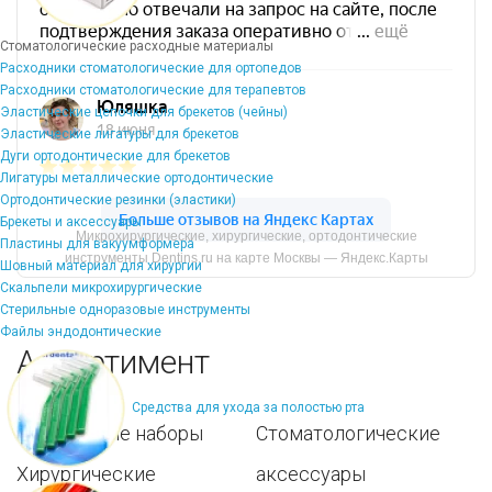
Стоматологические расходные материалы
Расходники стоматологические для ортопедов
Расходники стоматологические для терапевтов
Эластические цепочки для брекетов (чейны)
Эластические лигатуры для брекетов
Дуги ортодонтические для брекетов
Лигатуры металлические ортодонтические
Ортодонтические резинки (эластики)
Брекеты и аксессуары
Микрохирургические, хирургические, ортодонтические
Пластины для вакуумформера
инструменты Dentins.ru на карте Москвы — Яндекс.Карты
Шовный материал для хирургии
Скальпели микрохирургические
Стерильные одноразовые инструменты
Файлы эндодонтические
Ассортимент
Средства для ухода за полостью рта
Популярные наборы
Стоматологические
Хирургические
аксессуары