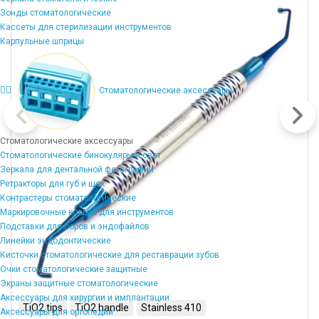
корзину
Зонды стоматологические
Кассеты для стерилизации инструментов
Карпульные шприцы
Стоматологические аксессуары
Стоматологические аксессуары
Стоматологические бинокуляры и свет
Зеркала для дентальной фотографии
Ретракторы для губ и щек
Контрастеры стоматологические
Маркировочные кольца для инструментов
Подставки для боров и эндофайлов
Линейки эндодонтические
Кисточки стоматологические для реставрации зубов
Очки стоматологические защитные
Экраны защитные стоматологические
Аксессуары для хирургии и имплантации
TiO2 tips
TiO2 handle
Stainless 410
Аксессуары для ортопедии