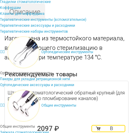
Гладилки стоматологические
Коффердам
Описание
Клампы для коффердама
Терапевтические инструменты (вспомогательное)
Терапевтические аксессуары и расходники
Терапевтические наборы инструментов
Изготовлена из термостойкого материала,
выдерживающего стерилизацию в
Ортопедические инструменты
автоклаве при температуре 134 °C.
Рекомендуемые товары
Ортопедические инструменты
Пакеры для укладки ретракционной нити
Ортопедические аксессуары и расходники
Штопфер стоматологический обратный крупный (для
ретроградного пломбирование каналов)
Общие инструменты
Общие инструменты
2097 ₽
В
Зеркала стоматологические