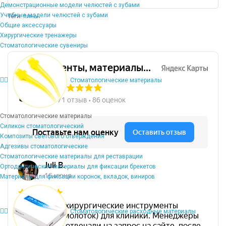
Демонстрационные модели челюстей с зубами
Учебные модели челюстей с зубами
Теги:
пины
Общие аксессуары
Хирургические тренажеры
Стоматологические сувениры
Стоматологические материалы
Стоматологические материалы
Силикон стоматологический
Композиты светового отверждения
Адгезивы стоматологические
Стоматологические материалы для реставрации
Ортодонтические материалы для фиксации брекетов
Материалы для фиксации коронок, вкладок, виниров
Стоматологические расходные материалы