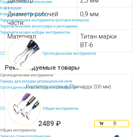
Диаметр:
2,5 мм
Гладилки стоматологические
Коффердам
Диаметр рабочей
0,9 мм
Клампы для коффердама
Терапевтические инструменты (вспомогательное)
части:
Терапевтические аксессуары и расходники
Терапевтические наборы инструментов
Материал:
Титан марки
ВТ-6
Ортопедические инструменты
Рекомендуемые товары
Ортопедические инструменты
Пакеры для укладки ретракционной нити
Распатор костный (Причарда 200 мм)
Ортопедические аксессуары и расходники
Общие инструменты
2489 ₽
В
корзину
Общие инструменты
Зеркала стоматологические