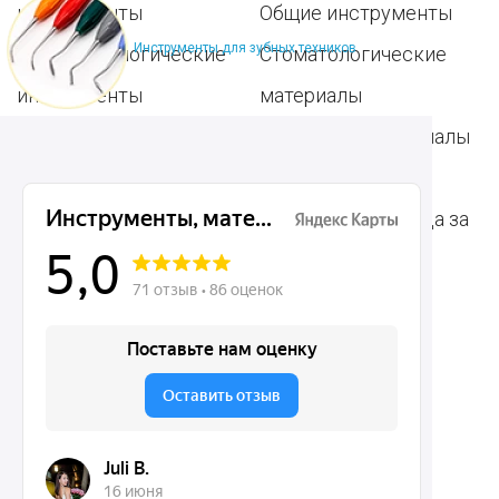
инструменты
Общие инструменты
Инструменты для зубных техников
Пародонтологические
Стоматологические
инструменты
материалы
Ортодонтические
Расходные материалы
инструменты
для стоматологии
Терапевтические
Средства для ухода за
инструменты
полостью рта
Ортопедические
Зубным техникам
инструменты
Dentins.ru
Акции