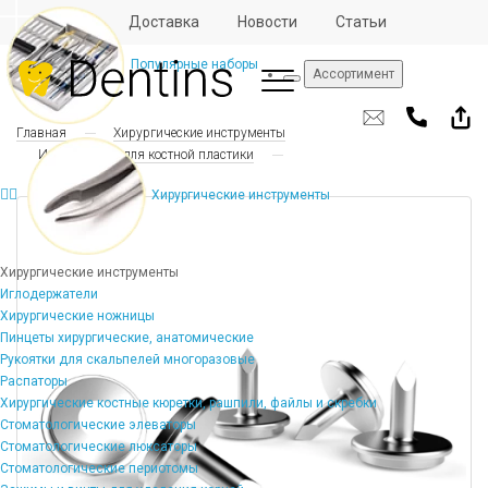
Отзывы
Доставка
Новости
Статьи
Популярные наборы
Ассортимент
Главная
Хирургические инструменты
Инструменты для костной пластики
Хирургические инструменты
Хирургические инструменты
Иглодержатели
Хирургические ножницы
Пинцеты хирургические, анатомические
Рукоятки для скальпелей многоразовые
Распаторы
Хирургические костные кюретки, рашпили, файлы и скребки
Стоматологические элеваторы
Стоматологические люксаторы
Стоматологические периотомы