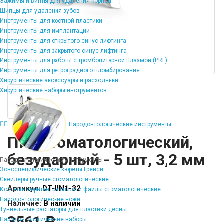
Зажимы и винты для удаления корней
Щипцы для удаления зубов
Инструменты для костной пластики
Инструменты для имплантации
Инструменты для открытого синус-лифтинга
Инструменты для закрытого синус-лифтинга
Инструменты для работы с тромбоцитарной плазмой (PRF)
Инструменты для ретроградного пломбирования
Хирургические аксессуары и расходники
Хирургические наборы инструментов
Пародонтологические инструменты
Пин стоматологический,
безударный - 5 шт, 3,2 мм
Пародонтологические инструменты
Зоноспецифические кюреты Грейси
Скейлеры ручные стоматологические
Артикул:
DT-UN1-32
Костные кюретки, рашпили и файлы стоматологические
Пародонтологические ножи
Наличие:
В наличии
Туннельные распаторы для пластики десны
3561 ₽
Пародонтологические наборы