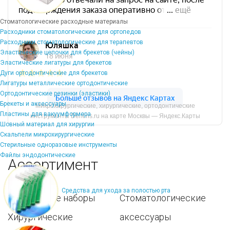
Стоматологические расходные материалы
Расходники стоматологические для ортопедов
Расходники стоматологические для терапевтов
Эластические цепочки для брекетов (чейны)
Эластические лигатуры для брекетов
Дуги ортодонтические для брекетов
Лигатуры металлические ортодонтические
Ортодонтические резинки (эластики)
Брекеты и аксессуары
Микрохирургические, хирургические, ортодонтические
Пластины для вакуумформера
инструменты Dentins.ru на карте Москвы — Яндекс.Карты
Шовный материал для хирургии
Скальпели микрохирургические
Стерильные одноразовые инструменты
Файлы эндодонтические
Ассортимент
Средства для ухода за полостью рта
Популярные наборы
Стоматологические
Хирургические
аксессуары