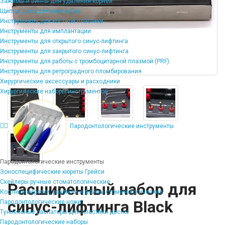
Зажимы и винты для удаления корней
Щипцы для удаления зубов
Инструменты для костной пластики
Инструменты для имплантации
Инструменты для открытого синус-лифтинга
Инструменты для закрытого синус-лифтинга
Инструменты для работы с тромбоцитарной плазмой (PRF)
Инструменты для ретроградного пломбирования
Хирургические аксессуары и расходники
Хирургические наборы инструментов
Пародонтологические инструменты
Пародонтологические инструменты
Зоноспецифические кюреты Грейси
Скейлеры ручные стоматологические
Расширенный набор для
Костные кюретки, рашпили и файлы стоматологические
синус-лифтинга Black
Пародонтологические ножи
Туннельные распаторы для пластики десны
Пародонтологические наборы