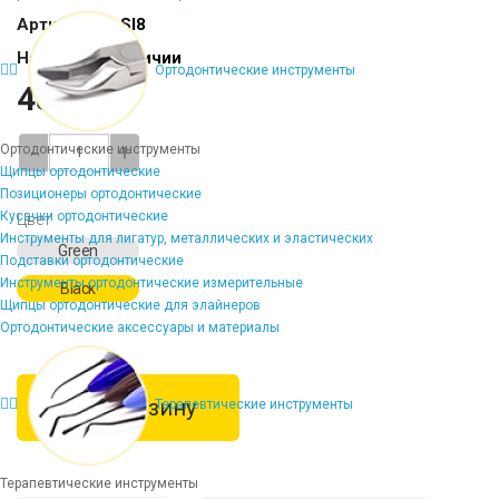
Артикул:
KT-SI8
Наличие:
В наличии
Ортодонтические инструменты
48402 ₽
-
+
Ортодонтические инструменты
Щипцы ортодонтические
Позиционеры ортодонтические
Кусачки ортодонтические
Цвет
Инструменты для лигатур, металлических и эластических
Green
Подставки ортодонтические
Инструменты ортодонтические измерительные
Black
Щипцы ортодонтические для элайнеров
Ортодонтические аксессуары и материалы
В корзину
Терапевтические инструменты
Терапевтические инструменты