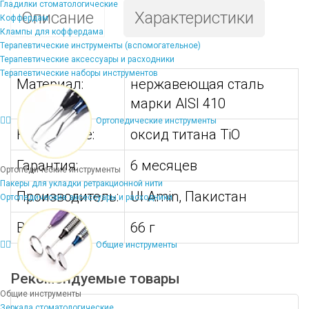
Гладилки стоматологические
Описание
Характеристики
Коффердам
Клампы для коффердама
Терапевтические инструменты (вспомогательное)
Терапевтические аксессуары и расходники
Терапевтические наборы инструментов
Материал:
нержавеющая сталь
марки AISI 410
Ортопедические инструменты
Напыление:
оксид титана TiO
Гарантия:
6 месяцев
Ортопедические инструменты
Пакеры для укладки ретракционной нити
Производитель:
Ul Amin, Пакистан
Ортопедические аксессуары и расходники
Вес:
66 г
Общие инструменты
Рекомендуемые товары
Общие инструменты
Зеркала стоматологические