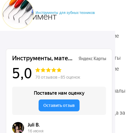
Инструменты для зубных техников
Ассортимент
Популярные наборы
Стоматологические
Хирургические
аксессуары
инструменты
Общие инструменты
Пародонтологические
Стоматологические
инструменты
материалы
Ортодонтические
Расходные материалы
инструменты
для стоматологии
Терапевтические
Средства для ухода за
инструменты
полостью рта