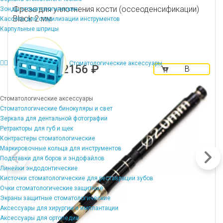
Фреза для уплотнения кости (оссеоденсификации)
Зонды стоматологические
Black 2 мм
Кассеты для стерилизации инструментов
Карпульные шприцы
Стоматологические аксессуары
2156 ₽
В
корзину
Стоматологические аксессуары
Стоматологические бинокуляры и свет
Зеркала для дентальной фотографии
Ретракторы для губ и щек
Контрастеры стоматологические
Маркировочные кольца для инструментов
Подставки для боров и эндофайлов
Линейки эндодонтические
Кисточки стоматологические для реставрации зубов
Очки стоматологические защитные
Экраны защитные стоматологические
Аксессуары для хирургии и имплантации
Аксессуары для ортопедии