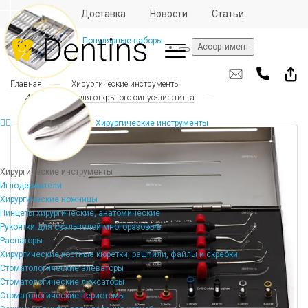
Отзывы
Доставка
Новости
Статьи
Популярные наборы
Ассортимент
Главная
Хирургические инструменты
Инструменты для открытого синус-лифтинга
Хирургические инструменты
Хирургические инструменты
Иглодержатели
Хирургические ножницы
Пинцеты хирургические, анатомические
Рукоятки для скальпелей многоразовые
Распаторы
Хирургические костные кюретки, рашпили, файлы и скребки
Стоматологические элеваторы
Стоматологические люксаторы
Стоматологические периотомы