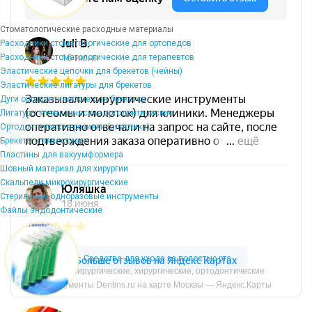
Стоматологические расходные материалы
Расходники стоматологические для ортопедов
Расходники стоматологические для терапевтов
Эластические цепочки для брекетов (чейны)
Эластические лигатуры для брекетов
Дуги ортодонтические для брекетов
Лигатуры металлические ортодонтические
Ортодонтические резинки (эластики)
Брекеты и аксессуары
Пластины для вакуумформера
Шовный материал для хирургии
Скальпели микрохирургические
Стерильные одноразовые инструменты
Файлы эндодонтические
Средства для ухода за полостью рта
Микрохирургические, хирургические, ортодонтические
инструменты Dentins.ru на карте Москвы — Яндекс.Карты