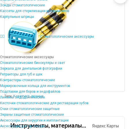
Зонды стоматологические
Кассеты для стерилизации инструментов
Карпульные шприцы
Стоматологические аксессуары
Стоматологические аксессуары
Стоматологические бинокуляры и свет
Зеркала для дентальной фотографии
Ретракторы для губ и щек
Контрастеры стоматологические
Маркировочные кольца для инструментов
Подставки для боров и эндофайлов
Теги:
K-reamers
,
ручные
Линейки эндодонтические
Кисточки стоматологические для реставрации зубов
Очки стоматологические защитные
Экраны защитные стоматологические
Аксессуары для хирургии и имплантации
Аксессуары для ортопедии