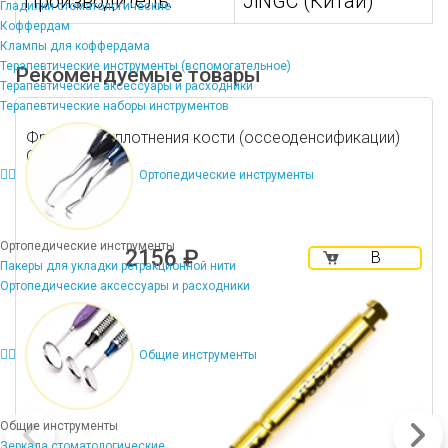
Производитель:
JiNGC (Китай)
Гладилки стоматологические
Коффердам
Клампы для коффердама
Терапевтические инструменты (вспомогательное)
Рекомендуемые товары
Терапевтические аксессуары и расходники
Терапевтические наборы инструментов
Фреза для уплотнения кости (оссеоденсификации)
Gold 5,5 мм
Ортопедические инструменты
Ортопедические инструменты
2156 ₽
В
Пакеры для укладки ретракционной нити
корзину
Ортопедические аксессуары и расходники
Общие инструменты
Общие инструменты
Зеркала стоматологические