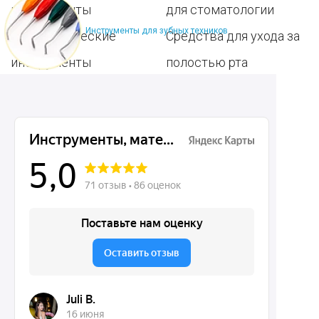
инструменты
для стоматологии
Инструменты для зубных техников
Терапевтические
Средства для ухода за
инструменты
полостью рта
Ортопедические
Зубным техникам
инструменты
Dentins.ru
Акции
О нас
Доставка и контакты
Политика конфиденциальности
Карта сайта