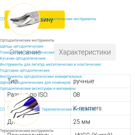
В корзину
Ортодонтические инструменты
Ортодонтические инструменты
Щипцы ортодонтические
Описание
Характеристики
Позиционеры ортодонтические
Кусачки ортодонтические
Инструменты для лигатур, металлических и эластических
Подставки ортодонтические
Инструменты ортодонтические измерительные
Тип:
ручные
Щипцы ортодонтические для элайнеров
Ортодонтические аксессуары и материалы
Размер по ISO:
08
Вид:
K-reamers
Терапевтические инструменты
Длина:
25 мм
Терапевтические инструменты