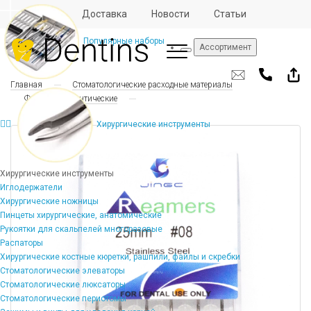
Отзывы
Доставка
Новости
Статьи
Популярные наборы
Ассортимент
Главная
Стоматологические расходные материалы
Файлы эндодонтические
Хирургические инструменты
Хирургические инструменты
Иглодержатели
Хирургические ножницы
Пинцеты хирургические, анатомические
Рукоятки для скальпелей многоразовые
Распаторы
Хирургические костные кюретки, рашпили, файлы и скребки
Стоматологические элеваторы
Стоматологические люксаторы
Стоматологические периотомы