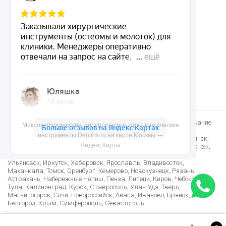
Контакты
8 (495) 150-55-92
mail@dentins.ru
Быстро доставим стоматологические инструменты и оборудование
Микрохирургические, хирургические, ортодонтические
по Москве, Санкт-Петербургу и в другие регионы: Краснодар,
инструменты Dentins.ru на карте Москвы —
Новосибирск, Екатеринбург, Нижний Новгород, Казань, Челябинск,
Яндекс.Карты
Омск, Самара, Ростов-на-Дону, Уфа, Красноярск, Пермь, Воронеж,
Волгоград, Саратов, Тюмень, Тольятти, Ижевск, Барнаул,
Ульяновск, Иркутск, Хабаровск, Ярославль, Владивосток,
Махачкала, Томск, Оренбург, Кемерово, Новокузнецк, Рязань,
Астрахань, Набережные Челны, Пенза, Липецк, Киров, Чебоксары,
Тула, Калининград, Курск, Ставрополь, Улан-Удэ, Тверь,
Магнитогорск, Сочи, Новороссийск, Анапа, Иваново, Брянск,
Белгород, Крым, Симферополь, Севастополь.
Лучшие условия доставки в Армению, Казахстан, Беларусь,
Узбекистан, Таджикистан, Азербайджан, Киргизию и многие другие