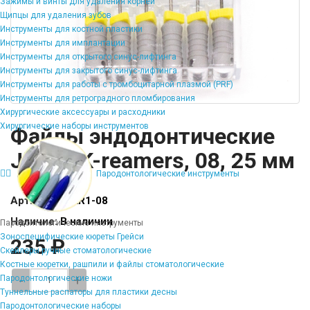
Зажимы и винты для удаления корней
Щипцы для удаления зубов
Инструменты для костной пластики
Инструменты для имплантации
Инструменты для открытого синус-лифтинга
Инструменты для закрытого синус-лифтинга
Инструменты для работы с тромбоцитарной плазмой (PRF)
Инструменты для ретроградного пломбирования
Хирургические аксессуары и расходники
Хирургические наборы инструментов
Файлы эндодонтические
JiNGC K-reamers, 08, 25 мм
Пародонтологические инструменты
Артикул:
FI-KR1-08
Наличие:
В наличии
Пародонтологические инструменты
Зоноспецифические кюреты Грейси
235 ₽
Скейлеры ручные стоматологические
Костные кюретки, рашпили и файлы стоматологические
-
+
Пародонтологические ножи
Туннельные распаторы для пластики десны
Пародонтологические наборы