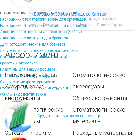
Стоматологические расходные материалы
Микрохирургические, хирургические, ортодонтические
Расходники стоматологические для ортопедов
инструменты Dentins.ru на карте Москвы — Яндекс.Карты
Расходники стоматологические для терапевтов
Эластические цепочки для брекетов (чейны)
Эластические лигатуры для брекетов
Дуги ортодонтические для брекетов
Лигатуры металлические ортодонтические
Ассортимент
Ортодонтические резинки (эластики)
Брекеты и аксессуары
Пластины для вакуумформера
Популярные наборы
Стоматологические
Шовный материал для хирургии
Скальпели микрохирургические
Хирургические
аксессуары
Стерильные одноразовые инструменты
Файлы эндодонтические
инструменты
Общие инструменты
Пародонтологические
Стоматологические
Средства для ухода за полостью рта
инструменты
материалы
Ортодонтические
Расходные материалы