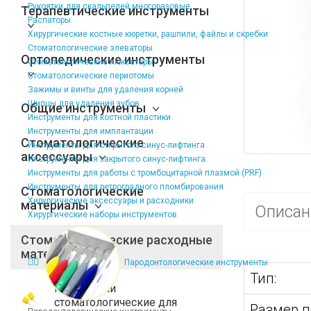
Рукоятки для скальпелей многоразовые
Терапевтические инструменты
Распаторы
Хирургические костные кюретки, рашпили, файлы и скребки
Стоматологические элеваторы
Ортопедические инструменты
Стоматологические люксаторы
Стоматологические периотомы
Зажимы и винты для удаления корней
Щипцы для удаления зубов
Общие инструменты
Инструменты для костной пластики
Инструменты для имплантации
Стоматологические
Инструменты для открытого синус-лифтинга
аксессуары
Инструменты для закрытого синус-лифтинга
Инструменты для работы с тромбоцитарной плазмой (PRF)
Инструменты для ретроградного пломбирования
Стоматологические
Хирургические аксессуары и расходники
материалы
Описан
Хирургические наборы инструментов
Стоматологические расходные
материалы
Пародонтологические инструменты
Тип:
Расходники
стоматологические для
Размер по