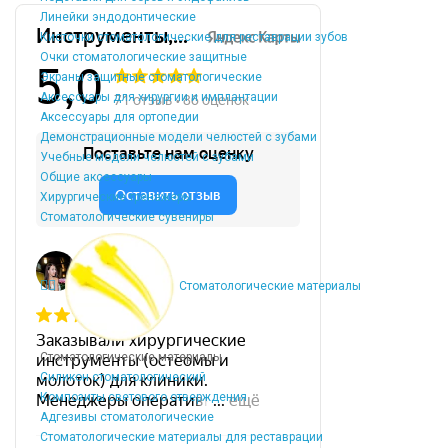
Линейки эндодонтические
Кисточки стоматологические для реставрации зубов
Очки стоматологические защитные
Экраны защитные стоматологические
Аксессуары для хирургии и имплантации
Аксессуары для ортопедии
Демонстрационные модели челюстей с зубами
Учебные модели челюстей с зубами
Общие аксессуары
Хирургические тренажеры
Стоматологические сувениры
Стоматологические материалы
Стоматологические материалы
Силикон стоматологический
Композиты светового отверждения
Адгезивы стоматологические
Стоматологические материалы для реставрации