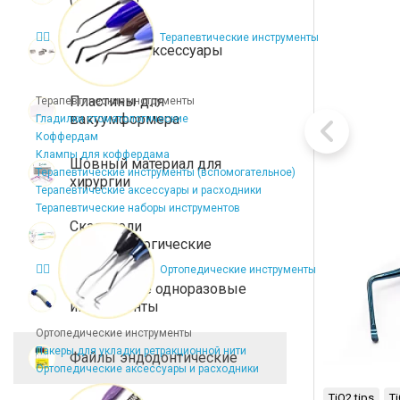
Терапевтические инструменты
Брекеты и аксессуары
Пластины для
Терапевтические инструменты
вакуумформера
Гладилки стоматологические
Коффердам
Клампы для коффердама
Шовный материал для
Терапевтические инструменты (вспомогательное)
хирургии
Терапевтические аксессуары и расходники
Терапевтические наборы инструментов
Скальпели
микрохирургические
Ортопедические инструменты
Стерильные одноразовые
инструменты
Ортопедические инструменты
Пакеры для укладки ретракционной нити
Файлы эндодонтические
Ортопедические аксессуары и расходники
TiO2 tips
T