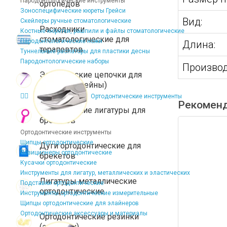
Пародонтологические инструменты
ортопедов
Зоноспецифические кюреты Грейси
Вид:
Скейлеры ручные стоматологические
Расходники
Костные кюретки, рашпили и файлы стоматологические
стоматологические для
Пародонтологические ножи
Длина:
терапевтов
Туннельные распаторы для пластики десны
Пародонтологические наборы
Производ
Эластические цепочки для
брекетов (чейны)
Ортодонтические инструменты
Рекомен
Эластические лигатуры для
брекетов
Ортодонтические инструменты
Щипцы ортодонтические
Дуги ортодонтические для
Позиционеры ортодонтические
брекетов
Кусачки ортодонтические
Инструменты для лигатур, металлических и эластических
Лигатуры металлические
Подставки ортодонтические
ортодонтические
Инструменты ортодонтические измерительные
Щипцы ортодонтические для элайнеров
Ортодонтические аксессуары и материалы
Ортодонтические резинки
(эластики)