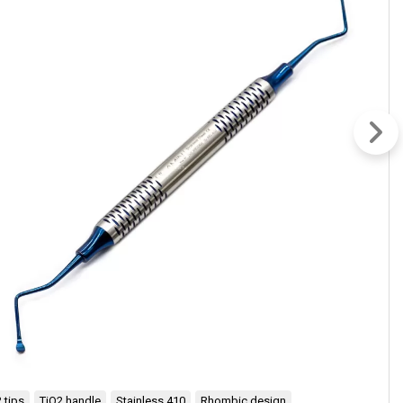
 tips
TiO2 handle
Stainless 410
Rhombic design