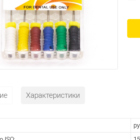
ие
Характеристики
р
 ISO:
15