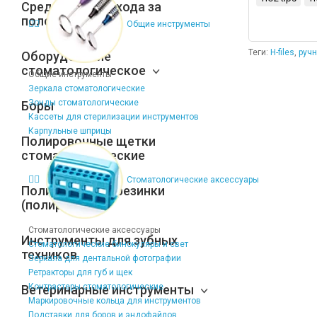
Средства для ухода за
полостью рта
Общие инструменты
Теги:
H-files
,
руч
Оборудование
стоматологическое
Общие инструменты
Зеркала стоматологические
Зонды стоматологические
Боры
Кассеты для стерилизации инструментов
Карпульные шприцы
Полировочные щетки
стоматологические
Стоматологические аксессуары
Полировочные резинки
(полиры)
Стоматологические аксессуары
Инструменты для зубных
Стоматологические бинокуляры и свет
техников
Зеркала для дентальной фотографии
Ретракторы для губ и щек
Контрастеры стоматологические
Ветеринарные инструменты
Маркировочные кольца для инструментов
Подставки для боров и эндофайлов