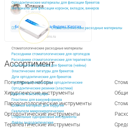
Ортодонтические материалы для фиксации брекетов
Материалы для фиксации коронок, вкладок, виниров
Стоматологические расходные материалы
Dentins.ru
Стоматологические расходные материалы
Расходники стоматологические для ортопедов
Расходники стоматологические для терапевтов
Ассортимент
Эластические цепочки для брекетов (чейны)
Эластические лигатуры для брекетов
Дуги ортодонтические для брекетов
Популярные наборы
Стом
Лигатуры металлические ортодонтические
Ортодонтические резинки (эластики)
Хирургические инструменты
Общи
Брекеты и аксессуары
Пластины для вакуумформера
Пародонтологические инструменты
Стом
Шовный материал для хирургии
Скальпели микрохирургические
Ортодонтические инструменты
Расх
Стерильные одноразовые инструменты
Файлы эндодонтические
Терапевтические инструменты
Средс