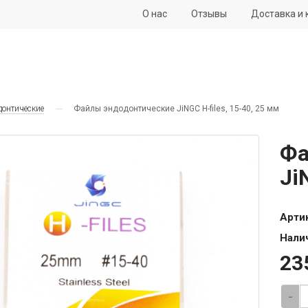
О нас
Отзывы
Доставка и 
донтические
Файлы эндодонтические JiNGC H-files, 15-40, 25 мм
Фа
Ji
Арти
Нали
23
-