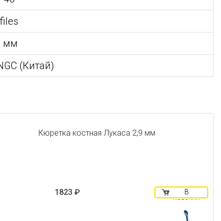
files
5 мм
NGC (Китай)
Кюретка костная Лукаса 2,9 мм
1823 ₽
В
корзину