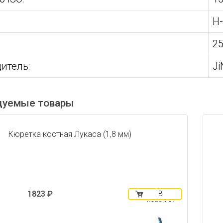
H-
2
итель:
Ji
дуемые товары
Кюретка костная Лукаса (1,8 мм)
1823 ₽
В
корзину