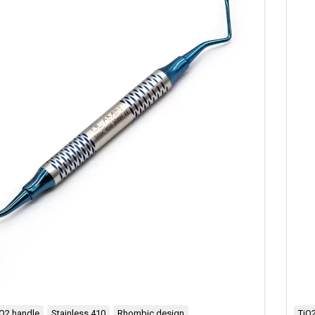
iO2 handle
Stainless 410
Rhombic design
TiO2