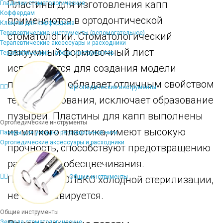
Пластины для изготовления капп
Гладилки стоматологические
Коффердам
применяются в ортодонтической
Клампы для коффердама
Терапевтические инструменты (вспомогательное)
стоматологии. Стоматологический
Терапевтические аксессуары и расходники
вакуумный формовочный лист
Терапевтические наборы инструментов
используется для создания модели
полости рта, обладает отличным свойством
Ортопедические инструменты
термоформования, исключает образование
пузырей. Пластины для капп выполнены
Ортопедические инструменты
из мягкого пластика, имеют высокую
Пакеры для укладки ретракционной нити
Ортопедические аксессуары и расходники
прочность, способствуют предотвращению
разрывов и обесцвечивания.
Общие инструменты
Подлежит ТОЛЬКО холодной стерилизации,
не автоклавируется.
Общие инструменты
Зеркала стоматологические