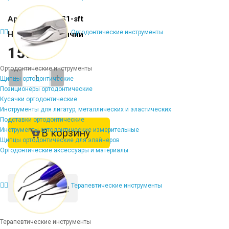
Артикул:
DV-FS1-sft
Ортодонтические инструменты
Наличие:
В наличии
1568 ₽
Ортодонтические инструменты
-
+
Щипцы ортодонтические
Позиционеры ортодонтические
Кусачки ортодонтические
Инструменты для лигатур, металлических и эластических
Подставки ортодонтические
Инструменты ортодонтические измерительные
В корзину
Щипцы ортодонтические для элайнеров
Ортодонтические аксессуары и материалы
Описание
Терапевтические инструменты
Терапевтические инструменты