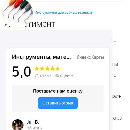
Инструменты для зубных техников
Ассортимент
Популярные наборы
Стоматологические
Хирургические
аксессуары
инструменты
Общие инструменты
Пародонтологические
Стоматологические
инструменты
материалы
Ортодонтические
Расходные материалы
инструменты
для стоматологии
Терапевтические
Средства для ухода за
инструменты
полостью рта