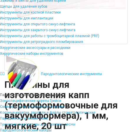
Зажимы и винты для удаления корней
Щипцы для удаления зубов
Инструменты для костной пластики
Инструменты для имплантации
Инструменты для открытого синус-лифтинга
Инструменты для закрытого синус-лифтинга
Инструменты для работы с тромбоцитарной плазмой (PRF)
Инструменты для ретроградного пломбирования
Хирургические аксессуары и расходники
Хирургические наборы инструментов
Пародонтологические инструменты
Пластины для
изготовления капп
Пародонтологические инструменты
Зоноспецифические кюреты Грейси
(термоформовочные для
Скейлеры ручные стоматологические
вакуумформера), 1 мм,
Костные кюретки, рашпили и файлы стоматологические
Пародонтологические ножи
мягкие, 20 шт
Туннельные распаторы для пластики десны
Пародонтологические наборы