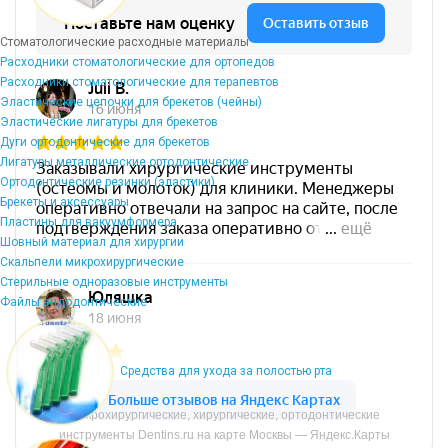
Стоматологические расходные материалы
Расходники стоматологические для ортопедов
Расходники стоматологические для терапевтов
Эластические цепочки для брекетов (чейны)
Эластические лигатуры для брекетов
Дуги ортодонтические для брекетов
Лигатуры металлические ортодонтические
Ортодонтические резинки (эластики)
Брекеты и аксессуары
Пластины для вакуумформера
Шовный материал для хирургии
Скальпели микрохирургические
Стерильные одноразовые инструменты
Файлы эндодонтические
Средства для ухода за полостью рта
Микрохирургические, хирургические, ортодонтические
инструменты Dentins.ru на карте Москвы — Яндекс.Карты