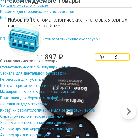
Рекомендуемые товары
Зонды стоматологические
Кассеты для стерилизации инструментов
Карпульные шприцы
Набор из 15 стоматологических титановых якорных
пинов с кассетой, 5 мм
Стоматологические аксессуары
11897 ₽
В
Стоматологические аксессуары
корзину
Стоматологические бинокуляры и свет
Зеркала для дентальной фотографии
Ретракторы для губ и щек
Контрастеры стоматологические
Маркировочные кольца для инструментов
Подставки для боров и эндофайлов
Линейки эндодонтические
Кисточки стоматологические для реставрации зубов
Очки стоматологические защитные
Экраны защитные стоматологические
Аксессуары для хирургии и имплантации
Аксессуары для ортопедии