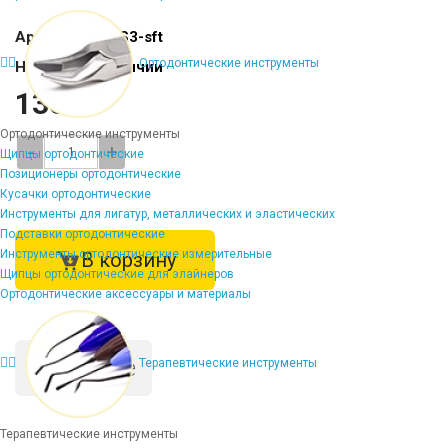
Артикул:
DV-FS3-sft
Ортодонтические инструменты
Наличие:
В наличии
1362 ₽
Ортодонтические инструменты
-
+
Щипцы ортодонтические
Позиционеры ортодонтические
Кусачки ортодонтические
Инструменты для лигатур, металлических и эластических
Подставки ортодонтические
Инструменты ортодонтические измерительные
В корзину
Щипцы ортодонтические для элайнеров
Ортодонтические аксессуары и материалы
Описание
Терапевтические инструменты
Терапевтические инструменты