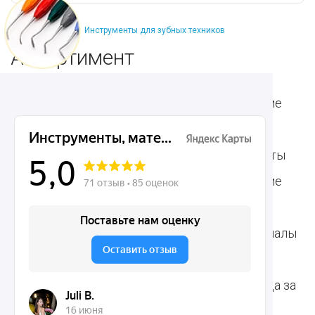
Инструменты для зубных техников
Ассортимент
Популярные наборы
Стоматологические
Хирургические
аксессуары
инструменты
Общие инструменты
Пародонтологические
Стоматологические
инструменты
материалы
Ортодонтические
Расходные материалы
инструменты
для стоматологии
Терапевтические
Средства для ухода за
инструменты
полостью рта