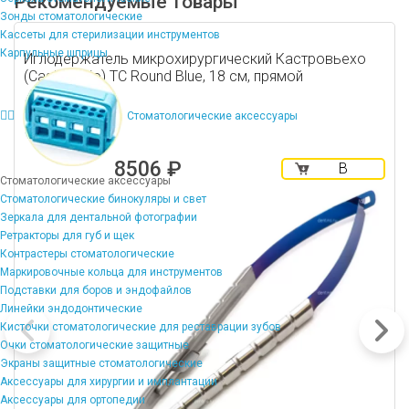
Рекомендуемые товары
Зонды стоматологические
Кассеты для стерилизации инструментов
Карпульные шприцы
Иглодержатель микрохирургический Кастровьехо
(Castroviejo) TC Round Blue, 18 см, прямой
Стоматологические аксессуары
8506 ₽
В
Стоматологические аксессуары
корзину
Стоматологические бинокуляры и свет
Зеркала для дентальной фотографии
Ретракторы для губ и щек
Контрастеры стоматологические
Маркировочные кольца для инструментов
Подставки для боров и эндофайлов
Линейки эндодонтические
Кисточки стоматологические для реставрации зубов
Очки стоматологические защитные
Экраны защитные стоматологические
Аксессуары для хирургии и имплантации
Аксессуары для ортопедии