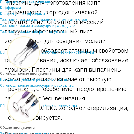
Пластины для изготовления капп
Гладилки стоматологические
Коффердам
применяются в ортодонтической
Клампы для коффердама
Терапевтические инструменты (вспомогательное)
стоматологии. Стоматологический
Терапевтические аксессуары и расходники
вакуумный формовочный лист
Терапевтические наборы инструментов
используется для создания модели
полости рта, обладает отличным свойством
Ортопедические инструменты
термоформования, исключает образование
пузырей. Пластины для капп выполнены
Ортопедические инструменты
из мягкого пластика, имеют высокую
Пакеры для укладки ретракционной нити
Ортопедические аксессуары и расходники
прочность, способствуют предотвращению
разрывов и обесцвечивания.
Общие инструменты
Подлежит ТОЛЬКО холодной стерилизации,
не автоклавируется.
Общие инструменты
Зеркала стоматологические