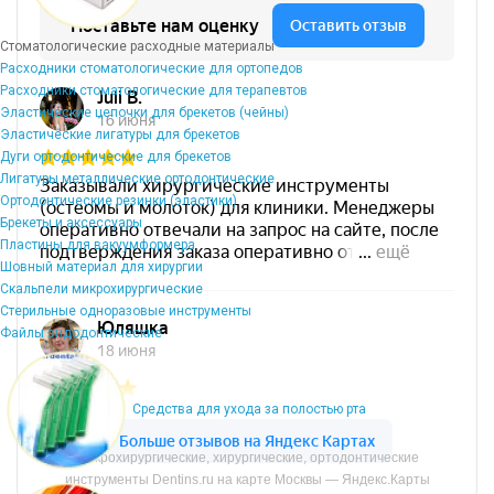
Стоматологические расходные материалы
Расходники стоматологические для ортопедов
Расходники стоматологические для терапевтов
Эластические цепочки для брекетов (чейны)
Эластические лигатуры для брекетов
Дуги ортодонтические для брекетов
Лигатуры металлические ортодонтические
Ортодонтические резинки (эластики)
Брекеты и аксессуары
Пластины для вакуумформера
Шовный материал для хирургии
Скальпели микрохирургические
Стерильные одноразовые инструменты
Файлы эндодонтические
Средства для ухода за полостью рта
Микрохирургические, хирургические, ортодонтические
инструменты Dentins.ru на карте Москвы — Яндекс.Карты