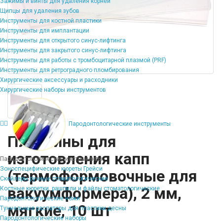
Зажимы и винты для удаления корней
Щипцы для удаления зубов
Инструменты для костной пластики
Инструменты для имплантации
Инструменты для открытого синус-лифтинга
Инструменты для закрытого синус-лифтинга
Инструменты для работы с тромбоцитарной плазмой (PRF)
Инструменты для ретроградного пломбирования
Хирургические аксессуары и расходники
Хирургические наборы инструментов
Пародонтологические инструменты
Пластины для
изготовления капп
Пародонтологические инструменты
Зоноспецифические кюреты Грейси
(термоформовочные для
Скейлеры ручные стоматологические
вакуумформера), 2 мм,
Костные кюретки, рашпили и файлы стоматологические
Пародонтологические ножи
мягкие, 10 шт
Туннельные распаторы для пластики десны
Пародонтологические наборы