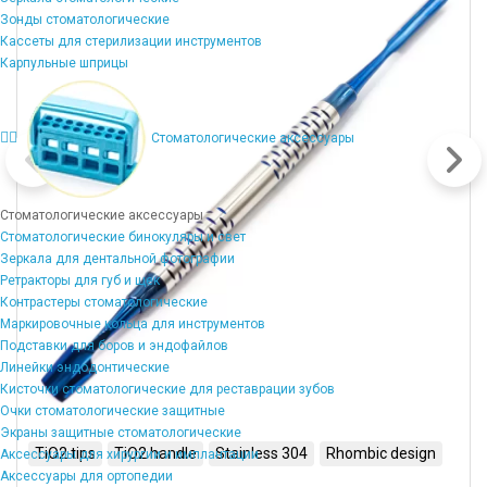
Зонды стоматологические
Кассеты для стерилизации инструментов
Карпульные шприцы
Стоматологические аксессуары
Стоматологические аксессуары
Стоматологические бинокуляры и свет
Зеркала для дентальной фотографии
Ретракторы для губ и щек
Контрастеры стоматологические
Маркировочные кольца для инструментов
Подставки для боров и эндофайлов
Линейки эндодонтические
Кисточки стоматологические для реставрации зубов
Очки стоматологические защитные
Экраны защитные стоматологические
TiO2 tips
TiO2 handle
Stainless 304
Rhombic design
Аксессуары для хирургии и имплантации
Аксессуары для ортопедии