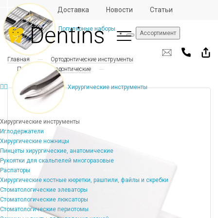
Отзывы
Доставка
Новости
Статьи
Популярные наборы
Ассортимент
Главная
Ортодонтические инструменты
Подставки ортодонтические
Хирургические инструменты
Хирургические инструменты
Иглодержатели
Хирургические ножницы
Пинцеты хирургические, анатомические
Рукоятки для скальпелей многоразовые
Распаторы
Хирургические костные кюретки, рашпили, файлы и скребки
Стоматологические элеваторы
Стоматологические люксаторы
Стоматологические периотомы