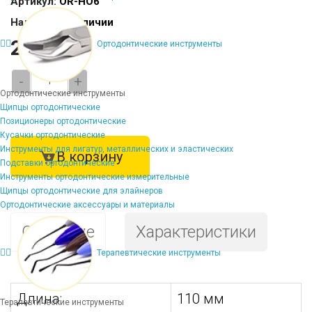
Артикул:
OR-HO6
Наличие:
В наличии
2450 ₽
Ортодонтические инструменты
-
+
Ортодонтические инструменты
Щипцы ортодонтические
Позиционеры ортодонтические
Кусачки ортодонтические
Инструменты для лигатур, металлических и эластических
В корзину
Подставки ортодонтические
Инструменты ортодонтические измерительные
Щипцы ортодонтические для элайнеров
Ортодонтические аксессуары и материалы
Описание
Характеристики
Терапевтические инструменты
Длина:
110 мм
Терапевтические инструменты