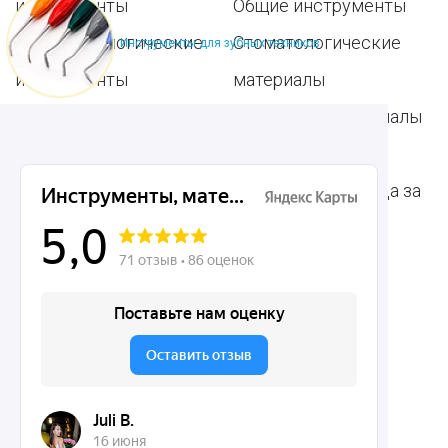
инструменты
Общие инструменты
Пародонтологические
Стоматологические
Инструменты для зубных техников
инструменты
материалы
Ортодонтические
Расходные материалы
инструменты
для стоматологии
Терапевтические
Средства для ухода за
инструменты
полостью рта
Ортопедические
Зубным техникам
инструменты
Dentins.ru
Акции