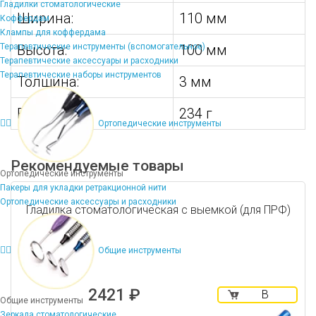
Гладилки стоматологические
Ширина:
110 мм
Коффердам
Клампы для коффердама
Терапевтические инструменты (вспомогательное)
Высота:
100 мм
Терапевтические аксессуары и расходники
Терапевтические наборы инструментов
Толщина:
3 мм
Вес:
234 г
Ортопедические инструменты
Рекомендуемые товары
Ортопедические инструменты
Пакеры для укладки ретракционной нити
Ортопедические аксессуары и расходники
Гладилка стоматологическая с выемкой (для ПРФ)
Общие инструменты
2421 ₽
В
Общие инструменты
корзину
Зеркала стоматологические