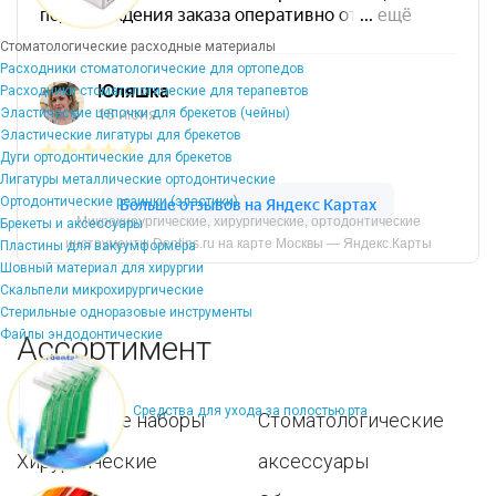
Стоматологические расходные материалы
Расходники стоматологические для ортопедов
Расходники стоматологические для терапевтов
Эластические цепочки для брекетов (чейны)
Эластические лигатуры для брекетов
Дуги ортодонтические для брекетов
Лигатуры металлические ортодонтические
Ортодонтические резинки (эластики)
Микрохирургические, хирургические, ортодонтические
Брекеты и аксессуары
инструменты Dentins.ru на карте Москвы — Яндекс.Карты
Пластины для вакуумформера
Шовный материал для хирургии
Скальпели микрохирургические
Стерильные одноразовые инструменты
Файлы эндодонтические
Ассортимент
Средства для ухода за полостью рта
Популярные наборы
Стоматологические
Хирургические
аксессуары