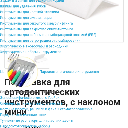
Зажимы и винты для удаления корней
Щипцы для удаления зубов
Инструменты для костной пластики
Инструменты для имплантации
Инструменты для открытого синус-лифтинга
Инструменты для закрытого синус-лифтинга
Инструменты для работы с тромбоцитарной плазмой (PRF)
Инструменты для ретроградного пломбирования
Хирургические аксессуары и расходники
Хирургические наборы инструментов
Пародонтологические инструменты
Подставка для
ортодонтических
Пародонтологические инструменты
Зоноспецифические кюреты Грейси
инструментов, с наклоном
Скейлеры ручные стоматологические
мини
Костные кюретки, рашпили и файлы стоматологические
Пародонтологические ножи
Туннельные распаторы для пластики десны
Пародонтологические наборы