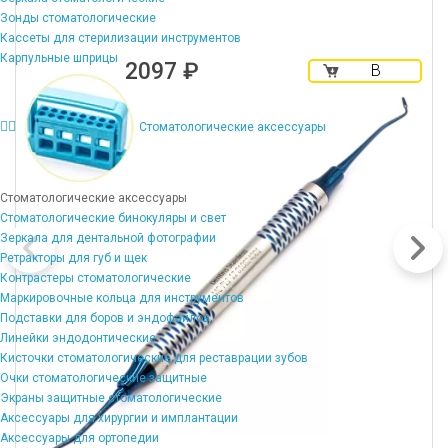
Зонды стоматологические
Кассеты для стерилизации инструментов
Карпульные шприцы
2097 ₽
В
корзину
Стоматологические аксессуары
Стоматологические аксессуары
Стоматологические бинокуляры и свет
Зеркала для дентальной фотографии
Ретракторы для губ и щек
Контрастеры стоматологические
Маркировочные кольца для инструментов
Подставки для боров и эндофайлов
Линейки эндодонтические
Кисточки стоматологические для реставрации зубов
Очки стоматологические защитные
Экраны защитные стоматологические
Аксессуары для хирургии и имплантации
Аксессуары для ортопедии