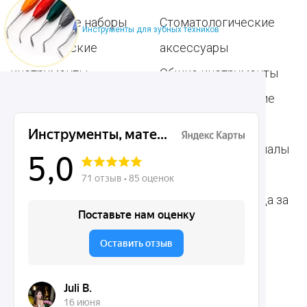
Популярные наборы
Стоматологические
Инструменты для зубных техников
Хирургические
аксессуары
инструменты
Общие инструменты
Пародонтологические
Стоматологические
инструменты
материалы
Ортодонтические
Расходные материалы
инструменты
для стоматологии
Терапевтические
Средства для ухода за
инструменты
полостью рта
Ортопедические
Зубным техникам
инструменты