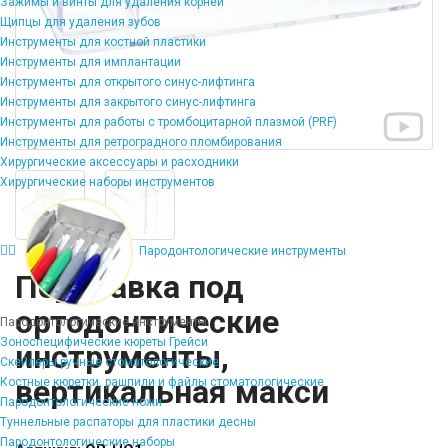
Зажимы и винты для удаления корней
Щипцы для удаления зубов
Инструменты для костной пластики
Инструменты для имплантации
Инструменты для открытого синус-лифтинга
Инструменты для закрытого синус-лифтинга
Инструменты для работы с тромбоцитарной плазмой (PRF)
Инструменты для ретроградного пломбирования
Хирургические аксессуары и расходники
Хирургические наборы инструментов
Пародонтологические инструменты
Подставка под
ортодонтические
Пародонтологические инструменты
Зоноспецифические кюреты Грейси
инструменты,
Скейлеры ручные стоматологические
вертикальная макси
Костные кюретки, рашпили и файлы стоматологические
Пародонтологические ножи
Туннельные распаторы для пластики десны
Пародонтологические наборы