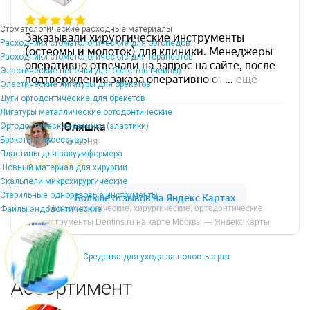
Стоматологические расходные материалы
Расходники стоматологические для ортопедов
Расходники стоматологические для терапевтов
Эластические цепочки для брекетов (чейны)
Эластические лигатуры для брекетов
Дуги ортодонтические для брекетов
Лигатуры металлические ортодонтические
Ортодонтические резинки (эластики)
Брекеты и аксессуары
Пластины для вакуумформера
Шовный материал для хирургии
Скальпели микрохирургические
Стерильные одноразовые инструменты
Микрохирургические, хирургические, ортодонтические
Файлы эндодонтические
инструменты Dentins.ru на карте Москвы — Яндекс.Карты
Средства для ухода за полостью рта
Ассортимент