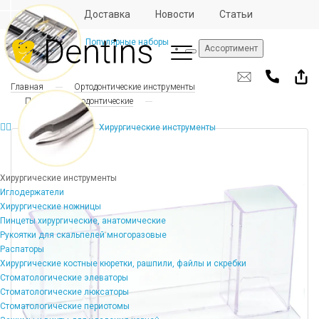
Отзывы
Доставка
Новости
Статьи
Популярные наборы
Ассортимент
Главная
Ортодонтические инструменты
Подставки ортодонтические
Хирургические инструменты
Хирургические инструменты
Иглодержатели
Хирургические ножницы
Пинцеты хирургические, анатомические
Рукоятки для скальпелей многоразовые
Распаторы
Хирургические костные кюретки, рашпили, файлы и скребки
Стоматологические элеваторы
Стоматологические люксаторы
Стоматологические периотомы