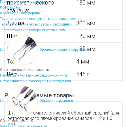
призматического
130 мм
Гладилки стоматологические
Коффердам
стакана:
Клампы для коффердама
Терапевтические инструменты (вспомогательное)
Длина:
300 мм
Терапевтические аксессуары и расходники
Терапевтические наборы инструментов
Ширина:
120 мм
Высота:
135 мм
Ортопедические инструменты
Толщина:
4 мм
Ортопедические инструменты
Вес:
545 г
Пакеры для укладки ретракционной нити
Ортопедические аксессуары и расходники
Рекомендуемые товары
Общие инструменты
Штопфер стоматологический обратный средний (для
ретроградного пломбирование каналов - 1,2 и 1,6
Общие инструменты
мм)
Зеркала стоматологические