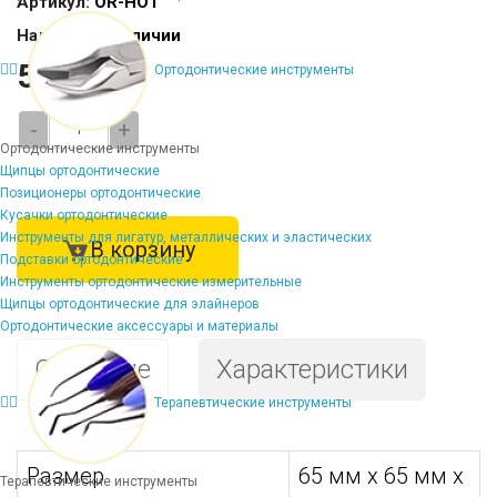
Артикул:
OR-HO1
Наличие:
В наличии
5106 ₽
Ортодонтические инструменты
-
+
Ортодонтические инструменты
Щипцы ортодонтические
Позиционеры ортодонтические
Кусачки ортодонтические
Инструменты для лигатур, металлических и эластических
В корзину
Подставки ортодонтические
Инструменты ортодонтические измерительные
Щипцы ортодонтические для элайнеров
Ортодонтические аксессуары и материалы
Описание
Характеристики
Терапевтические инструменты
Размер
65 мм х 65 мм х
Терапевтические инструменты