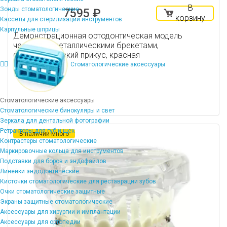
В
Зонды стоматологические
7595 ₽
корзину
Кассеты для стерилизации инструментов
Карпульные шприцы
Демонстрационная ортодонтическая модель
челюсти с металлическими брекетами,
физиологический прикус, красная
Стоматологические аксессуары
Стоматологические аксессуары
Стоматологические бинокуляры и свет
Зеркала для дентальной фотографии
Ретракторы для губ и щек
В наличии много
Контрастеры стоматологические
Маркировочные кольца для инструментов
Подставки для боров и эндофайлов
Линейки эндодонтические
Кисточки стоматологические для реставрации зубов
Очки стоматологические защитные
Экраны защитные стоматологические
Аксессуары для хирургии и имплантации
Аксессуары для ортопедии