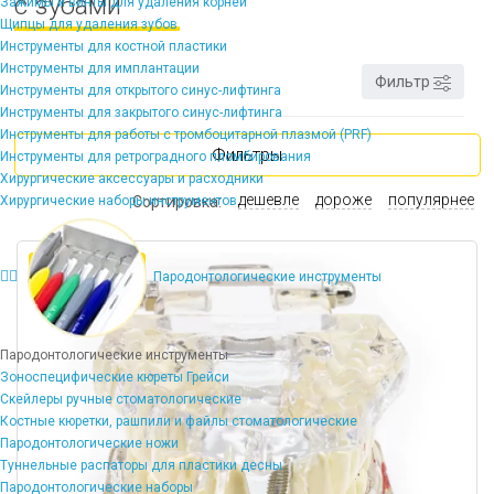
с зубами
Зажимы и винты для удаления корней
Щипцы для удаления зубов
Инструменты для костной пластики
Инструменты для имплантации
Фильтр
Инструменты для открытого синус-лифтинга
Инструменты для закрытого синус-лифтинга
Инструменты для работы с тромбоцитарной плазмой (PRF)
Фильтры
Инструменты для ретроградного пломбирования
Хирургические аксессуары и расходники
дешевле
дороже
популярнее
Хирургические наборы инструментов
Сортировка:
Нет в наличии
Пародонтологические инструменты
Пародонтологические инструменты
Зоноспецифические кюреты Грейси
Скейлеры ручные стоматологические
Костные кюретки, рашпили и файлы стоматологические
Пародонтологические ножи
Туннельные распаторы для пластики десны
Пародонтологические наборы