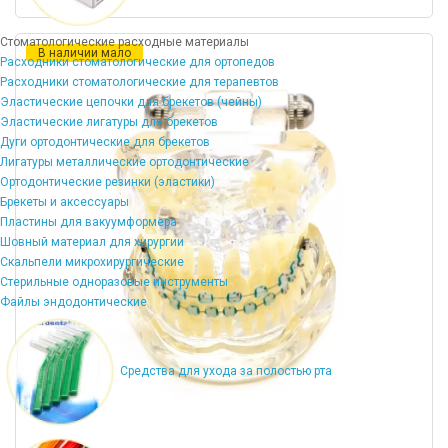
Стоматологические расходные материалы
В наличии мало
Расходники стоматологические для ортопедов
Расходники стоматологические для терапевтов
Эластические цепочки для брекетов (чейны)
Эластические лигатуры для брекетов
Дуги ортодонтические для брекетов
Лигатуры металлические ортодонтические
Ортодонтические резинки (эластики)
Брекеты и аксессуары
Пластины для вакуумформера
Шовный материал для хирургии
Скальпели микрохирургические
Стерильные одноразовые инструменты
Файлы эндодонтические
Средства для ухода за полостью рта