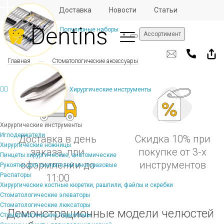
Отзывы
Доставка
Новости
Статьи
Популярные наборы
Ассортимент
Главная
Стоматологические аксессуары
Хирургические инструменты
Хирургические инструменты
Иглодержатели
Доставка в день
Скидка 10% при
Хирургические ножницы
заказа, при
покупке от 3-х
Пинцеты хирургические, анатомические
оформлении до
инструментов
Рукоятки для скальпелей многоразовые
Распаторы
11:00
Хирургические костные кюретки, рашпили, файлы и скребки
Стоматологические элеваторы
Стоматологические люксаторы
Демонстрационные модели челюстей
Стоматологические периотомы