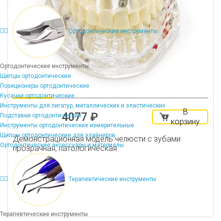
Ортодонтические инструменты
Ортодонтические инструменты
Щипцы ортодонтические
Позиционеры ортодонтические
Кусачки ортодонтические
Инструменты для лигатур, металлических и эластических
В
4077 ₽
Подставки ортодонтические
корзину
Инструменты ортодонтические измерительные
Щипцы ортодонтические для элайнеров
Демонстрационная модель челюсти с зубами
Ортодонтические аксессуары и материалы
прозрачная, патологическая
Терапевтические инструменты
Терапевтические инструменты