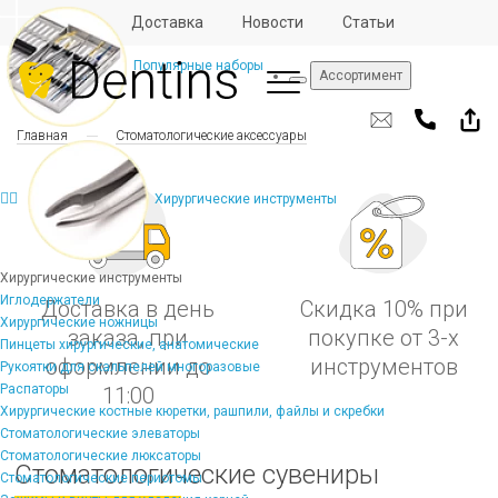
Отзывы
Доставка
Новости
Статьи
Популярные наборы
Ассортимент
Главная
Стоматологические аксессуары
Хирургические инструменты
Хирургические инструменты
Иглодержатели
Доставка в день
Скидка 10% при
Хирургические ножницы
заказа, при
покупке от 3-х
Пинцеты хирургические, анатомические
оформлении до
инструментов
Рукоятки для скальпелей многоразовые
Распаторы
11:00
Хирургические костные кюретки, рашпили, файлы и скребки
Стоматологические элеваторы
Стоматологические люксаторы
Стоматологические сувениры
Стоматологические периотомы