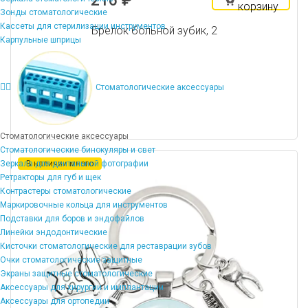
216 ₽
корзину
Зонды стоматологические
Кассеты для стерилизации инструментов
Брелок больной зубик, 2
Карпульные шприцы
Стоматологические аксессуары
Стоматологические аксессуары
Стоматологические бинокуляры и свет
Зеркала для дентальной фотографии
В наличии много
Ретракторы для губ и щек
Контрастеры стоматологические
Маркировочные кольца для инструментов
Подставки для боров и эндофайлов
Линейки эндодонтические
Кисточки стоматологические для реставрации зубов
Очки стоматологические защитные
Экраны защитные стоматологические
Аксессуары для хирургии и имплантации
Аксессуары для ортопедии