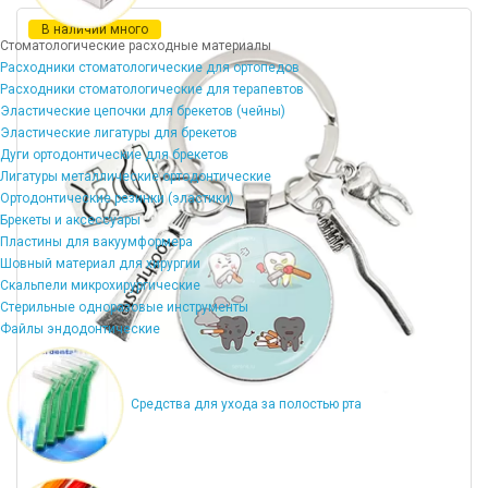
В наличии много
Стоматологические расходные материалы
Расходники стоматологические для ортопедов
Расходники стоматологические для терапевтов
Эластические цепочки для брекетов (чейны)
Эластические лигатуры для брекетов
Дуги ортодонтические для брекетов
Лигатуры металлические ортодонтические
Ортодонтические резинки (эластики)
Брекеты и аксессуары
Пластины для вакуумформера
Шовный материал для хирургии
Скальпели микрохирургические
Стерильные одноразовые инструменты
Файлы эндодонтические
Средства для ухода за полостью рта