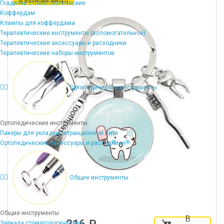
В наличии много
Гладилки стоматологические
Коффердам
Клампы для коффердама
Терапевтические инструменты (вспомогательное)
Терапевтические аксессуары и расходники
Терапевтические наборы инструментов
Ортопедические инструменты
Ортопедические инструменты
Пакеры для укладки ретракционной нити
Ортопедические аксессуары и расходники
Общие инструменты
Общие инструменты
В
Зеркала стоматологические