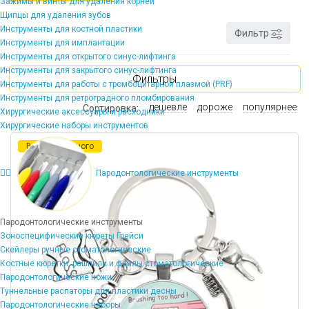
Зажимы и винты для удаления корней
Щипцы для удаления зубов
Инструменты для костной пластики
Фильтр
Инструменты для имплантации
Инструменты для открытого синус-лифтинга
Инструменты для закрытого синус-лифтинга
Фильтры
Инструменты для работы с тромбоцитарной плазмой (PRF)
Инструменты для ретроградного пломбирования
дешевле
дороже
популярнее
Сортировка:
Хирургические аксессуары и расходники
Хирургические наборы инструментов
В наличии много
Пародонтологические инструменты
Пародонтологические инструменты
Зоноспецифические кюреты Грейси
Скейлеры ручные стоматологические
Костные кюретки, рашпили и файлы стоматологические
Пародонтологические ножи
Туннельные распаторы для пластики десны
Пародонтологические наборы