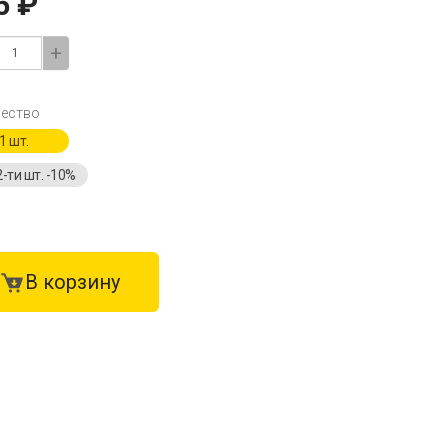
5 ₽
+
ество
1 шт.
2-ти шт. -10%
В корзину