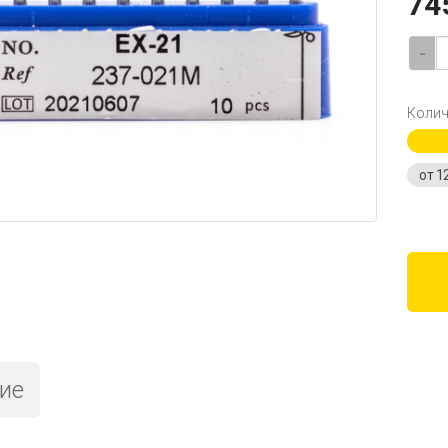
74
-
Колич
от 1
ие