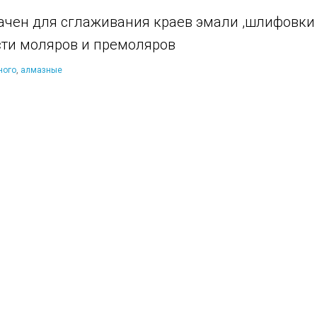
ачен для сглаживания краев эмали ,шлифовк
сти моляров и премоляров
ного
,
алмазные