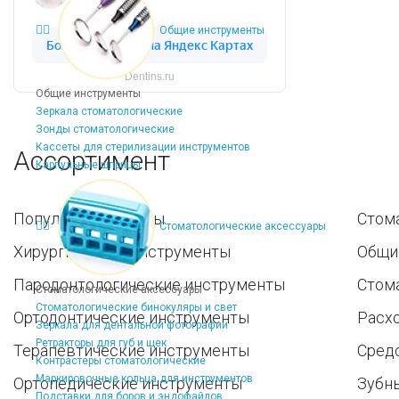
Общие инструменты
Dentins.ru
Общие инструменты
Зеркала стоматологические
Зонды стоматологические
Кассеты для стерилизации инструментов
Ассортимент
Карпульные шприцы
Популярные наборы
Стом
Стоматологические аксессуары
Хирургические инструменты
Общи
Пародонтологические инструменты
Стом
Стоматологические аксессуары
Стоматологические бинокуляры и свет
Ортодонтические инструменты
Расх
Зеркала для дентальной фотографии
Ретракторы для губ и щек
Терапевтические инструменты
Средс
Контрастеры стоматологические
Маркировочные кольца для инструментов
Ортопедические инструменты
Зубн
Подставки для боров и эндофайлов