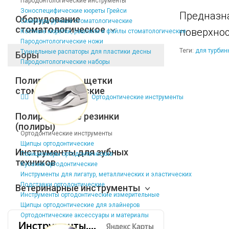
Пародонтологические инструменты
Зоноспецифические кюреты Грейси
Предназн
Оборудование
Скейлеры ручные стоматологические
стоматологическое
поверхно
Костные кюретки, рашпили и файлы стоматологические
Пародонтологические ножи
Теги:
для турбин
Туннельные распаторы для пластики десны
Боры
Пародонтологические наборы
Полировочные щетки
стоматологические
Ортодонтические инструменты
Полировочные резинки
(полиры)
Ортодонтические инструменты
Щипцы ортодонтические
Инструменты для зубных
Позиционеры ортодонтические
техников
Кусачки ортодонтические
Инструменты для лигатур, металлических и эластических
Подставки ортодонтические
Ветеринарные инструменты
Инструменты ортодонтические измерительные
Щипцы ортодонтические для элайнеров
Ортодонтические аксессуары и материалы