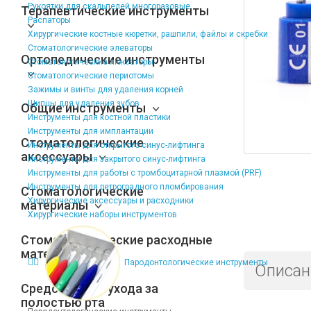
Рукоятки для скальпелей многоразовые
Терапевтические инструменты
Распаторы
Хирургические костные кюретки, рашпили, файлы и скребки
Стоматологические элеваторы
Ортопедические инструменты
Стоматологические люксаторы
Стоматологические периотомы
Зажимы и винты для удаления корней
Щипцы для удаления зубов
Общие инструменты
Инструменты для костной пластики
Инструменты для имплантации
Стоматологические
Инструменты для открытого синус-лифтинга
аксессуары
Инструменты для закрытого синус-лифтинга
Инструменты для работы с тромбоцитарной плазмой (PRF)
Инструменты для ретроградного пломбирования
Стоматологические
Хирургические аксессуары и расходники
материалы
Хирургические наборы инструментов
Стоматологические расходные
материалы
Пародонтологические инструменты
Описан
Средства для ухода за
полостью рта