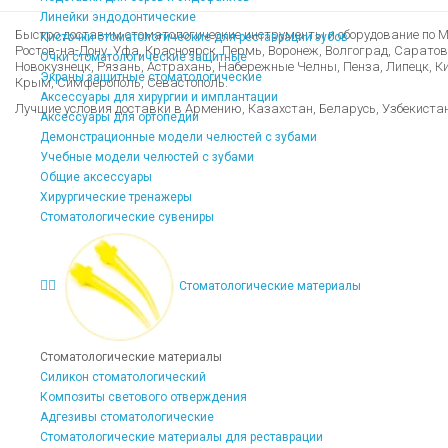
Линейки эндодонтические
Быстро доставим стоматологические инструменты и оборудование по Мо
Кисточки стоматологические для реставрации зубов
Ростов-на-Дону, Уфа, Красноярск, Пермь, Воронеж, Волгоград, Саратов
Очки стоматологические защитные
Новокузнецк, Рязань, Астрахань, Набережные Челны, Пенза, Липецк, Кир
Экраны защитные стоматологические
Крым, Симферополь, Севастополь.
Аксессуары для хирургии и имплантации
Лучшие условия доставки в Армению, Казахстан, Беларусь, Узбекиста
Аксессуары для ортопедии
Демонстрационные модели челюстей с зубами
Учебные модели челюстей с зубами
Общие аксессуары
Хирургические тренажеры
Стоматологические сувениры
Стоматологические материалы
Стоматологические материалы
Силикон стоматологический
Композиты светового отверждения
Адгезивы стоматологические
Стоматологические материалы для реставрации