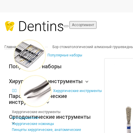
Ассортимент
Главная
Боры
Бор стоматологический алмазный грушевидный 
Популярные наборы
Популярные наборы
Хирургические инструменты
Хирургические инструменты
Пародонтологические
инструменты
Хирургические инструменты
Ортодонтические инструменты
Иглодержатели
Хирургические ножницы
Пинцеты хирургические, анатомические