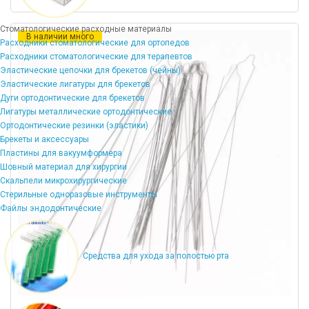
Стоматологические расходные материалы
В наличии много
Расходники стоматологические для ортопедов
Расходники стоматологические для терапевтов
Эластические цепочки для брекетов (чейны)
Эластические лигатуры для брекетов
Дуги ортодонтические для брекетов
Лигатуры металлические ортодонтические
Ортодонтические резинки (эластики)
Брекеты и аксессуары
Пластины для вакуумформера
Шовный материал для хирургии
Скальпели микрохирургические
Стерильные одноразовые инструменты
Файлы эндодонтические
Средства для ухода за полостью рта