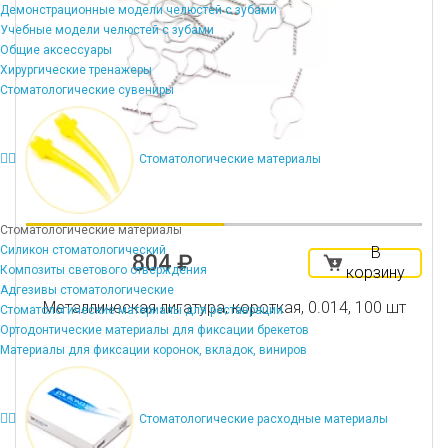
Демонстрационные модели челюстей с зубами
Учебные модели челюстей с зубами
Общие аксессуары
Хирургические тренажеры
Стоматологические сувениры
Стоматологические материалы
Стоматологические материалы
Силикон стоматологический
В
804 ₽
Композиты светового отверждения
корзину
Адгезивы стоматологические
Металлическая лигатура, короткая, 0.014, 100 шт
Стоматологические материалы для реставрации
Ортодонтические материалы для фиксации брекетов
Материалы для фиксации коронок, вкладок, виниров
Стоматологические расходные материалы