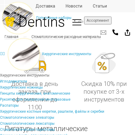
Отзывы
Доставка
Новости
Статьи
Популярные наборы
Ассортимент
Главная
Стоматологические расходные материалы
Хирургические инструменты
Хирургические инструменты
Иглодержатели
Доставка в день
Скидка 10% при
Хирургические ножницы
заказа, при
покупке от 3-х
Пинцеты хирургические, анатомические
оформлении до
инструментов
Рукоятки для скальпелей многоразовые
Распаторы
11:00
Хирургические костные кюретки, рашпили, файлы и скребки
Стоматологические элеваторы
Стоматологические люксаторы
Лигатуры металлические
Стоматологические периотомы