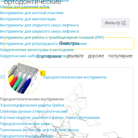
ортодонтические
Зажимы и винты для удаления корней
Щипцы для удаления зубов
Инструменты для костной пластики
Инструменты для имплантации
Фильтр
Инструменты для открытого синус-лифтинга
Инструменты для закрытого синус-лифтинга
Инструменты для работы с тромбоцитарной плазмой (PRF)
Фильтры
Инструменты для ретроградного пломбирования
Хирургические аксессуары и расходники
дешевле
дороже
популярнее
Хирургические наборы инструментов
Сортировка:
В наличии много
Пародонтологические инструменты
Пародонтологические инструменты
Зоноспецифические кюреты Грейси
Скейлеры ручные стоматологические
Костные кюретки, рашпили и файлы стоматологические
Пародонтологические ножи
Туннельные распаторы для пластики десны
Пародонтологические наборы