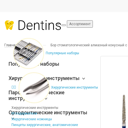
Ассортимент
Главная
Боры
Бор стоматологический алмазный конусный с з
Популярные наборы
Популярные наборы
Хирургические инструменты
Хирургические инструменты
Пародонтологические
инструменты
Хирургические инструменты
Ортодонтические инструменты
Иглодержатели
Хирургические ножницы
Пинцеты хирургические, анатомические