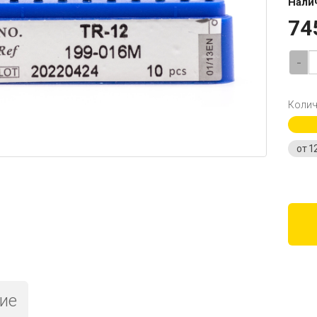
Нали
74
-
Колич
от 1
ие