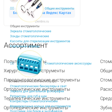
Общие инструменты
Dentins.ru
Общие инструменты
Зеркала стоматологические
Зонды стоматологические
Кассеты для стерилизации инструментов
Ассортимент
Карпульные шприцы
Популярные наборы
Стом
Стоматологические аксессуары
Хирургические инструменты
Общи
Пародонтологические инструменты
Стом
Стоматологические аксессуары
Стоматологические бинокуляры и свет
Ортодонтические инструменты
Расх
Зеркала для дентальной фотографии
Ретракторы для губ и щек
Терапевтические инструменты
Средс
Контрастеры стоматологические
Маркировочные кольца для инструментов
Ортопедические инструменты
Зубн
Подставки для боров и эндофайлов