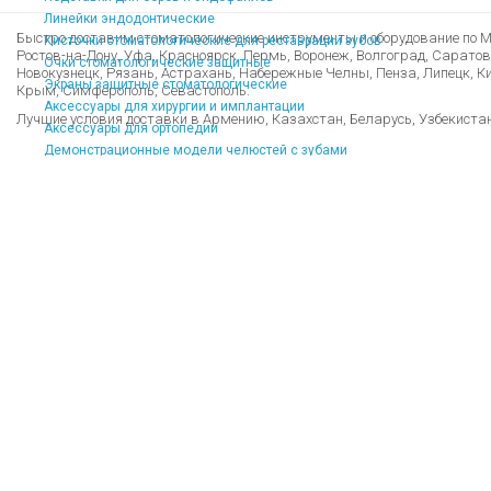
Линейки эндодонтические
Быстро доставим стоматологические инструменты и оборудование по Мо
Кисточки стоматологические для реставрации зубов
Ростов-на-Дону, Уфа, Красноярск, Пермь, Воронеж, Волгоград, Саратов
Очки стоматологические защитные
Новокузнецк, Рязань, Астрахань, Набережные Челны, Пенза, Липецк, Кир
Экраны защитные стоматологические
Крым, Симферополь, Севастополь.
Аксессуары для хирургии и имплантации
Лучшие условия доставки в Армению, Казахстан, Беларусь, Узбекиста
Аксессуары для ортопедии
Демонстрационные модели челюстей с зубами
Учебные модели челюстей с зубами
Общие аксессуары
Хирургические тренажеры
Стоматологические сувениры
Стоматологические материалы
Стоматологические материалы
Силикон стоматологический
Композиты светового отверждения
Адгезивы стоматологические
Стоматологические материалы для реставрации