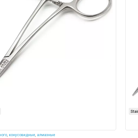
Stai
ного
,
конусовидные
,
алмазные