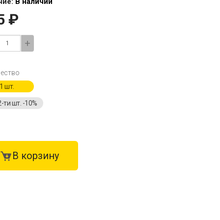
чие:
В наличии
5 ₽
+
ество
1 шт.
2-ти шт. -10%
В корзину