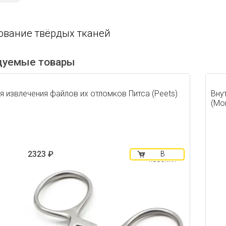
ование твёрдых тканей
дуемые товары
 извлечения файлов их отломков Питса (Peets)
Вну
(Mor
2323 ₽
В
корзину