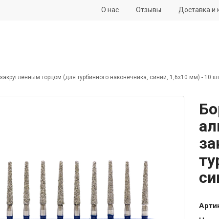
О нас
Отзывы
Доставка и 
акруглённым торцом (для турбинного наконечника, синий, 1,6x10 мм) - 10 ш
Бо
ал
за
ту
си
Арти