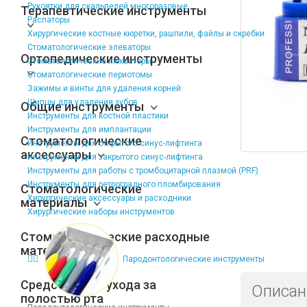
Рукоятки для скальпелей многоразовые
Терапевтические инструменты
Распаторы
Хирургические костные кюретки, рашпили, файлы и скребки
Стоматологические элеваторы
Ортопедические инструменты
Стоматологические люксаторы
Стоматологические периотомы
Зажимы и винты для удаления корней
Щипцы для удаления зубов
Общие инструменты
Инструменты для костной пластики
Инструменты для имплантации
Стоматологические
Инструменты для открытого синус-лифтинга
аксессуары
Инструменты для закрытого синус-лифтинга
Инструменты для работы с тромбоцитарной плазмой (PRF)
Инструменты для ретроградного пломбирования
Стоматологические
Хирургические аксессуары и расходники
материалы
Хирургические наборы инструментов
Стоматологические расходные
материалы
Пародонтологические инструменты
Средства для ухода за
Описан
полостью рта