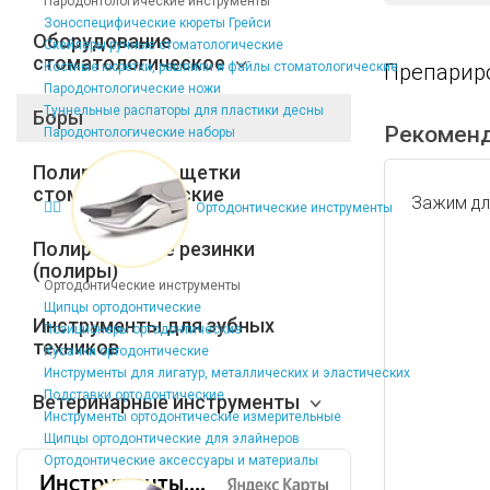
Пародонтологические инструменты
Зоноспецифические кюреты Грейси
Оборудование
Скейлеры ручные стоматологические
стоматологическое
Костные кюретки, рашпили и файлы стоматологические
Препарир
Пародонтологические ножи
Туннельные распаторы для пластики десны
Боры
Рекомен
Пародонтологические наборы
Полировочные щетки
стоматологические
Зажим для
Ортодонтические инструменты
Полировочные резинки
(полиры)
Ортодонтические инструменты
Щипцы ортодонтические
Инструменты для зубных
Позиционеры ортодонтические
техников
Кусачки ортодонтические
Инструменты для лигатур, металлических и эластических
Подставки ортодонтические
Ветеринарные инструменты
Инструменты ортодонтические измерительные
Щипцы ортодонтические для элайнеров
Ортодонтические аксессуары и материалы