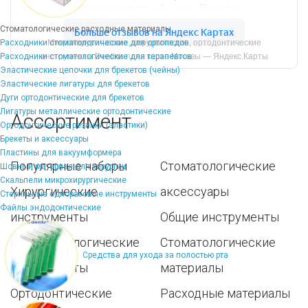
Стоматологические расходные материалы
Расходники стоматологические для ортопедов
Микрохирургические, хирургические, ортодонтические
Расходники стоматологические для терапевтов
инструменты Dentins.ru на карте Москвы — Яндекс.Карты
Эластические цепочки для брекетов (чейны)
Эластические лигатуры для брекетов
Дуги ортодонтические для брекетов
Лигатуры металлические ортодонтические
Ассортимент
Ортодонтические резинки (эластики)
Брекеты и аксессуары
Пластины для вакуумформера
Популярные наборы
Стоматологические
Шовный материал для хирургии
Скальпели микрохирургические
Хирургические
аксессуары
Стерильные одноразовые инструменты
Файлы эндодонтические
инструменты
Общие инструменты
Пародонтологические
Стоматологические
Средства для ухода за полостью рта
инструменты
материалы
Ортодонтические
Расходные материалы