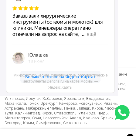
Контакты
8 (495) 150-55-92
mail@dentins.ru
Быстро доставим стоматологические инструменты и оборудование
Микрохирургические, хирургические, ортодонтические
по Москве, Санкт-Петербургу и в другие регионы: Краснодар,
инструменты Dentins.ru на карте Москвы —
Новосибирск, Екатеринбург, Нижний Новгород, Казань, Челябинск,
Яндекс.Карты
Омск, Самара, Ростов-на-Дону, Уфа, Красноярск, Пермь, Воронеж,
Волгоград, Саратов, Тюмень, Тольятти, Ижевск, Барнаул,
Ульяновск, Иркутск, Хабаровск, Ярославль, Владивосток,
Махачкала, Томск, Оренбург, Кемерово, Новокузнецк, Рязань,
Астрахань, Набережные Челны, Пенза, Липецк, Киров, Чебоксары,
Тула, Калининград, Курск, Ставрополь, Улан-Удэ, Тверь,
Магнитогорск, Сочи, Новороссийск, Анапа, Иваново, Брянск,
Белгород, Крым, Симферополь, Севастополь.
Лучшие условия доставки в Армению, Казахстан, Беларусь,
Узбекистан, Таджикистан, Азербайджан, Киргизию и многие другие