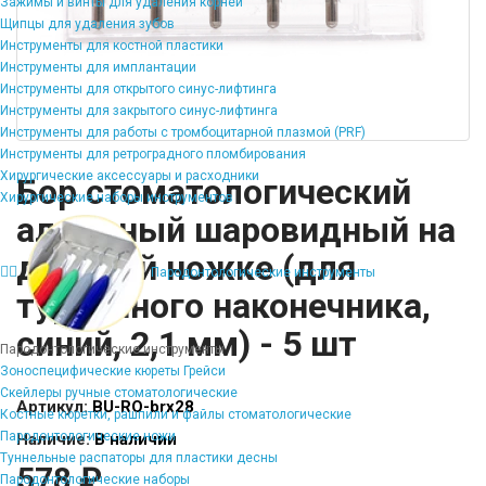
Зажимы и винты для удаления корней
Щипцы для удаления зубов
Инструменты для костной пластики
Инструменты для имплантации
Инструменты для открытого синус-лифтинга
Инструменты для закрытого синус-лифтинга
Инструменты для работы с тромбоцитарной плазмой (PRF)
Инструменты для ретроградного пломбирования
Хирургические аксессуары и расходники
Бор стоматологический
Хирургические наборы инструментов
алмазный шаровидный на
длинной ножке (для
Пародонтологические инструменты
турбинного наконечника,
синий, 2,1 мм) - 5 шт
Пародонтологические инструменты
Зоноспецифические кюреты Грейси
Скейлеры ручные стоматологические
Артикул:
BU-RO-brx28
Костные кюретки, рашпили и файлы стоматологические
Пародонтологические ножи
Наличие:
В наличии
Туннельные распаторы для пластики десны
578 ₽
Пародонтологические наборы