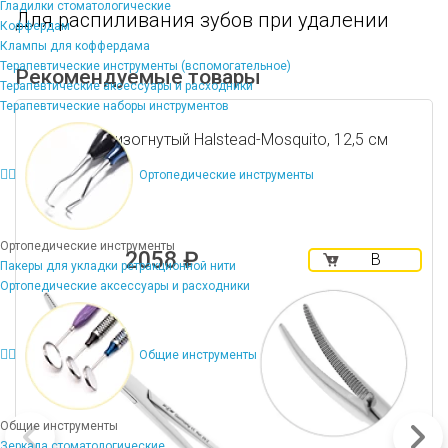
Гладилки стоматологические
Для распиливания зубов при удалении
Коффердам
Клампы для коффердама
Терапевтические инструменты (вспомогательное)
Рекомендуемые товары
Терапевтические аксессуары и расходники
Терапевтические наборы инструментов
Зажим изогнутый Halstead-Mosquito, 12,5 см
Ортопедические инструменты
Ортопедические инструменты
2058 ₽
В
Пакеры для укладки ретракционной нити
корзину
Ортопедические аксессуары и расходники
Общие инструменты
Общие инструменты
Зеркала стоматологические