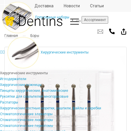
Отзывы
Доставка
Новости
Статьи
Популярные наборы
Ассортимент
Главная
Боры
Хирургические инструменты
Хирургические инструменты
Иглодержатели
Хирургические ножницы
Пинцеты хирургические, анатомические
Рукоятки для скальпелей многоразовые
Распаторы
Хирургические костные кюретки, рашпили, файлы и скребки
Стоматологические элеваторы
Стоматологические люксаторы
Стоматологические периотомы