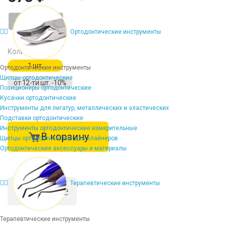
-
+
Ортодонтические инструменты
Количество
1 шт.
Ортодонтические инструменты
Щипцы ортодонтические
от 12-ти шт. -10%
Позиционеры ортодонтические
Кусачки ортодонтические
Инструменты для лигатур, металлических и эластических
Подставки ортодонтические
Инструменты ортодонтические измерительные
В корзину
Щипцы ортодонтические для элайнеров
Ортодонтические аксессуары и материалы
Терапевтические инструменты
Описание
Терапевтические инструменты