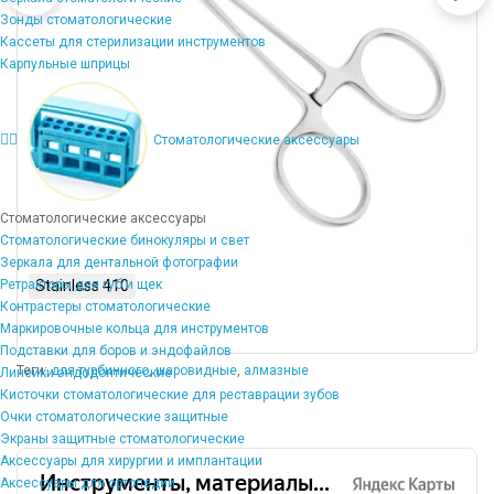
Зонды стоматологические
Кассеты для стерилизации инструментов
Карпульные шприцы
Стоматологические аксессуары
Стоматологические аксессуары
Стоматологические бинокуляры и свет
Зеркала для дентальной фотографии
Ретракторы для губ и щек
Stainless 410
Контрастеры стоматологические
Маркировочные кольца для инструментов
Подставки для боров и эндофайлов
Теги:
для турбинного
,
шаровидные
,
алмазные
Линейки эндодонтические
Кисточки стоматологические для реставрации зубов
Очки стоматологические защитные
Экраны защитные стоматологические
Аксессуары для хирургии и имплантации
Аксессуары для ортопедии