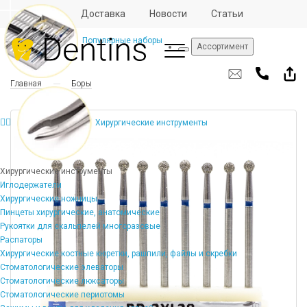
Отзывы
Доставка
Новости
Статьи
Популярные наборы
Ассортимент
Главная
Боры
Хирургические инструменты
Хирургические инструменты
Иглодержатели
Хирургические ножницы
Пинцеты хирургические, анатомические
Рукоятки для скальпелей многоразовые
Распаторы
Хирургические костные кюретки, рашпили, файлы и скребки
Стоматологические элеваторы
Стоматологические люксаторы
Стоматологические периотомы