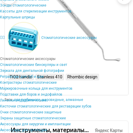
Зонды стоматологические
Кассеты для стерилизации инструментов
Карпульные шприцы
Стоматологические аксессуары
Стоматологические аксессуары
Стоматологические бинокуляры и свет
Зеркала для дентальной фотографии
Ретракторы для губ и щек
TiO2 handle
Stainless 410
Rhombic design
Контрастеры стоматологические
Маркировочные кольца для инструментов
Подставки для боров и эндофайлов
Теги:
для турбинного
,
шаровидные
,
алмазные
Линейки эндодонтические
Кисточки стоматологические для реставрации зубов
Очки стоматологические защитные
Экраны защитные стоматологические
Аксессуары для хирургии и имплантации
Аксессуары для ортопедии