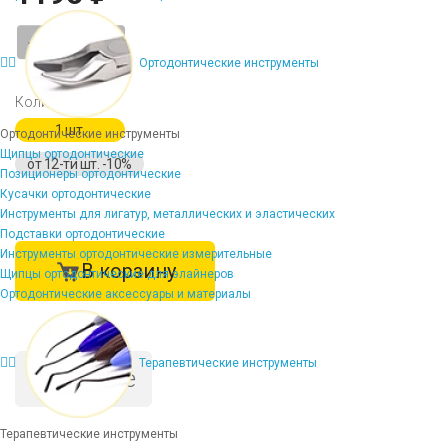
-
+
Ортодонтические инструменты
Количество
1 шт.
Ортодонтические инструменты
Щипцы ортодонтические
от 12-ти шт. -10%
Позиционеры ортодонтические
Кусачки ортодонтические
Инструменты для лигатур, металлических и эластических
Подставки ортодонтические
Инструменты ортодонтические измерительные
В корзину
Щипцы ортодонтические для элайнеров
Ортодонтические аксессуары и материалы
Терапевтические инструменты
Описание
Терапевтические инструменты