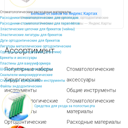
Стоматологические расходные материалы
Расходники стоматологические для ортопедов
Микрохирургические, хирургические, ортодонтические
Расходники стоматологические для терапевтов
инструменты Dentins.ru на карте Москвы — Яндекс.Карты
Эластические цепочки для брекетов (чейны)
Эластические лигатуры для брекетов
Дуги ортодонтические для брекетов
Лигатуры металлические ортодонтические
Ассортимент
Ортодонтические резинки (эластики)
Брекеты и аксессуары
Пластины для вакуумформера
Популярные наборы
Стоматологические
Шовный материал для хирургии
Скальпели микрохирургические
Хирургические
аксессуары
Стерильные одноразовые инструменты
Файлы эндодонтические
инструменты
Общие инструменты
Пародонтологические
Стоматологические
Средства для ухода за полостью рта
инструменты
материалы
Ортодонтические
Расходные материалы