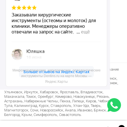
Контакты
8 (495) 150-55-92
mail@dentins.ru
Быстро доставим стоматологические инструменты и оборудование
Микрохирургические, хирургические, ортодонтические
по Москве, Санкт-Петербургу и в другие регионы: Краснодар,
инструменты Dentins.ru на карте Москвы —
Новосибирск, Екатеринбург, Нижний Новгород, Казань, Челябинск,
Яндекс.Карты
Омск, Самара, Ростов-на-Дону, Уфа, Красноярск, Пермь, Воронеж,
Волгоград, Саратов, Тюмень, Тольятти, Ижевск, Барнаул,
Ульяновск, Иркутск, Хабаровск, Ярославль, Владивосток,
Махачкала, Томск, Оренбург, Кемерово, Новокузнецк, Рязань,
Астрахань, Набережные Челны, Пенза, Липецк, Киров, Чебоксары,
Тула, Калининград, Курск, Ставрополь, Улан-Удэ, Тверь,
Магнитогорск, Сочи, Новороссийск, Анапа, Иваново, Брянск,
Белгород, Крым, Симферополь, Севастополь.
Лучшие условия доставки в Армению, Казахстан, Беларусь,
Узбекистан, Таджикистан, Азербайджан, Киргизию и многие другие