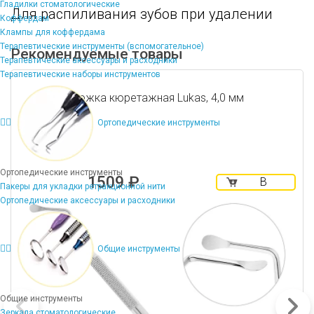
Гладилки стоматологические
Для распиливания зубов при удалении
Коффердам
Клампы для коффердама
Терапевтические инструменты (вспомогательное)
Рекомендуемые товары
Терапевтические аксессуары и расходники
Терапевтические наборы инструментов
Ложка кюретажная Lukas, 4,0 мм
Ортопедические инструменты
Ортопедические инструменты
1509 ₽
В
Пакеры для укладки ретракционной нити
корзину
Ортопедические аксессуары и расходники
Общие инструменты
Общие инструменты
Зеркала стоматологические