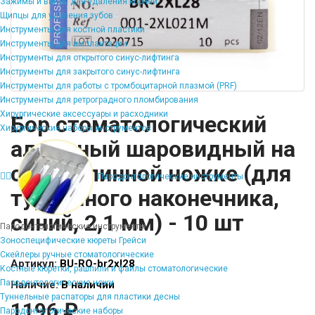
Зажимы и винты для удаления корней
Щипцы для удаления зубов
Инструменты для костной пластики
Инструменты для имплантации
Инструменты для открытого синус-лифтинга
Инструменты для закрытого синус-лифтинга
Инструменты для работы с тромбоцитарной плазмой (PRF)
Инструменты для ретроградного пломбирования
Хирургические аксессуары и расходники
Бор стоматологический
Хирургические наборы инструментов
алмазный шаровидный на
сверхдлинной ножке (для
Пародонтологические инструменты
турбинного наконечника,
синий, 2,1 мм) - 10 шт
Пародонтологические инструменты
Зоноспецифические кюреты Грейси
Скейлеры ручные стоматологические
Артикул:
BU-RO-br2xl28
Костные кюретки, рашпили и файлы стоматологические
Пародонтологические ножи
Наличие:
В наличии
Туннельные распаторы для пластики десны
1196 ₽
Пародонтологические наборы