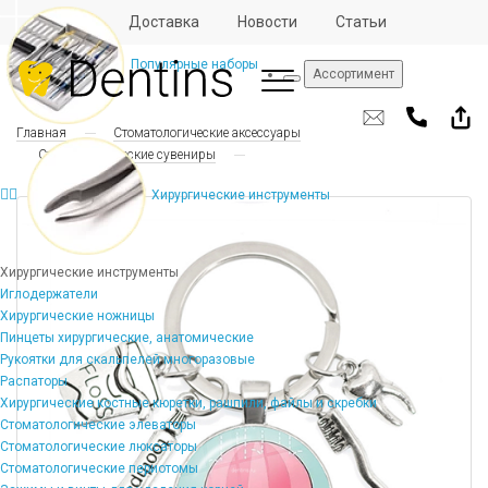
Отзывы
Доставка
Новости
Статьи
Популярные наборы
Ассортимент
Главная
Стоматологические аксессуары
Стоматологические сувениры
Хирургические инструменты
Хирургические инструменты
Иглодержатели
Хирургические ножницы
Пинцеты хирургические, анатомические
Рукоятки для скальпелей многоразовые
Распаторы
Хирургические костные кюретки, рашпили, файлы и скребки
Стоматологические элеваторы
Стоматологические люксаторы
Стоматологические периотомы