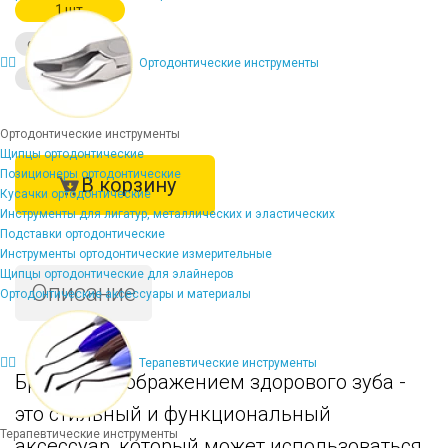
1 шт.
от 3-х шт. -10%
Ортодонтические инструменты
от 10 шт. -15%
Ортодонтические инструменты
Щипцы ортодонтические
Позиционеры ортодонтические
В корзину
Кусачки ортодонтические
Инструменты для лигатур, металлических и эластических
Подставки ортодонтические
Инструменты ортодонтические измерительные
Щипцы ортодонтические для элайнеров
Описание
Ортодонтические аксессуары и материалы
Терапевтические инструменты
Брелок с изображением здорового зуба -
это стильный и функциональный
Терапевтические инструменты
аксессуар, который может использоваться