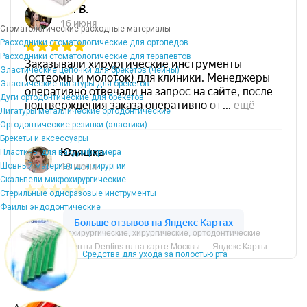
Стоматологические расходные материалы
Расходники стоматологические для ортопедов
Расходники стоматологические для терапевтов
Эластические цепочки для брекетов (чейны)
Эластические лигатуры для брекетов
Дуги ортодонтические для брекетов
Лигатуры металлические ортодонтические
Ортодонтические резинки (эластики)
Брекеты и аксессуары
Пластины для вакуумформера
Шовный материал для хирургии
Скальпели микрохирургические
Стерильные одноразовые инструменты
Файлы эндодонтические
Микрохирургические, хирургические, ортодонтические
инструменты Dentins.ru на карте Москвы — Яндекс.Карты
Средства для ухода за полостью рта