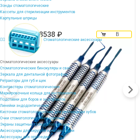
Зонды стоматологические
Кассеты для стерилизации инструментов
Карпульные шприцы
8538 ₽
В
корзину
Стоматологические аксессуары
Стоматологические аксессуары
Стоматологические бинокуляры и свет
Зеркала для дентальной фотографии
Ретракторы для губ и щек
Контрастеры стоматологические
Маркировочные кольца для инструментов
Подставки для боров и эндофайлов
Линейки эндодонтические
Кисточки стоматологические для реставрации зубов
Очки стоматологические защитные
Экраны защитные стоматологические
Аксессуары для хирургии и имплантации
Аксессуары для ортопедии