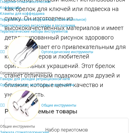
Гладилки стоматологические
как брелок для ключей или подвеска на
Коффердам
Клампы для коффердама
сумку. Он изготовлен из
Терапевтические инструменты (вспомогательное)
Терапевтические аксессуары и расходники
высококачественных материалов и имеет
Терапевтические наборы инструментов
детализированный рисунок здорового
зуба, что делает его привлекательным для
Ортопедические инструменты
коллекционеров и любителей
оригинальных украшений. Этот брелок
Ортопедические инструменты
станет отличным подарком для друзей и
Пакеры для укладки ретракционной нити
близких, которые ценят качество и
Ортопедические аксессуары и расходники
уникальность.
Общие инструменты
Рекомендуемые товары
Общие инструменты
Набор периотомов
Зеркала стоматологические