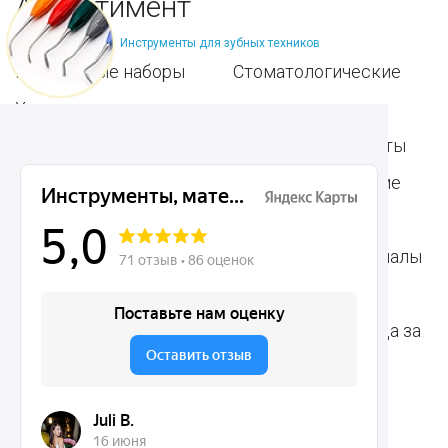
Ассортимент
Инструменты для зубных техников
Популярные наборы
Стоматологические
Хирургические
аксессуары
инструменты
Общие инструменты
Пародонтологические
Стоматологические
инструменты
материалы
Ортодонтические
Расходные материалы
инструменты
для стоматологии
Терапевтические
Средства для ухода за
инструменты
полостью рта
Ортопедические
Зубным техникам
инструменты