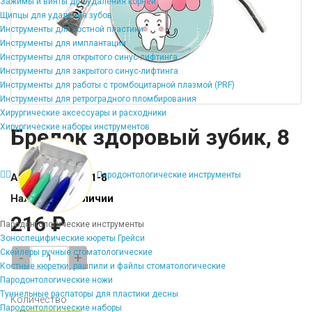
Зажимы и винты для удаления корней
Щипцы для удаления зубов
Инструменты для костной пластики
Инструменты для имплантации
Инструменты для открытого синус-лифтинга
Инструменты для закрытого синус-лифтинга
Инструменты для работы с тромбоцитарной плазмой (PRF)
Инструменты для ретроградного пломбирования
Хирургические аксессуары и расходники
Хирургические наборы инструментов
Брелок здоровый зубик, 8
Пародонтологические инструменты
Артикул:
SV-ZZ1-8
Наличие:
В наличии
216 ₽
Пародонтологические инструменты
Зоноспецифические кюреты Грейси
Скейлеры ручные стоматологические
-
+
Костные кюретки, рашпили и файлы стоматологические
Пародонтологические ножи
Туннельные распаторы для пластики десны
Количество
Пародонтологические наборы