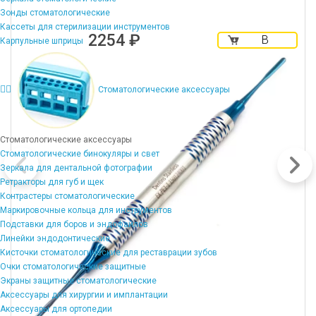
Зонды стоматологические
Кассеты для стерилизации инструментов
2254 ₽
В
Карпульные шприцы
корзину
Стоматологические аксессуары
Стоматологические аксессуары
Стоматологические бинокуляры и свет
Зеркала для дентальной фотографии
Ретракторы для губ и щек
Контрастеры стоматологические
Маркировочные кольца для инструментов
Подставки для боров и эндофайлов
Линейки эндодонтические
Кисточки стоматологические для реставрации зубов
Очки стоматологические защитные
Экраны защитные стоматологические
Аксессуары для хирургии и имплантации
Аксессуары для ортопедии