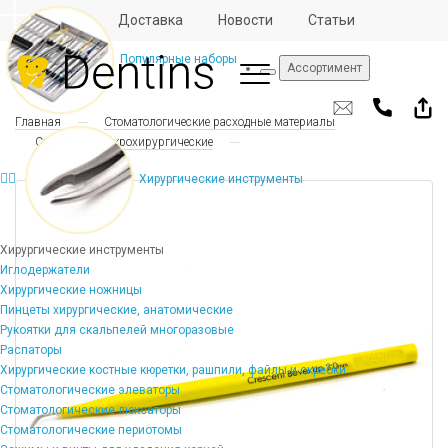
Отзывы
Доставка
Новости
Статьи
Популярные наборы
Ассортимент
Главная
Стоматологические расходные материалы
Скальпели микрохирургические
Хирургические инструменты
Хирургические инструменты
Иглодержатели
Хирургические ножницы
Пинцеты хирургические, анатомические
Рукоятки для скальпелей многоразовые
Распаторы
Хирургические костные кюретки, рашпили, файлы и скребки
Стоматологические элеваторы
Стоматологические люксаторы
Стоматологические периотомы