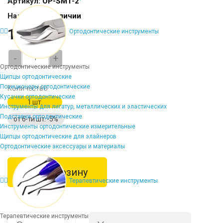
Артикул:
OP-SM1-2
Наличие:
В наличии
1431 ₽
Ортодонтические инструменты
-
+
Ортодонтические инструменты
Щипцы ортодонтические
Позиционеры ортодонтические
Количество
Кусачки ортодонтические
1 шт.
Инструменты для лигатур, металлических и эластических
Подставки ортодонтические
от 6-ти шт. -5%
Инструменты ортодонтические измерительные
Щипцы ортодонтические для элайнеров
Ортодонтические аксессуары и материалы
В корзину
Терапевтические инструменты
Терапевтические инструменты