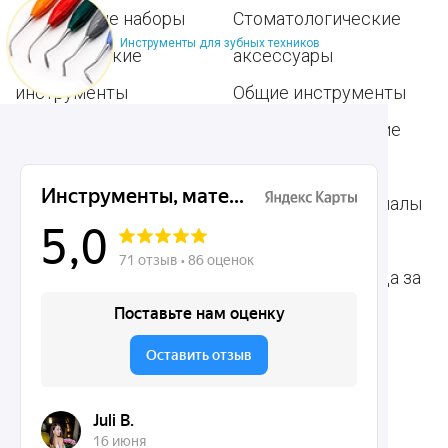
Популярные наборы
Стоматологические
Инструменты для зубных техников
Хирургические
аксессуары
инструменты
Общие инструменты
Пародонтологические
Стоматологические
инструменты
материалы
Ортодонтические
Расходные материалы
инструменты
для стоматологии
Терапевтические
Средства для ухода за
инструменты
полостью рта
Ортопедические
Зубным техникам
инструменты