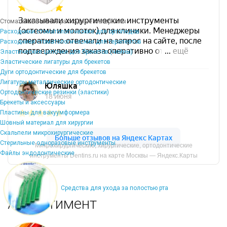
Стоматологические расходные материалы
Расходники стоматологические для ортопедов
Расходники стоматологические для терапевтов
Эластические цепочки для брекетов (чейны)
Эластические лигатуры для брекетов
Дуги ортодонтические для брекетов
Лигатуры металлические ортодонтические
Ортодонтические резинки (эластики)
Брекеты и аксессуары
Пластины для вакуумформера
Шовный материал для хирургии
Скальпели микрохирургические
Стерильные одноразовые инструменты
Микрохирургические, хирургические, ортодонтические
Файлы эндодонтические
инструменты Dentins.ru на карте Москвы — Яндекс.Карты
Средства для ухода за полостью рта
Ассортимент