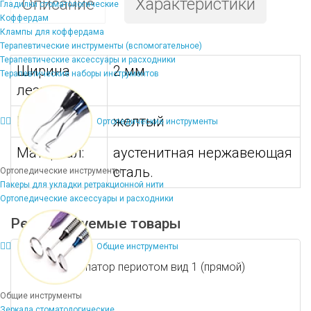
Описание
Характеристики
Гладилки стоматологические
Коффердам
Клампы для коффердама
Терапевтические инструменты (вспомогательное)
Терапевтические аксессуары и расходники
Ширина
2 мм
Терапевтические наборы инструментов
лезвия:
Цвет:
желтый
Ортопедические инструменты
Материал:
аустенитная нержавеющая
сталь.
Ортопедические инструменты
Пакеры для укладки ретракционной нити
Ортопедические аксессуары и расходники
Рекомендуемые товары
Общие инструменты
Распатор периотом вид 1 (прямой)
Общие инструменты
Зеркала стоматологические