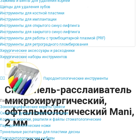
Зажимы и винты для удаления корней
Щипцы для удаления зубов
Инструменты для костной пластики
Инструменты для имплантации
Инструменты для открытого синус-лифтинга
Инструменты для закрытого синус-лифтинга
Инструменты для работы с тромбоцитарной плазмой (PRF)
Инструменты для ретроградного пломбирования
Хирургические аксессуары и расходники
Хирургические наборы инструментов
Пародонтологические инструменты
Скальпель-расслаиватель
микрохирургический,
Пародонтологические инструменты
Зоноспецифические кюреты Грейси
офтальмологический Mani,
Скейлеры ручные стоматологические
2 мм
Костные кюретки, рашпили и файлы стоматологические
Пародонтологические ножи
Туннельные распаторы для пластики десны
Пародонтологические наборы