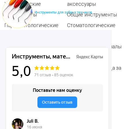
Хирургические
аксессуары
Инструменты для зубных техников
инструменты
Общие инструменты
Пародонтологические
Стоматологические
инструменты
материалы
Ортодонтические
Расходные материалы
инструменты
для стоматологии
Терапевтические
Средства для ухода за
инструменты
полостью рта
Ортопедические
Зубным техникам
инструменты
Dentins.ru