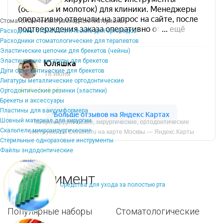
Стоматологические расходные материалы
Расходники стоматологические для ортопедов
Расходники стоматологические для терапевтов
Эластические цепочки для брекетов (чейны)
Эластические лигатуры для брекетов
Дуги ортодонтические для брекетов
Лигатуры металлические ортодонтические
Ортодонтические резинки (эластики)
Брекеты и аксессуары
Пластины для вакуумформера
Шовный материал для хирургии
Микрохирургические, хирургические, ортодонтические
Скальпели микрохирургические
инструменты Dentins.ru на карте Москвы — Яндекс.Карты
Стерильные одноразовые инструменты
Файлы эндодонтические
Ассортимент
Средства для ухода за полостью рта
Популярные наборы
Стоматологические