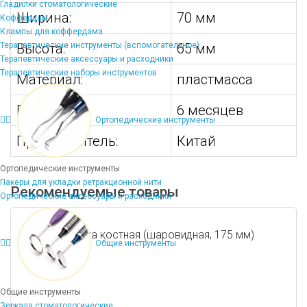
Гладилки стоматологические
Ширина:
70 мм
Коффердам
Клампы для коффердама
Терапевтические инструменты (вспомогательное)
Высота:
65 мм
Терапевтические аксессуары и расходники
Терапевтические наборы инструментов
Материал:
пластмасса
Гарантия:
6 месяцев
Ортопедические инструменты
Производитель:
Китай
Ортопедические инструменты
Пакеры для укладки ретракционной нити
Рекомендуемые товары
Ортопедические аксессуары и расходники
Кюретка костная (шаровидная, 175 мм)
Общие инструменты
Общие инструменты
Зеркала стоматологические