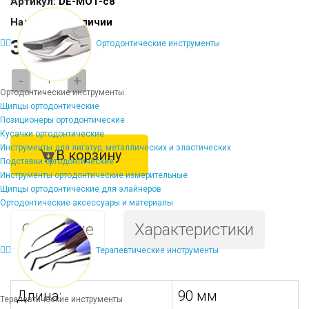
Артикул:
DE-MO1-с8
Наличие:
В наличии
3067 ₽
Ортодонтические инструменты
-
+
Ортодонтические инструменты
Щипцы ортодонтические
Позиционеры ортодонтические
Кусачки ортодонтические
Инструменты для лигатур, металлических и эластических
В корзину
Подставки ортодонтические
Инструменты ортодонтические измерительные
Щипцы ортодонтические для элайнеров
Ортодонтические аксессуары и материалы
Описание
Характеристики
Терапевтические инструменты
Длина:
90 мм
Терапевтические инструменты