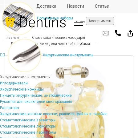
Отзывы
Доставка
Новости
Статьи
Популярные наборы
Ассортимент
Главная
Стоматологические аксессуары
Демонстрационные модели челюстей с зубами
Хирургические инструменты
Хирургические инструменты
Иглодержатели
Хирургические ножницы
Пинцеты хирургические, анатомические
Рукоятки для скальпелей многоразовые
Распаторы
Хирургические костные кюретки, рашпили, файлы и скребки
Стоматологические элеваторы
Стоматологические люксаторы
Стоматологические периотомы