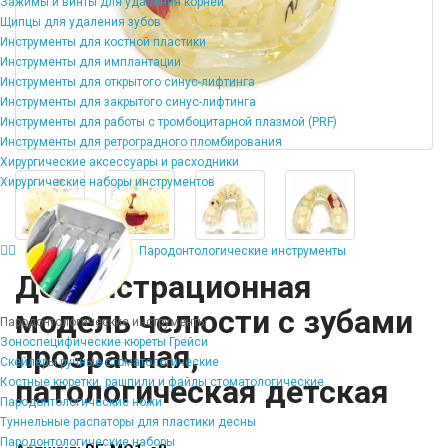
Зажимы и винты для удаления корней
Щипцы для удаления зубов
Инструменты для костной пластики
Инструменты для имплантации
Инструменты для открытого синус-лифтинга
Инструменты для закрытого синус-лифтинга
Инструменты для работы с тромбоцитарной плазмой (PRF)
Инструменты для ретроградного пломбирования
Хирургические аксессуары и расходники
Хирургические наборы инструментов
Пародонтологические инструменты
Демонстрационная
модель челюсти с зубами
Пародонтологические инструменты
Зоноспецифические кюреты Грейси
прозрачная,
Скейлеры ручные стоматологические
патологическая детская
Костные кюретки, рашпили и файлы стоматологические
Пародонтологические ножи
Туннельные распаторы для пластики десны
Пародонтологические наборы