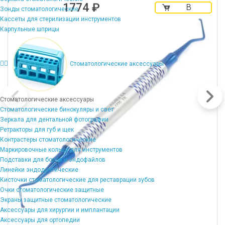
1774 ₽
В
Зонды стоматологические
корзину
Кассеты для стерилизации инструментов
Карпульные шприцы
Стоматологические аксессуары
Стоматологические аксессуары
Стоматологические бинокуляры и свет
Зеркала для дентальной фотографии
Ретракторы для губ и щек
Контрастеры стоматологические
Маркировочные кольца для инструментов
Подставки для боров и эндофайлов
Линейки эндодонтические
Кисточки стоматологические для реставрации зубов
Очки стоматологические защитные
Экраны защитные стоматологические
Аксессуары для хирургии и имплантации
Аксессуары для ортопедии