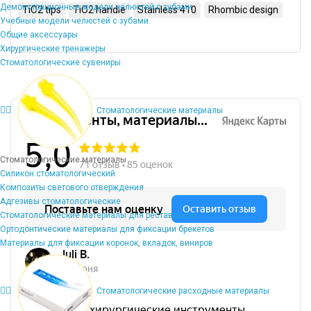
Демонстрационные модели челюстей с зубами
TiO2 tips
TiO2 handle
Stainless 410
Rhombic design
Учебные модели челюстей с зубами
Общие аксессуары
Хирургические тренажеры
Стоматологические сувениры
Стоматологические материалы
Стоматологические материалы
Силикон стоматологический
Композиты светового отверждения
Адгезивы стоматологические
Стоматологические материалы для реставрации
Ортодонтические материалы для фиксации брекетов
Материалы для фиксации коронок, вкладок, виниров
Стоматологические расходные материалы