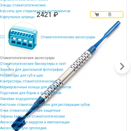
Зонды стоматологические
Кассеты для стерилизации инструментов
2421 ₽
В
Карпульные шприцы
корзину
Стоматологические аксессуары
Стоматологические аксессуары
Стоматологические бинокуляры и свет
Зеркала для дентальной фотографии
Ретракторы для губ и щек
Контрастеры стоматологические
Маркировочные кольца для инструментов
Подставки для боров и эндофайлов
Линейки эндодонтические
Кисточки стоматологические для реставрации зубов
Очки стоматологические защитные
Экраны защитные стоматологические
Аксессуары для хирургии и имплантации
Аксессуары для ортопедии