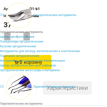
Артикул:
DE-MO1-b1
Ортодонтические инструменты
Наличие:
В наличии
3744 ₽
Ортодонтические инструменты
-
+
Щипцы ортодонтические
Позиционеры ортодонтические
Кусачки ортодонтические
Инструменты для лигатур, металлических и эластических
Подставки ортодонтические
Инструменты ортодонтические измерительные
В корзину
Щипцы ортодонтические для элайнеров
Ортодонтические аксессуары и материалы
Описание
Характеристики
Терапевтические инструменты
Терапевтические инструменты