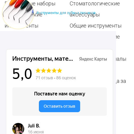
Популярные наборы
Стоматологические
Инструменты для зубных техников
Хирургические
аксессуары
инструменты
Общие инструменты
Пародонтологические
Стоматологические
инструменты
материалы
Ортодонтические
Расходные материалы
инструменты
для стоматологии
Терапевтические
Средства для ухода за
инструменты
полостью рта
Ортопедические
Зубным техникам
инструменты
Dentins.ru