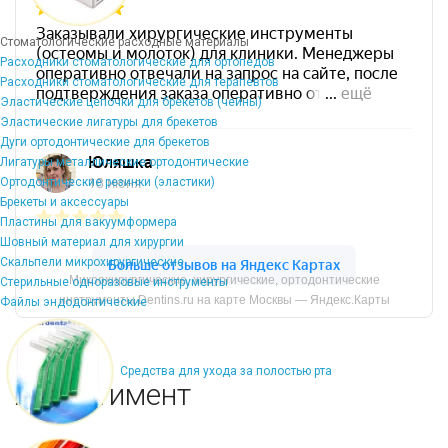
Стоматологические расходные материалы
Расходники стоматологические для ортопедов
Расходники стоматологические для терапевтов
Эластические цепочки для брекетов (чейны)
Эластические лигатуры для брекетов
Дуги ортодонтические для брекетов
Лигатуры металлические ортодонтические
Ортодонтические резинки (эластики)
Брекеты и аксессуары
Пластины для вакуумформера
Шовный материал для хирургии
Скальпели микрохирургические
Микрохирургические, хирургические, ортодонтические
Стерильные одноразовые инструменты
инструменты Dentins.ru на карте Москвы — Яндекс.Карты
Файлы эндодонтические
Средства для ухода за полостью рта
Ассортимент