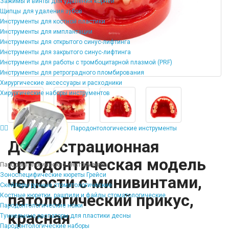
Зажимы и винты для удаления корней
Щипцы для удаления зубов
Инструменты для костной пластики
Инструменты для имплантации
Инструменты для открытого синус-лифтинга
Инструменты для закрытого синус-лифтинга
Инструменты для работы с тромбоцитарной плазмой (PRF)
Инструменты для ретроградного пломбирования
Хирургические аксессуары и расходники
Хирургические наборы инструментов
Пародонтологические инструменты
Демонстрационная
ортодонтическая модель
Пародонтологические инструменты
Зоноспецифические кюреты Грейси
челюсти с минивинтами,
Скейлеры ручные стоматологические
патологический прикус,
Костные кюретки, рашпили и файлы стоматологические
Пародонтологические ножи
красная
Туннельные распаторы для пластики десны
Пародонтологические наборы