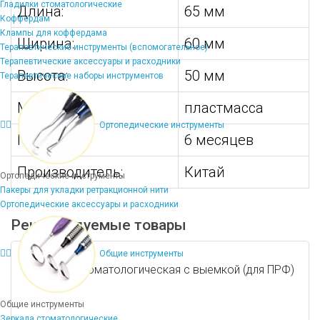
Гладилки стоматологические
Длина:
65 мм
Коффердам
Клампы для коффердама
Ширина:
60 мм
Терапевтические инструменты (вспомогательное)
Терапевтические аксессуары и расходники
Высота:
50 мм
Терапевтические наборы инструментов
Материал:
пластмасса
Ортопедические инструменты
Гарантия:
6 месяцев
Производитель:
Китай
Ортопедические инструменты
Пакеры для укладки ретракционной нити
Ортопедические аксессуары и расходники
Рекомендуемые товары
Общие инструменты
Гладилка стоматологическая с выемкой (для ПРФ)
Общие инструменты
Зеркала стоматологические