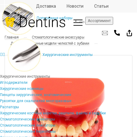
Отзывы
Доставка
Новости
Статьи
Популярные наборы
Ассортимент
Главная
Стоматологические аксессуары
Демонстрационные модели челюстей с зубами
Хирургические инструменты
Хирургические инструменты
Иглодержатели
Хирургические ножницы
Пинцеты хирургические, анатомические
Рукоятки для скальпелей многоразовые
Распаторы
Хирургические костные кюретки, рашпили, файлы и скребки
Стоматологические элеваторы
Стоматологические люксаторы
Стоматологические периотомы