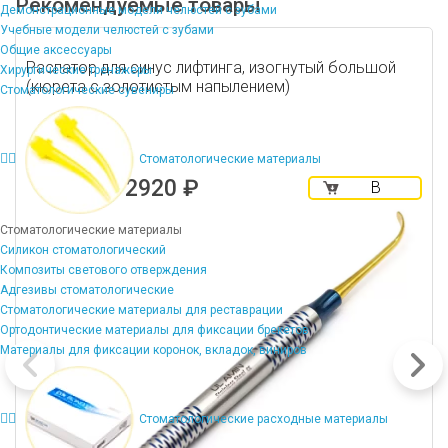
Рекомендуемые товары
Демонстрационные модели челюстей с зубами
Учебные модели челюстей с зубами
Общие аксессуары
Распатор для синус лифтинга, изогнутый большой
Хирургические тренажеры
(кюрета с золотистым напылением)
Стоматологические сувениры
Стоматологические материалы
2920 ₽
В
корзину
Стоматологические материалы
Силикон стоматологический
Композиты светового отверждения
Адгезивы стоматологические
Стоматологические материалы для реставрации
Ортодонтические материалы для фиксации брекетов
Материалы для фиксации коронок, вкладок, виниров
Стоматологические расходные материалы