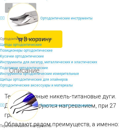
-
+
Ортодонтические инструменты
В корзину
Ортодонтические инструменты
Щипцы ортодонтические
Позиционеры ортодонтические
Кусачки ортодонтические
Инструменты для лигатур, металлических и эластических
Подставки ортодонтические
Описание
Инструменты ортодонтические измерительные
Щипцы ортодонтические для элайнеров
Ортодонтические аксессуары и материалы
Термоактивные никель-титановые дуги.
Дуги активируются нагреванием, при 27
Терапевтические инструменты
градусах..
Обладают рядом преимуществ, а именно:
Терапевтические инструменты