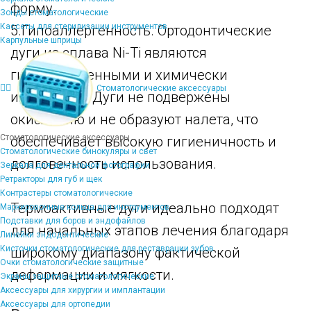
форму.
Зонды стоматологические
Кассеты для стерилизации инструментов
5.Гипоаллергенность. Ортодонтические
Карпульные шприцы
дуги из сплава Ni-Ti являются
гипоаллергенными и химически
Стоматологические аксессуары
инертными. Дуги не подвержены
окислению и не образуют налета, что
Стоматологические аксессуары
обеспечивает высокую гигиеничность и
Стоматологические бинокуляры и свет
долговечность использования.
Зеркала для дентальной фотографии
Ретракторы для губ и щек
Контрастеры стоматологические
Термоактивные дуги идеально подходят
Маркировочные кольца для инструментов
Подставки для боров и эндофайлов
для начальных этапов лечения благодаря
Линейки эндодонтические
Кисточки стоматологические для реставрации зубов
широкому диапазону фактической
Очки стоматологические защитные
деформации и мягкости.
Экраны защитные стоматологические
Аксессуары для хирургии и имплантации
Аксессуары для ортопедии