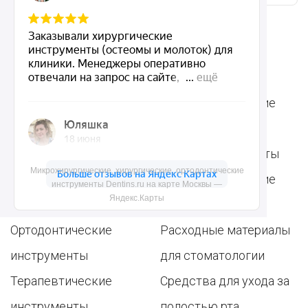
Ассортимент
Популярные наборы
Стоматологические
Хирургические
аксессуары
инструменты
Общие инструменты
Микрохирургические, хирургические, ортодонтические
Пародонтологические
Стоматологические
инструменты Dentins.ru на карте Москвы —
Яндекс.Карты
инструменты
материалы
Ортодонтические
Расходные материалы
инструменты
для стоматологии
Терапевтические
Средства для ухода за
инструменты
полостью рта