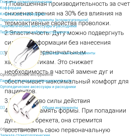
Гладилки стоматологические
1.Повышенная производительность за счет
Коффердам
снижения трения на 30% без влияния на
Клампы для коффердама
Терапевтические инструменты (вспомогательное)
термоактивные свойства проволоки.
Терапевтические аксессуары и расходники
2.Эластичность. Дугу можно подвергнуть
Терапевтические наборы инструментов
сильной деформации без нанесения
ущерба ее первоначальным
Ортопедические инструменты
характеристикам. Это снижает
необходимость в частой замене дуг и
Ортопедические инструменты
обеспечивает максимальный комфорт для
Пакеры для укладки ретракционной нити
Ортопедические аксессуары и расходники
пациентов.
3.Постоянство силы действия
Общие инструменты
4.Хорошая память формы. При попадании
дуги в паз брекета, она стремится
восстановить свою первоначальную
Общие инструменты
Зеркала стоматологические