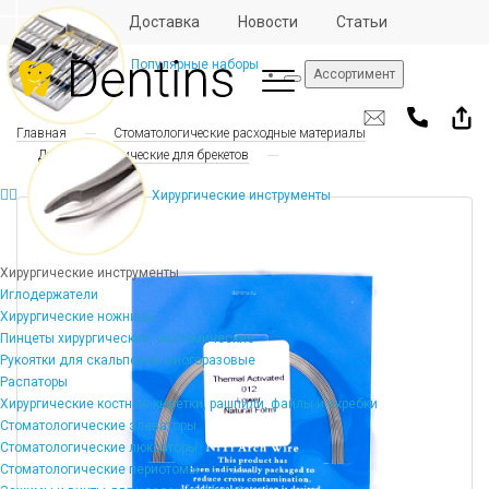
Отзывы
Доставка
Новости
Статьи
Популярные наборы
Ассортимент
Главная
Стоматологические расходные материалы
Дуги ортодонтические для брекетов
Хирургические инструменты
Хирургические инструменты
Иглодержатели
Хирургические ножницы
Пинцеты хирургические, анатомические
Рукоятки для скальпелей многоразовые
Распаторы
Хирургические костные кюретки, рашпили, файлы и скребки
Стоматологические элеваторы
Стоматологические люксаторы
Стоматологические периотомы