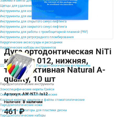
Зажимы и винты для удаления корней
Щипцы для удаления зубов
Инструменты для костной пластики
Инструменты для имплантации
Инструменты для открытого синус-лифтинга
Инструменты для закрытого синус-лифтинга
Инструменты для работы с тромбоцитарной плазмой (PRF)
Инструменты для ретроградного пломбирования
Хирургические аксессуары и расходники
Хирургические наборы инструментов
Дуга ортодонтическая NiTi
круглая 012, нижняя,
Пародонтологические инструменты
термоактивная Natural A-
quality, 10 шт
Пародонтологические инструменты
Зоноспецифические кюреты Грейси
Артикул:
AW-NT1-lo12
Скейлеры ручные стоматологические
Костные кюретки, рашпили и файлы стоматологические
Наличие:
В наличии
Пародонтологические ножи
461 ₽
Туннельные распаторы для пластики десны
Пародонтологические наборы