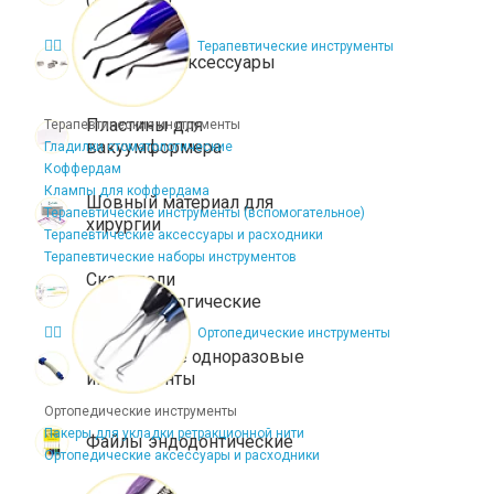
Терапевтические инструменты
Брекеты и аксессуары
Пластины для
Терапевтические инструменты
вакуумформера
Гладилки стоматологические
Коффердам
Клампы для коффердама
Шовный материал для
Терапевтические инструменты (вспомогательное)
хирургии
Терапевтические аксессуары и расходники
Терапевтические наборы инструментов
Скальпели
микрохирургические
Ортопедические инструменты
Стерильные одноразовые
инструменты
Ортопедические инструменты
Пакеры для укладки ретракционной нити
Файлы эндодонтические
Ортопедические аксессуары и расходники