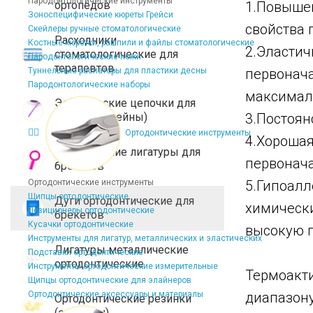
Пародонтологические инструменты
ортопедов
1.Повышен
Зоноспецифические кюреты Грейси
свойства 
Скейлеры ручные стоматологические
Расходники
Костные кюретки, рашпили и файлы стоматологические
2.Эластич
стоматологические для
Пародонтологические ножи
терапевтов
Туннельные распаторы для пластики десны
первонача
Пародонтологические наборы
максимал
Эластические цепочки для
брекетов (чейны)
3.Постоян
Ортодонтические инструменты
4.Хорошая
Эластические лигатуры для
первонач
брекетов
Ортодонтические инструменты
5.Гипоалл
Щипцы ортодонтические
Дуги ортодонтические для
химически
Позиционеры ортодонтические
брекетов
Кусачки ортодонтические
высокую г
Инструменты для лигатур, металлических и эластических
Лигатуры металлические
Подставки ортодонтические
ортодонтические
Инструменты ортодонтические измерительные
Термоакти
Щипцы ортодонтические для элайнеров
Ортодонтические аксессуары и материалы
диапазону
Ортодонтические резинки
(эластики)