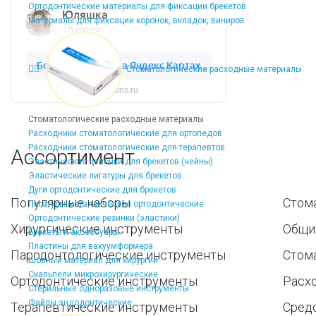
Ортодонтические материалы для фиксации брекетов
Материалы для фиксации коронок, вкладок, виниров
Стоматологические расходные материалы
Dentins.ru
Стоматологические расходные материалы
Расходники стоматологические для ортопедов
Расходники стоматологические для терапевтов
Ассортимент
Эластические цепочки для брекетов (чейны)
Эластические лигатуры для брекетов
Дуги ортодонтические для брекетов
Популярные наборы
Стом
Лигатуры металлические ортодонтические
Ортодонтические резинки (эластики)
Хирургические инструменты
Общи
Брекеты и аксессуары
Пластины для вакуумформера
Пародонтологические инструменты
Стом
Шовный материал для хирургии
Скальпели микрохирургические
Ортодонтические инструменты
Расх
Стерильные одноразовые инструменты
Файлы эндодонтические
Терапевтические инструменты
Средс