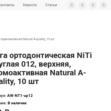
контакты
Новости
Статьи
термоактивная Natural A-quality, 10 шт
га ортодонтическая NiTi
углая 012, верхняя,
рмоактивная Natural A-
ality, 10 шт
кул:
AW-NT1-up12
чие:
В наличии