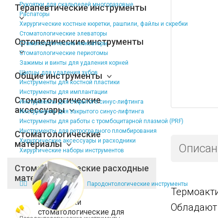
Рукоятки для скальпелей многоразовые
Терапевтические инструменты
Распаторы
Хирургические костные кюретки, рашпили, файлы и скребки
Стоматологические элеваторы
Ортопедические инструменты
Стоматологические люксаторы
Стоматологические периотомы
Зажимы и винты для удаления корней
Щипцы для удаления зубов
Общие инструменты
Инструменты для костной пластики
Инструменты для имплантации
Стоматологические
Инструменты для открытого синус-лифтинга
аксессуары
Инструменты для закрытого синус-лифтинга
Инструменты для работы с тромбоцитарной плазмой (PRF)
Инструменты для ретроградного пломбирования
Стоматологические
Хирургические аксессуары и расходники
материалы
Описан
Хирургические наборы инструментов
Стоматологические расходные
материалы
Пародонтологические инструменты
Термоакти
Расходники
Обладают 
стоматологические для