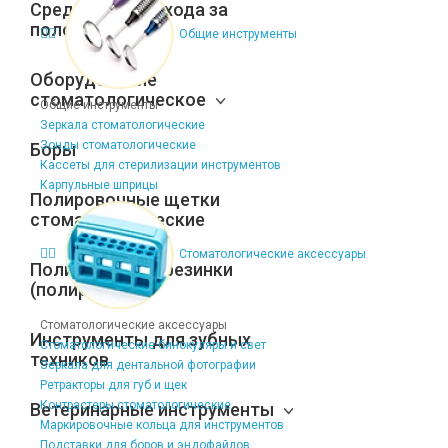
Средства для ухода за
полостью рта
Общие инструменты
Оборудование
стоматологическое
Общие инструменты
Зеркала стоматологические
Зонды стоматологические
Боры
Кассеты для стерилизации инструментов
Карпульные шприцы
Полировочные щетки
стоматологические
Стоматологические аксессуары
Полировочные резинки
(полиры)
Стоматологические аксессуары
Инструменты для зубных
Стоматологические бинокуляры и свет
техников
Зеркала для дентальной фотографии
Ретракторы для губ и щек
Контрастеры стоматологические
Ветеринарные инструменты
Маркировочные кольца для инструментов
Подставки для боров и эндофайлов