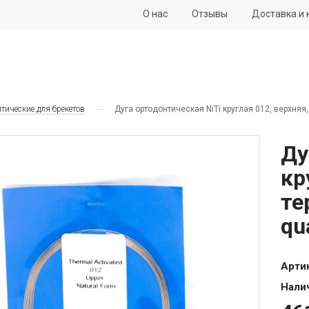
О нас
Отзывы
Доставка и 
нтические для брекетов
Дуга ортодонтическая NiTi круглая 012, верхняя, 
Ду
кр
те
qu
Арти
Нали