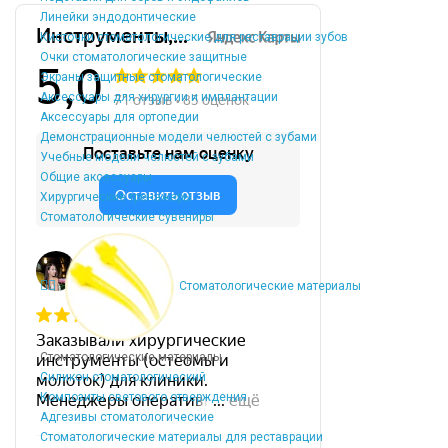
Линейки эндодонтические
Кисточки стоматологические для реставрации зубов
Очки стоматологические защитные
Экраны защитные стоматологические
Аксессуары для хирургии и имплантации
Аксессуары для ортопедии
Демонстрационные модели челюстей с зубами
Учебные модели челюстей с зубами
Общие аксессуары
Хирургические тренажеры
Стоматологические сувениры
Стоматологические материалы
Стоматологические материалы
Силикон стоматологический
Композиты светового отверждения
Адгезивы стоматологические
Стоматологические материалы для реставрации