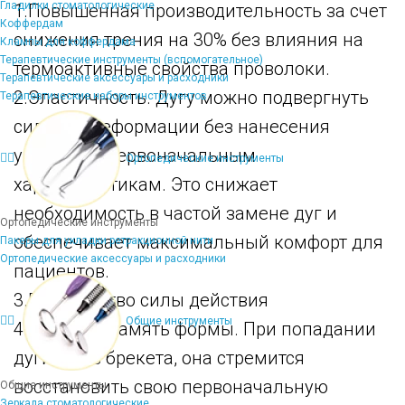
Гладилки стоматологические
1.Повышенная производительность за счет
Коффердам
снижения трения на 30% без влияния на
Клампы для коффердама
Терапевтические инструменты (вспомогательное)
термоактивные свойства проволоки.
Терапевтические аксессуары и расходники
2.Эластичность. Дугу можно подвергнуть
Терапевтические наборы инструментов
сильной деформации без нанесения
ущерба ее первоначальным
Ортопедические инструменты
характеристикам. Это снижает
необходимость в частой замене дуг и
Ортопедические инструменты
обеспечивает максимальный комфорт для
Пакеры для укладки ретракционной нити
Ортопедические аксессуары и расходники
пациентов.
3.Постоянство силы действия
Общие инструменты
4.Хорошая память формы. При попадании
дуги в паз брекета, она стремится
восстановить свою первоначальную
Общие инструменты
Зеркала стоматологические