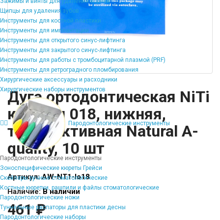
Зажимы и винты для удаления корней
Щипцы для удаления зубов
Инструменты для костной пластики
Инструменты для имплантации
Инструменты для открытого синус-лифтинга
Инструменты для закрытого синус-лифтинга
Инструменты для работы с тромбоцитарной плазмой (PRF)
Инструменты для ретроградного пломбирования
Хирургические аксессуары и расходники
Хирургические наборы инструментов
Дуга ортодонтическая NiTi
круглая 018, нижняя,
Пародонтологические инструменты
термоактивная Natural A-
quality, 10 шт
Пародонтологические инструменты
Зоноспецифические кюреты Грейси
Артикул:
AW-NT1-lo18
Скейлеры ручные стоматологические
Костные кюретки, рашпили и файлы стоматологические
Наличие:
В наличии
Пародонтологические ножи
461 ₽
Туннельные распаторы для пластики десны
Пародонтологические наборы