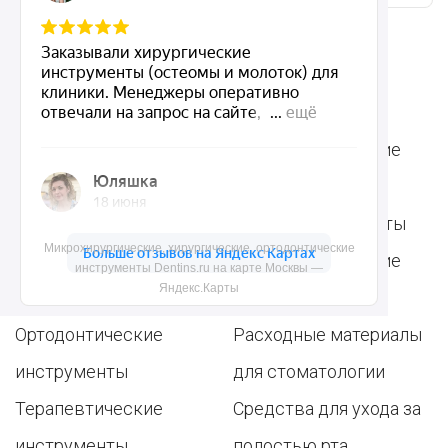
Ассортимент
Популярные наборы
Стоматологические
Хирургические
аксессуары
инструменты
Общие инструменты
Микрохирургические, хирургические, ортодонтические
Пародонтологические
Стоматологические
инструменты Dentins.ru на карте Москвы —
Яндекс.Карты
инструменты
материалы
Ортодонтические
Расходные материалы
инструменты
для стоматологии
Терапевтические
Средства для ухода за
инструменты
полостью рта