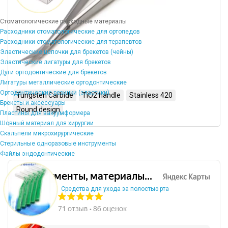
Стоматологические расходные материалы
Расходники стоматологические для ортопедов
Расходники стоматологические для терапевтов
Эластические цепочки для брекетов (чейны)
Эластические лигатуры для брекетов
Дуги ортодонтические для брекетов
Лигатуры металлические ортодонтические
Ортодонтические резинки (эластики)
Tungsten Carbide
TiO2 handle
Stainless 420
Брекеты и аксессуары
Round design
Пластины для вакуумформера
Шовный материал для хирургии
Скальпели микрохирургические
Стерильные одноразовые инструменты
Файлы эндодонтические
Средства для ухода за полостью рта