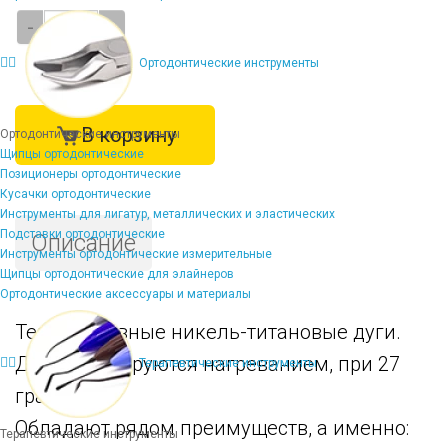
-
+
Ортодонтические инструменты
В корзину
Ортодонтические инструменты
Щипцы ортодонтические
Позиционеры ортодонтические
Кусачки ортодонтические
Инструменты для лигатур, металлических и эластических
Подставки ортодонтические
Описание
Инструменты ортодонтические измерительные
Щипцы ортодонтические для элайнеров
Ортодонтические аксессуары и материалы
Термоактивные никель-титановые дуги.
Дуги активируются нагреванием, при 27
Терапевтические инструменты
градусах..
Обладают рядом преимуществ, а именно:
Терапевтические инструменты