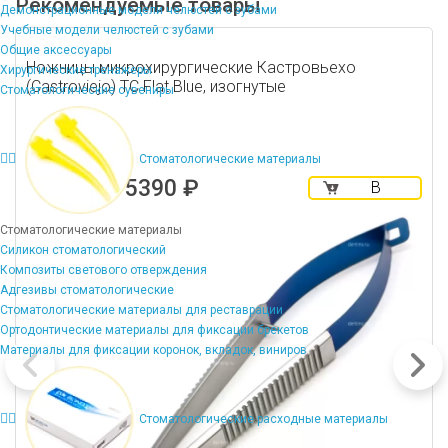
Рекомендуемые товары
Демонстрационные модели челюстей с зубами
Учебные модели челюстей с зубами
Общие аксессуары
Ножницы микрохирургические Кастровьехо
Хирургические тренажеры
(Castroviejo) TC Flat Blue, изогнутые
Стоматологические сувениры
Стоматологические материалы
5390 ₽
В
корзину
Стоматологические материалы
Силикон стоматологический
Композиты светового отверждения
Адгезивы стоматологические
Стоматологические материалы для реставрации
Ортодонтические материалы для фиксации брекетов
Материалы для фиксации коронок, вкладок, виниров
Стоматологические расходные материалы