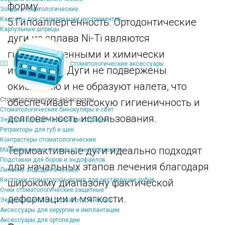
форму.
Зонды стоматологические
Кассеты для стерилизации инструментов
5.Гипоаллергенность. Ортодонтические
Карпульные шприцы
дуги из сплава Ni-Ti являются
гипоаллергенными и химически
Стоматологические аксессуары
инертными. Дуги не подвержены
окислению и не образуют налета, что
Стоматологические аксессуары
обеспечивает высокую гигиеничность и
Стоматологические бинокуляры и свет
долговечность использования.
Зеркала для дентальной фотографии
Ретракторы для губ и щек
Контрастеры стоматологические
Термоактивные дуги идеально подходят
Маркировочные кольца для инструментов
Подставки для боров и эндофайлов
для начальных этапов лечения благодаря
Линейки эндодонтические
Кисточки стоматологические для реставрации зубов
широкому диапазону фактической
Очки стоматологические защитные
деформации и мягкости.
Экраны защитные стоматологические
Аксессуары для хирургии и имплантации
Аксессуары для ортопедии