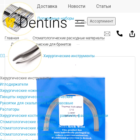
Отзывы
Доставка
Новости
Статьи
Популярные наборы
Ассортимент
Главная
Стоматологические расходные материалы
Дуги ортодонтические для брекетов
Хирургические инструменты
Хирургические инструменты
Иглодержатели
Хирургические ножницы
Пинцеты хирургические, анатомические
Рукоятки для скальпелей многоразовые
Распаторы
Хирургические костные кюретки, рашпили, файлы и скребки
Стоматологические элеваторы
Стоматологические люксаторы
Стоматологические периотомы