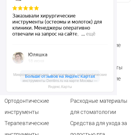
Ассортимент
Популярные наборы
Стоматологические
Хирургические
аксессуары
инструменты
Общие инструменты
Микрохирургические, хирургические, ортодонтические
Пародонтологические
Стоматологические
инструменты Dentins.ru на карте Москвы —
Яндекс.Карты
инструменты
материалы
Ортодонтические
Расходные материалы
инструменты
для стоматологии
Терапевтические
Средства для ухода за
инструменты
полостью рта