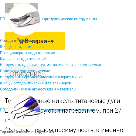
-
+
Ортодонтические инструменты
В корзину
Ортодонтические инструменты
Щипцы ортодонтические
Позиционеры ортодонтические
Кусачки ортодонтические
Инструменты для лигатур, металлических и эластических
Подставки ортодонтические
Описание
Инструменты ортодонтические измерительные
Щипцы ортодонтические для элайнеров
Ортодонтические аксессуары и материалы
Термоактивные никель-титановые дуги.
Дуги активируются нагреванием, при 27
Терапевтические инструменты
градусах.
Обладают рядом преимуществ, а именно:
Терапевтические инструменты