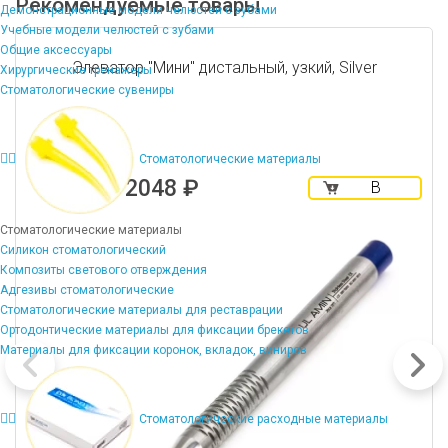
Рекомендуемые товары
Демонстрационные модели челюстей с зубами
Учебные модели челюстей с зубами
Общие аксессуары
Элеватор "Мини" дистальный, узкий, Silver
Хирургические тренажеры
Стоматологические сувениры
Стоматологические материалы
2048 ₽
В
корзину
Стоматологические материалы
Силикон стоматологический
Композиты светового отверждения
Адгезивы стоматологические
Стоматологические материалы для реставрации
Ортодонтические материалы для фиксации брекетов
Материалы для фиксации коронок, вкладок, виниров
Стоматологические расходные материалы