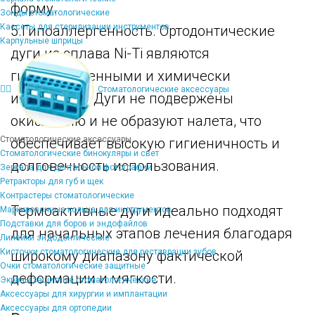
форму.
Зонды стоматологические
Кассеты для стерилизации инструментов
5.Гипоаллергенность. Ортодонтические
Карпульные шприцы
дуги из сплава Ni-Ti являются
гипоаллергенными и химически
Стоматологические аксессуары
инертными. Дуги не подвержены
окислению и не образуют налета, что
Стоматологические аксессуары
обеспечивает высокую гигиеничность и
Стоматологические бинокуляры и свет
долговечность использования.
Зеркала для дентальной фотографии
Ретракторы для губ и щек
Контрастеры стоматологические
Термоактивные дуги идеально подходят
Маркировочные кольца для инструментов
Подставки для боров и эндофайлов
для начальных этапов лечения благодаря
Линейки эндодонтические
Кисточки стоматологические для реставрации зубов
широкому диапазону фактической
Очки стоматологические защитные
деформации и мягкости.
Экраны защитные стоматологические
Аксессуары для хирургии и имплантации
Аксессуары для ортопедии