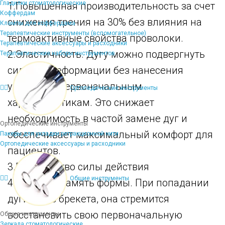
Гладилки стоматологические
1.Повышенная производительность за счет
Коффердам
снижения трения на 30% без влияния на
Клампы для коффердама
Терапевтические инструменты (вспомогательное)
термоактивные свойства проволоки.
Терапевтические аксессуары и расходники
2.Эластичность. Дугу можно подвергнуть
Терапевтические наборы инструментов
сильной деформации без нанесения
ущерба ее первоначальным
Ортопедические инструменты
характеристикам. Это снижает
необходимость в частой замене дуг и
Ортопедические инструменты
обеспечивает максимальный комфорт для
Пакеры для укладки ретракционной нити
Ортопедические аксессуары и расходники
пациентов.
3.Постоянство силы действия
Общие инструменты
4.Хорошая память формы. При попадании
дуги в паз брекета, она стремится
восстановить свою первоначальную
Общие инструменты
Зеркала стоматологические