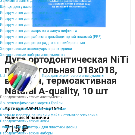
Зажимы и винты для удаления корней
Щипцы для удаления зубов
Инструменты для костной пластики
Инструменты для имплантации
Инструменты для открытого синус-лифтинга
Инструменты для закрытого синус-лифтинга
Инструменты для работы с тромбоцитарной плазмой (PRF)
Инструменты для ретроградного пломбирования
Хирургические аксессуары и расходники
Хирургические наборы инструментов
Дуга ортодонтическая NiTi
прямоугольная 018х018,
Пародонтологические инструменты
верхняя, термоактивная
Natural A-quality, 10 шт
Пародонтологические инструменты
Зоноспецифические кюреты Грейси
Артикул:
AW-NT1-up1818
Скейлеры ручные стоматологические
Костные кюретки, рашпили и файлы стоматологические
Наличие:
В наличии
Пародонтологические ножи
715 ₽
Туннельные распаторы для пластики десны
Пародонтологические наборы