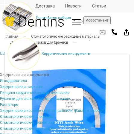
Отзывы
Доставка
Новости
Статьи
Популярные наборы
Ассортимент
Главная
Стоматологические расходные материалы
Дуги ортодонтические для брекетов
Хирургические инструменты
Хирургические инструменты
Иглодержатели
Хирургические ножницы
Пинцеты хирургические, анатомические
Рукоятки для скальпелей многоразовые
Распаторы
Хирургические костные кюретки, рашпили, файлы и скребки
Стоматологические элеваторы
Стоматологические люксаторы
Стоматологические периотомы