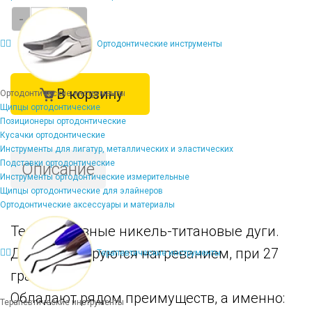
-
+
Ортодонтические инструменты
В корзину
Ортодонтические инструменты
Щипцы ортодонтические
Позиционеры ортодонтические
Кусачки ортодонтические
Инструменты для лигатур, металлических и эластических
Подставки ортодонтические
Описание
Инструменты ортодонтические измерительные
Щипцы ортодонтические для элайнеров
Ортодонтические аксессуары и материалы
Термоактивные никель-титановые дуги.
Дуги активируются нагреванием, при 27
Терапевтические инструменты
градусах.
Обладают рядом преимуществ, а именно:
Терапевтические инструменты