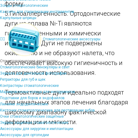
форму.
Зонды стоматологические
Кассеты для стерилизации инструментов
5.Гипоаллергенность. Ортодонтические
Карпульные шприцы
дуги из сплава Ni-Ti являются
гипоаллергенными и химически
Стоматологические аксессуары
инертными. Дуги не подвержены
окислению и не образуют налета, что
Стоматологические аксессуары
обеспечивает высокую гигиеничность и
Стоматологические бинокуляры и свет
долговечность использования.
Зеркала для дентальной фотографии
Ретракторы для губ и щек
Контрастеры стоматологические
Термоактивные дуги идеально подходят
Маркировочные кольца для инструментов
Подставки для боров и эндофайлов
для начальных этапов лечения благодаря
Линейки эндодонтические
Кисточки стоматологические для реставрации зубов
широкому диапазону фактической
Очки стоматологические защитные
деформации и мягкости.
Экраны защитные стоматологические
Аксессуары для хирургии и имплантации
Аксессуары для ортопедии