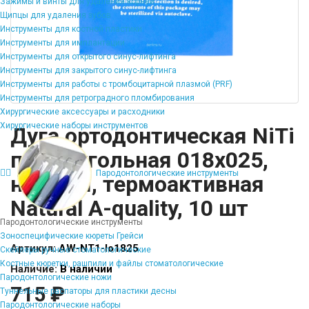
Зажимы и винты для удаления корней
Щипцы для удаления зубов
Инструменты для костной пластики
Инструменты для имплантации
Инструменты для открытого синус-лифтинга
Инструменты для закрытого синус-лифтинга
Инструменты для работы с тромбоцитарной плазмой (PRF)
Инструменты для ретроградного пломбирования
Хирургические аксессуары и расходники
Хирургические наборы инструментов
Дуга ортодонтическая NiTi
прямоугольная 018х025,
Пародонтологические инструменты
нижняя, термоактивная
Natural A-quality, 10 шт
Пародонтологические инструменты
Зоноспецифические кюреты Грейси
Артикул:
AW-NT1-lo1825
Скейлеры ручные стоматологические
Костные кюретки, рашпили и файлы стоматологические
Наличие:
В наличии
Пародонтологические ножи
715 ₽
Туннельные распаторы для пластики десны
Пародонтологические наборы