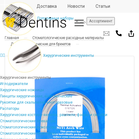
Отзывы
Доставка
Новости
Статьи
Популярные наборы
Ассортимент
Главная
Стоматологические расходные материалы
Дуги ортодонтические для брекетов
Хирургические инструменты
Хирургические инструменты
Иглодержатели
Хирургические ножницы
Пинцеты хирургические, анатомические
Рукоятки для скальпелей многоразовые
Распаторы
Хирургические костные кюретки, рашпили, файлы и скребки
Стоматологические элеваторы
Стоматологические люксаторы
Стоматологические периотомы