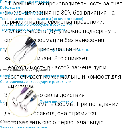
Гладилки стоматологические
1.Повышенная производительность за счет
Коффердам
снижения трения на 30% без влияния на
Клампы для коффердама
Терапевтические инструменты (вспомогательное)
термоактивные свойства проволоки.
Терапевтические аксессуары и расходники
2.Эластичность. Дугу можно подвергнуть
Терапевтические наборы инструментов
сильной деформации без нанесения
ущерба ее первоначальным
Ортопедические инструменты
характеристикам. Это снижает
необходимость в частой замене дуг и
Ортопедические инструменты
обеспечивает максимальный комфорт для
Пакеры для укладки ретракционной нити
Ортопедические аксессуары и расходники
пациентов.
3.Постоянство силы действия
Общие инструменты
4.Хорошая память формы. При попадании
дуги в паз брекета, она стремится
восстановить свою первоначальную
Общие инструменты
Зеркала стоматологические