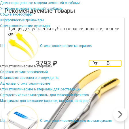
Демонстрационные модели челюстей с зубами
Учебные модели челюстей с зубами
Рекомендуемые товары
Общие аксессуары
Хирургические тренажеры
Стоматологические сувениры
Щипцы для удаления зубов верхней челюсти, резцы-
клыки Gold
Стоматологические материалы
3793 ₽
В
Стоматологические материалы
корзину
Силикон стоматологический
Композиты светового отверждения
Адгезивы стоматологические
Стоматологические материалы для реставрации
Ортодонтические материалы для фиксации брекетов
Материалы для фиксации коронок, вкладок, виниров
Стоматологические расходные материалы