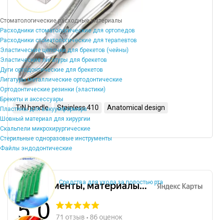
Стоматологические расходные материалы
Расходники стоматологические для ортопедов
Расходники стоматологические для терапевтов
Эластические цепочки для брекетов (чейны)
Эластические лигатуры для брекетов
Дуги ортодонтические для брекетов
Лигатуры металлические ортодонтические
Ортодонтические резинки (эластики)
Брекеты и аксессуары
TiN handle
Stainless 410
Anatomical design
Пластины для вакуумформера
Шовный материал для хирургии
Скальпели микрохирургические
Стерильные одноразовые инструменты
Файлы эндодонтические
Средства для ухода за полостью рта