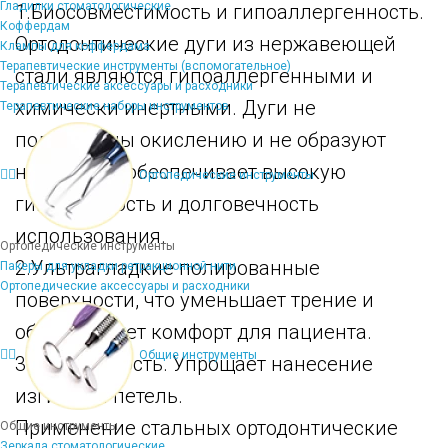
Гладилки стоматологические
1.Биосовместимость и гипоаллергенность.
Коффердам
Ортодонтические дуги из нержавеющей
Клампы для коффердама
Терапевтические инструменты (вспомогательное)
стали являются гипоаллергенными и
Терапевтические аксессуары и расходники
химически инертными. Дуги не
Терапевтические наборы инструментов
подвержены окислению и не образуют
налета, что обеспечивает высокую
Ортопедические инструменты
гигиеничность и долговечность
использования.
Ортопедические инструменты
2.Ультрагладкие полированные
Пакеры для укладки ретракционной нити
Ортопедические аксессуары и расходники
поверхности, что уменьшает трение и
обеспечивает комфорт для пациента.
Общие инструменты
3.Пластичность. Упрощает нанесение
изгибов и петель.
Применение стальных ортодонтические
Общие инструменты
Зеркала стоматологические