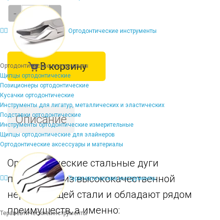
-
+
Ортодонтические инструменты
В корзину
Ортодонтические инструменты
Щипцы ортодонтические
Позиционеры ортодонтические
Кусачки ортодонтические
Инструменты для лигатур, металлических и эластических
Подставки ортодонтические
Описание
Инструменты ортодонтические измерительные
Щипцы ортодонтические для элайнеров
Ортодонтические аксессуары и материалы
Ортодонтические стальные дуги
производят из высококачественной
Терапевтические инструменты
нержавеющей стали и обладают рядом
преимуществ, а именно:
Терапевтические инструменты