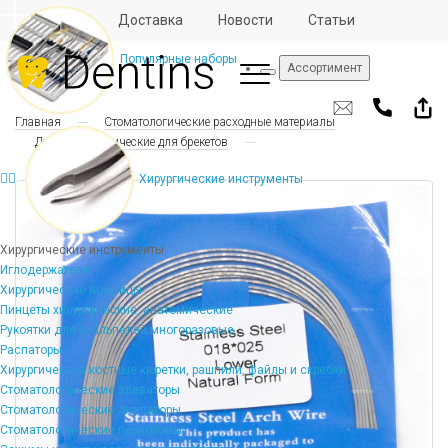
Отзывы
Доставка
Новости
Статьи
Популярные наборы
Ассортимент
Главная
Стоматологические расходные материалы
Дуги ортодонтические для брекетов
Хирургические инструменты
Хирургические инструменты
Иглодержатели
Хирургические ножницы
Пинцеты хирургические, анатомические
Рукоятки для скальпелей многоразовые
Распаторы
Хирургические костные кюретки, рашпили, файлы и скребки
Стоматологические элеваторы
Стоматологические люксаторы
Стоматологические периотомы