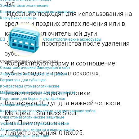
дуг:
Зонды стоматологические
Кассеты для стерилизации инструментов
-Идеально подходят для использования на
Карпульные шприцы
средних и поздних этапах лечения или в
качестве заключительной дуги.
Стоматологические аксессуары
-Закрывают пространства после удаления
зубов.
Стоматологические аксессуары
-Корректируют форму и соотношение
Стоматологические бинокуляры и свет
зубных рядов в трех плоскостях.
Зеркала для дентальной фотографии
Ретракторы для губ и щек
Контрастеры стоматологические
Технические характеристики:
Маркировочные кольца для инструментов
Подставки для боров и эндофайлов
В упаковка 10 дуг для нижней челюсти.
Линейки эндодонтические
Кисточки стоматологические для реставрации зубов
Материал: Stainiess Steel.
Очки стоматологические защитные
Тип: Прямоугольная.
Экраны защитные стоматологические
Аксессуары для хирургии и имплантации
Диаметр сечения: 018х025.
Аксессуары для ортопедии