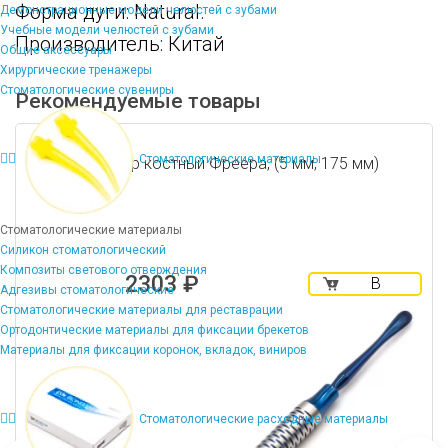
Форма дуги: Natural.
Демонстрационные модели челюстей с зубами
Учебные модели челюстей с зубами
Производитель: Китай
Общие аксессуары
Хирургические тренажеры
Стоматологические сувениры
Рекомендуемые товары
Стоматологические материалы
Распатор костный Фреера, (5 мм, 175 мм)
Стоматологические материалы
Силикон стоматологический
Композиты светового отверждения
2303 ₽
В
Адгезивы стоматологические
корзину
Стоматологические материалы для реставрации
Ортодонтические материалы для фиксации брекетов
Материалы для фиксации коронок, вкладок, виниров
Стоматологические расходные материалы