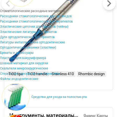
Стоматологические расходные материалы
Расходники стоматологические для ортопедов
Расходники стоматологические для терапевтов
Эластические цепочки для брекетов (чейны)
Эластические лигатуры для брекетов
Дуги ортодонтические для брекетов
Лигатуры металлические ортодонтические
Ортодонтические резинки (эластики)
Брекеты и аксессуары
Пластины для вакуумформера
Шовный материал для хирургии
Скальпели микрохирургические
Стерильные одноразовые инструменты
TiO2 tips
TiO2 handle
Stainless 410
Rhombic design
Файлы эндодонтические
Средства для ухода за полостью рта