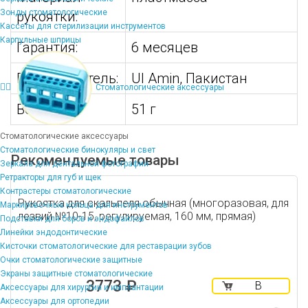
Зонды стоматологические
рукоятки:
Кассеты для стерилизации инструментов
Карпульные шприцы
Гарантия:
6 месяцев
Производитель:
Ul Amin, Пакистан
Стоматологические аксессуары
Вес:
51 г
Стоматологические аксессуары
Стоматологические бинокуляры и свет
Рекомендуемые товары
Зеркала для дентальной фотографии
Ретракторы для губ и щек
Контрастеры стоматологические
Рукоятка для скальпеля обычная (многоразовая, для
Маркировочные кольца для инструментов
лезвий №10-15, регулируемая, 160 мм, прямая)
Подставки для боров и эндофайлов
Линейки эндодонтические
Кисточки стоматологические для реставрации зубов
Очки стоматологические защитные
Экраны защитные стоматологические
3773 ₽
В
Аксессуары для хирургии и имплантации
корзину
Аксессуары для ортопедии