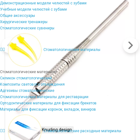
Демонстрационные модели челюстей с зубами
Учебные модели челюстей с зубами
Общие аксессуары
Хирургические тренажеры
Стоматологические сувениры
Стоматологические материалы
Стоматологические материалы
Силикон стоматологический
Композиты светового отверждения
Адгезивы стоматологические
Стоматологические материалы для реставрации
Ортодонтические материалы для фиксации брекетов
Материалы для фиксации коронок, вкладок, виниров
Stainless 304
Knurling design
Стоматологические расходные материалы