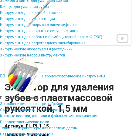
Зажимы и винты для удаления корней
Щипцы для удаления зубов
Инструменты для костной пластики
Инструменты для имплантации
Инструменты для открытого синус-лифтинга
Инструменты для закрытого синус-лифтинга
Инструменты для работы с тромбоцитарной плазмой (PRF)
Инструменты для ретроградного пломбирования
Хирургические аксессуары и расходники
Хирургические наборы инструментов
Пародонтологические инструменты
Элеватор для удаления
зубов с пластмассовой
Пародонтологические инструменты
Зоноспецифические кюреты Грейси
рукояткой, 1,5 мм
Скейлеры ручные стоматологические
Костные кюретки, рашпили и файлы стоматологические
Пародонтологические ножи
Артикул:
EL-PL1-15
Туннельные распаторы для пластики десны
Пародонтологические наборы
Наличие:
В наличии