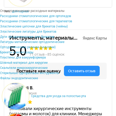
Стоматологические расходные материалы
Теги:
для корней
Расходники стоматологические для ортопедов
Расходники стоматологические для терапевтов
Эластические цепочки для брекетов (чейны)
Эластические лигатуры для брекетов
Дуги ортодонтические для брекетов
Лигатуры металлические ортодонтические
Ортодонтические резинки (эластики)
Брекеты и аксессуары
Пластины для вакуумформера
Шовный материал для хирургии
Скальпели микрохирургические
Стерильные одноразовые инструменты
Файлы эндодонтические
Средства для ухода за полостью рта