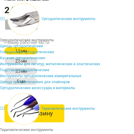
2430 ₽
Ортодонтические инструменты
-
+
Ортодонтические инструменты
Размер рабочей части
Щипцы ортодонтические
1,5 мм
Позиционеры ортодонтические
Кусачки ортодонтические
2,5 мм
Инструменты для лигатур, металлических и эластических
Подставки ортодонтические
3,5 мм
Инструменты ортодонтические измерительные
5 мм
Щипцы ортодонтические для элайнеров
Ортодонтические аксессуары и материалы
Терапевтические инструменты
В корзину
Терапевтические инструменты