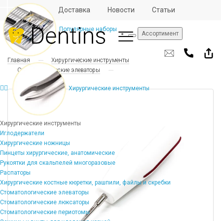
Отзывы
Доставка
Новости
Статьи
Популярные наборы
Ассортимент
Главная
Хирургические инструменты
Стоматологические элеваторы
Хирургические инструменты
Хирургические инструменты
Иглодержатели
Хирургические ножницы
Пинцеты хирургические, анатомические
Рукоятки для скальпелей многоразовые
Распаторы
Хирургические костные кюретки, рашпили, файлы и скребки
Стоматологические элеваторы
Стоматологические люксаторы
Стоматологические периотомы