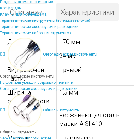
Гладилки стоматологические
Коффердам
Описание
Характеристики
Клампы для коффердама
Терапевтические инструменты (вспомогательное)
Терапевтические аксессуары и расходники
Терапевтические наборы инструментов
Длина:
170 мм
Ширина:
34 мм
Ортопедические инструменты
Вид рабочей
прямой
Ортопедические инструменты
части:
Пакеры для укладки ретракционной нити
Ортопедические аксессуары и расходники
Ширина
1,5 мм
рабочей части:
Общие инструменты
Материал:
нержавеющая сталь
марки AISI 410
Общие инструменты
Материал
пластмасса
Зеркала стоматологические