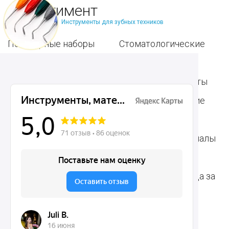
Ассортимент
Инструменты для зубных техников
Популярные наборы
Стоматологические
Хирургические
аксессуары
инструменты
Общие инструменты
Пародонтологические
Стоматологические
инструменты
материалы
Ортодонтические
Расходные материалы
инструменты
для стоматологии
Терапевтические
Средства для ухода за
инструменты
полостью рта
Ортопедические
Зубным техникам