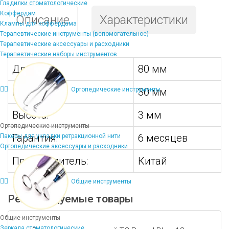
Гладилки стоматологические
Коффердам
Описание
Характеристики
Клампы для коффердама
Терапевтические инструменты (вспомогательное)
Терапевтические аксессуары и расходники
Терапевтические наборы инструментов
Длина:
80 мм
Ширина:
30 мм
Ортопедические инструменты
Высота:
3 мм
Ортопедические инструменты
Гарантия:
6 месяцев
Пакеры для укладки ретракционной нити
Ортопедические аксессуары и расходники
Производитель:
Китай
Общие инструменты
Рекомендуемые товары
Общие инструменты
Зеркала стоматологические