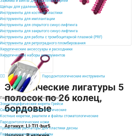
Зажимы и винты для удаления корней
Щипцы для удаления зубов
Инструменты для костной пластики
Инструменты для имплантации
Инструменты для открытого синус-лифтинга
Инструменты для закрытого синус-лифтинга
Инструменты для работы с тромбоцитарной плазмой (PRF)
Инструменты для ретроградного пломбирования
Хирургические аксессуары и расходники
Хирургические наборы инструментов
Пародонтологические инструменты
Эластические лигатуры 5
полосок по 26 колец,
Пародонтологические инструменты
Зоноспецифические кюреты Грейси
бордовые
Скейлеры ручные стоматологические
Костные кюретки, рашпили и файлы стоматологические
Пародонтологические ножи
Артикул:
LI-TI1-bur5
Туннельные распаторы для пластики десны
Пародонтологические наборы
Наличие:
В наличии