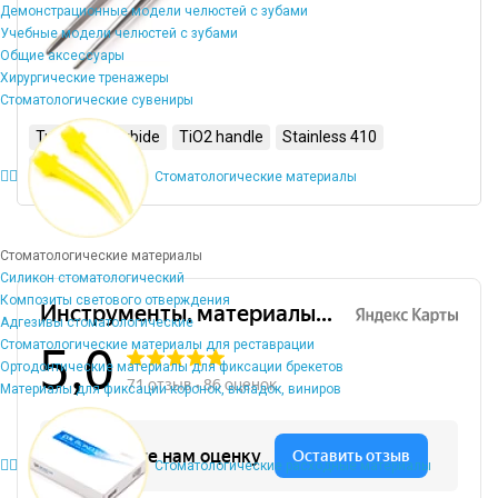
Демонстрационные модели челюстей с зубами
Учебные модели челюстей с зубами
Общие аксессуары
Хирургические тренажеры
Стоматологические сувениры
Tungsten Carbide
TiO2 handle
Stainless 410
Round design
Стоматологические материалы
Стоматологические материалы
Силикон стоматологический
Композиты светового отверждения
Адгезивы стоматологические
Стоматологические материалы для реставрации
Ортодонтические материалы для фиксации брекетов
Материалы для фиксации коронок, вкладок, виниров
Стоматологические расходные материалы