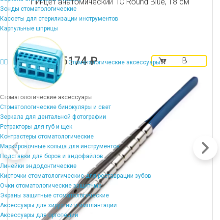
Пинцет анатомический TC Round Blue, 18 см
Зонды стоматологические
Кассеты для стерилизации инструментов
Карпульные шприцы
5174 ₽
В
Стоматологические аксессуары
корзину
Стоматологические аксессуары
Стоматологические бинокуляры и свет
Зеркала для дентальной фотографии
Ретракторы для губ и щек
Контрастеры стоматологические
Маркировочные кольца для инструментов
Подставки для боров и эндофайлов
Линейки эндодонтические
Кисточки стоматологические для реставрации зубов
Очки стоматологические защитные
Экраны защитные стоматологические
Аксессуары для хирургии и имплантации
Аксессуары для ортопедии