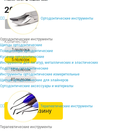
206 ₽
Ортодонтические инструменты
-
+
Ортодонтические инструменты
Количество
Щипцы ортодонтические
1 полоска
Позиционеры ортодонтические
Кусачки ортодонтические
5 полосок
Инструменты для лигатур, металлических и эластических
Подставки ортодонтические
10 полосок
Инструменты ортодонтические измерительные
40 полосок
Щипцы ортодонтические для элайнеров
Ортодонтические аксессуары и материалы
Терапевтические инструменты
В корзину
Терапевтические инструменты