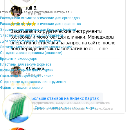
Стоматологические расходные материалы
Расходники стоматологические для ортопедов
Расходники стоматологические для терапевтов
Эластические цепочки для брекетов (чейны)
Эластические лигатуры для брекетов
Дуги ортодонтические для брекетов
Лигатуры металлические ортодонтические
Ортодонтические резинки (эластики)
Брекеты и аксессуары
Пластины для вакуумформера
Шовный материал для хирургии
Скальпели микрохирургические
Стерильные одноразовые инструменты
Файлы эндодонтические
Микрохирургические, хирургические, ортодонтические
Средства для ухода за полостью рта
инструменты Dentins.ru на карте Москвы — Яндекс.Карты