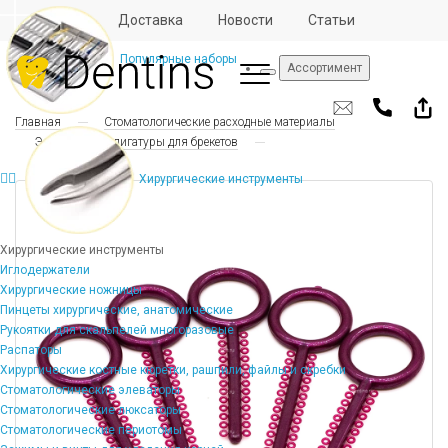
Отзывы
Доставка
Новости
Статьи
Популярные наборы
Ассортимент
Главная
Стоматологические расходные материалы
Эластические лигатуры для брекетов
Хирургические инструменты
Хирургические инструменты
Иглодержатели
Хирургические ножницы
Пинцеты хирургические, анатомические
Рукоятки для скальпелей многоразовые
Распаторы
Хирургические костные кюретки, рашпили, файлы и скребки
Стоматологические элеваторы
Стоматологические люксаторы
Стоматологические периотомы