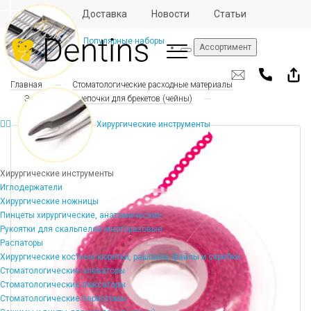
Отзывы
Доставка
Новости
Статьи
Популярные наборы
Ассортимент
Главная
Стоматологические расходные материалы
Эластические цепочки для брекетов (чейны)
Хирургические инструменты
Хирургические инструменты
Иглодержатели
Хирургические ножницы
Пинцеты хирургические, анатомические
Рукоятки для скальпелей многоразовые
Распаторы
Хирургические костные кюретки, рашпили, файлы и скребки
Стоматологические элеваторы
Стоматологические люксаторы
Стоматологические периотомы