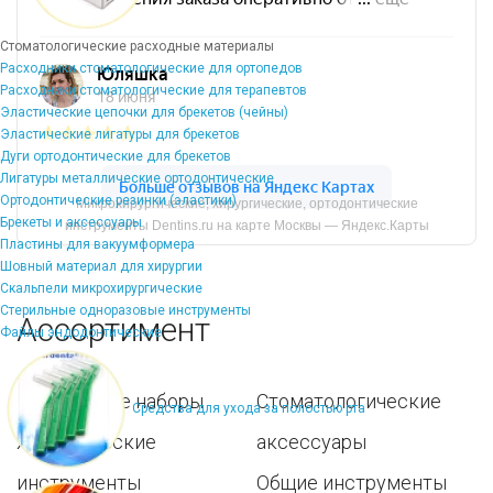
Стоматологические расходные материалы
Расходники стоматологические для ортопедов
Расходники стоматологические для терапевтов
Эластические цепочки для брекетов (чейны)
Эластические лигатуры для брекетов
Дуги ортодонтические для брекетов
Лигатуры металлические ортодонтические
Ортодонтические резинки (эластики)
Микрохирургические, хирургические, ортодонтические
Брекеты и аксессуары
инструменты Dentins.ru на карте Москвы — Яндекс.Карты
Пластины для вакуумформера
Шовный материал для хирургии
Скальпели микрохирургические
Стерильные одноразовые инструменты
Ассортимент
Файлы эндодонтические
Популярные наборы
Стоматологические
Средства для ухода за полостью рта
Хирургические
аксессуары
инструменты
Общие инструменты