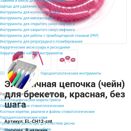
Зажимы и винты для удаления корней
Щипцы для удаления зубов
Инструменты для костной пластики
Инструменты для имплантации
Инструменты для открытого синус-лифтинга
Инструменты для закрытого синус-лифтинга
Инструменты для работы с тромбоцитарной плазмой (PRF)
Инструменты для ретроградного пломбирования
Хирургические аксессуары и расходники
Хирургические наборы инструментов
Пародонтологические инструменты
Эластичная цепочка (чейн)
для брекетов, красная, без
Пародонтологические инструменты
Зоноспецифические кюреты Грейси
шага
Скейлеры ручные стоматологические
Костные кюретки, рашпили и файлы стоматологические
Пародонтологические ножи
Артикул:
EL-CH12-cnt
Туннельные распаторы для пластики десны
Пародонтологические наборы
Наличие:
В наличии