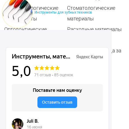
Пародонтологические
Стоматологические
Инструменты для зубных техников
инструменты
материалы
Ортодонтические
Расходные материалы
инструменты
для стоматологии
Терапевтические
Средства для ухода за
инструменты
полостью рта
Ортопедические
Зубным техникам
инструменты
Dentins.ru
Акции