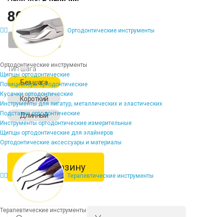
804 ₽
Ортодонтические инструменты
-
+
Ортодонтические инструменты
Тип шага
Щипцы ортодонтические
Без шага
Позиционеры ортодонтические
Кусачки ортодонтические
Короткий
Инструменты для лигатур, металлических и эластических
Подставки ортодонтические
Длинный
Инструменты ортодонтические измерительные
Щипцы ортодонтические для элайнеров
Ортодонтические аксессуары и материалы
В корзину
Терапевтические инструменты
Терапевтические инструменты