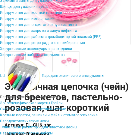
Зажимы и винты для удаления корней
Щипцы для удаления зубов
Инструменты для костной пластики
Инструменты для имплантации
Инструменты для открытого синус-лифтинга
Инструменты для закрытого синус-лифтинга
Инструменты для работы с тромбоцитарной плазмой (PRF)
Инструменты для ретроградного пломбирования
Хирургические аксессуары и расходники
Хирургические наборы инструментов
Пародонтологические инструменты
Эластичная цепочка (чейн)
для брекетов, пастельно-
Пародонтологические инструменты
Зоноспецифические кюреты Грейси
розовая, шаг короткий
Скейлеры ручные стоматологические
Костные кюретки, рашпили и файлы стоматологические
Пародонтологические ножи
Артикул:
EL-CH6-shr
Туннельные распаторы для пластики десны
Пародонтологические наборы
Наличие:
В наличии