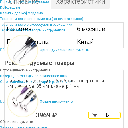
Описание
Характеристики
Гладилки стоматологические
Коффердам
Клампы для коффердама
Терапевтические инструменты (вспомогательное)
Терапевтические аксессуары и расходники
Гарантия:
6 месяцев
Терапевтические наборы инструментов
Производитель:
Китай
Ортопедические инструменты
Рекомендуемые товары
Ортопедические инструменты
Пакеры для укладки ретракционной нити
Титановая щетка для обработки поверхности
Ортопедические аксессуары и расходники
имплантатов, 35 мм, диаметр 1 мм
Общие инструменты
3969 ₽
В
корзину
Общие инструменты
Зеркала стоматологические