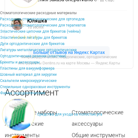
Стоматологические расходные материалы
Расходники стоматологические для ортопедов
Расходники стоматологические для терапевтов
Эластические цепочки для брекетов (чейны)
Эластические лигатуры для брекетов
Дуги ортодонтические для брекетов
Лигатуры металлические ортодонтические
Ортодонтические резинки (эластики)
Микрохирургические, хирургические, ортодонтические
Брекеты и аксессуары
инструменты Dentins.ru на карте Москвы — Яндекс.Карты
Пластины для вакуумформера
Шовный материал для хирургии
Скальпели микрохирургические
Стерильные одноразовые инструменты
Ассортимент
Файлы эндодонтические
Популярные наборы
Стоматологические
Средства для ухода за полостью рта
Хирургические
аксессуары
инструменты
Общие инструменты