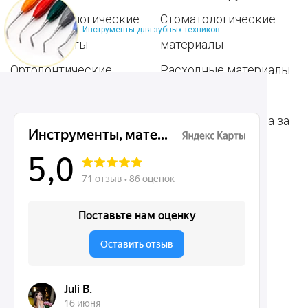
Пародонтологические
Стоматологические
Инструменты для зубных техников
инструменты
материалы
Ортодонтические
Расходные материалы
инструменты
для стоматологии
Терапевтические
Средства для ухода за
инструменты
полостью рта
Ортопедические
Зубным техникам
инструменты
Dentins.ru
Акции