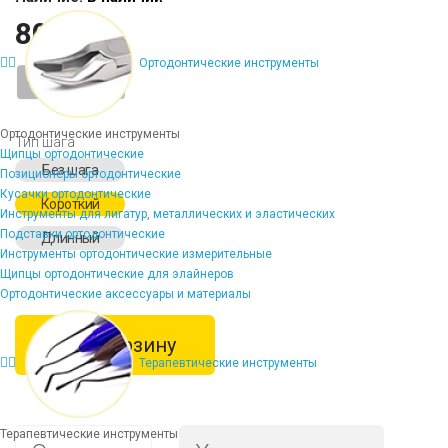
804 ₽
Ортодонтические инструменты
-
+
Ортодонтические инструменты
Тип шага
Щипцы ортодонтические
Без шага
Позиционеры ортодонтические
Кусачки ортодонтические
Короткий
Инструменты для лигатур, металлических и эластических
Подставки ортодонтические
Длинный
Инструменты ортодонтические измерительные
Щипцы ортодонтические для элайнеров
Ортодонтические аксессуары и материалы
В корзину
Терапевтические инструменты
Терапевтические инструменты