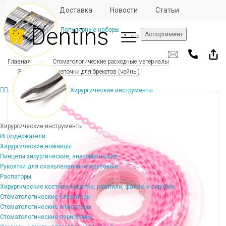
Отзывы
Доставка
Новости
Статьи
Популярные наборы
Ассортимент
Главная
Стоматологические расходные материалы
Эластические цепочки для брекетов (чейны)
Хирургические инструменты
Хирургические инструменты
Иглодержатели
Хирургические ножницы
Пинцеты хирургические, анатомические
Рукоятки для скальпелей многоразовые
Распаторы
Хирургические костные кюретки, рашпили, файлы и скребки
Стоматологические элеваторы
Стоматологические люксаторы
Стоматологические периотомы