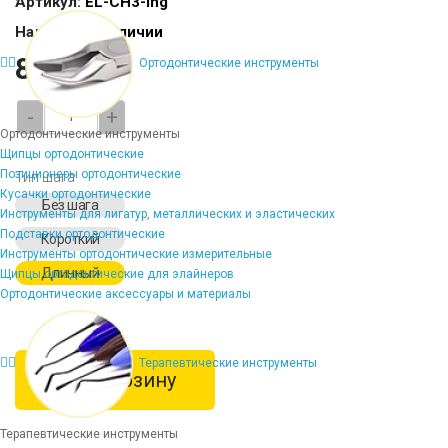
Артикул:
EL-CH3-lng
Наличие:
В наличии
804 ₽
Ортодонтические инструменты
-
+
Ортодонтические инструменты
Щипцы ортодонтические
Позиционеры ортодонтические
Тип шага
Кусачки ортодонтические
Без шага
Инструменты для лигатур, металлических и эластических
Подставки ортодонтические
Короткий
Инструменты ортодонтические измерительные
Длинный
Щипцы ортодонтические для элайнеров
Ортодонтические аксессуары и материалы
Терапевтические инструменты
В корзину
Терапевтические инструменты