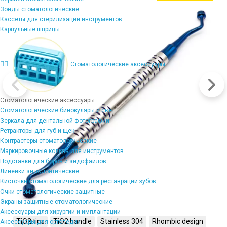
корзину
Зонды стоматологические
Кассеты для стерилизации инструментов
Карпульные шприцы
Стоматологические аксессуары
Стоматологические аксессуары
Стоматологические бинокуляры и свет
Зеркала для дентальной фотографии
Ретракторы для губ и щек
Контрастеры стоматологические
Маркировочные кольца для инструментов
Подставки для боров и эндофайлов
Линейки эндодонтические
Кисточки стоматологические для реставрации зубов
Очки стоматологические защитные
Экраны защитные стоматологические
Аксессуары для хирургии и имплантации
TiO2 tips
TiO2 handle
Stainless 304
Rhombic design
Аксессуары для ортопедии