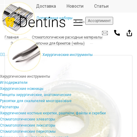
Отзывы
Доставка
Новости
Статьи
Популярные наборы
Ассортимент
Главная
Стоматологические расходные материалы
Эластические цепочки для брекетов (чейны)
Хирургические инструменты
Хирургические инструменты
Иглодержатели
Хирургические ножницы
Пинцеты хирургические, анатомические
Рукоятки для скальпелей многоразовые
Распаторы
Хирургические костные кюретки, рашпили, файлы и скребки
Стоматологические элеваторы
Стоматологические люксаторы
Стоматологические периотомы