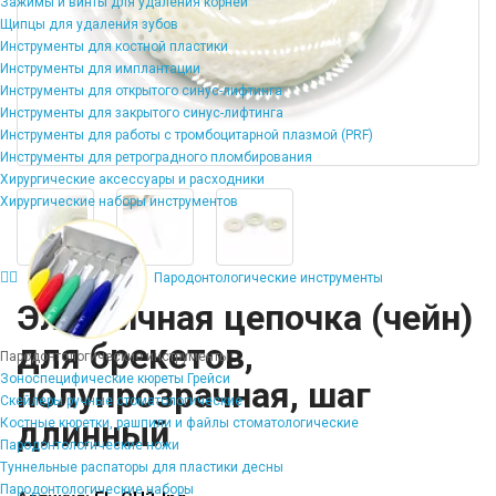
Зажимы и винты для удаления корней
Щипцы для удаления зубов
Инструменты для костной пластики
Инструменты для имплантации
Инструменты для открытого синус-лифтинга
Инструменты для закрытого синус-лифтинга
Инструменты для работы с тромбоцитарной плазмой (PRF)
Инструменты для ретроградного пломбирования
Хирургические аксессуары и расходники
Хирургические наборы инструментов
Пародонтологические инструменты
Эластичная цепочка (чейн)
для брекетов,
Пародонтологические инструменты
Зоноспецифические кюреты Грейси
полупрозрачная, шаг
Скейлеры ручные стоматологические
длинный
Костные кюретки, рашпили и файлы стоматологические
Пародонтологические ножи
Туннельные распаторы для пластики десны
Пародонтологические наборы