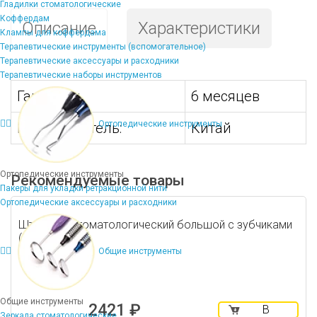
Гладилки стоматологические
Коффердам
Описание
Характеристики
Клампы для коффердама
Терапевтические инструменты (вспомогательное)
Терапевтические аксессуары и расходники
Терапевтические наборы инструментов
Гарантия:
6 месяцев
Ортопедические инструменты
Производитель:
Китай
Ортопедические инструменты
Рекомендуемые товары
Пакеры для укладки ретракционной нити
Ортопедические аксессуары и расходники
Штопфер стоматологический большой с зубчиками
(для ПРФ)
Общие инструменты
Общие инструменты
2421 ₽
В
Зеркала стоматологические