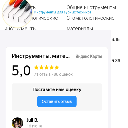
инструменты
Общие инструменты
Инструменты для зубных техников
Пародонтологические
Стоматологические
инструменты
материалы
Ортодонтические
Расходные материалы
инструменты
для стоматологии
Терапевтические
Средства для ухода за
инструменты
полостью рта
Ортопедические
Зубным техникам
инструменты
Dentins.ru