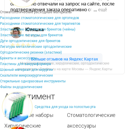
Стоматологические расходные материалы
Расходники стоматологические для ортопедов
Расходники стоматологические для терапевтов
Эластические цепочки для брекетов (чейны)
Эластические лигатуры для брекетов
Дуги ортодонтические для брекетов
Лигатуры металлические ортодонтические
Ортодонтические резинки (эластики)
Брекеты и аксессуары
Микрохирургические, хирургические, ортодонтические
Пластины для вакуумформера
инструменты Dentins.ru на карте Москвы — Яндекс.Карты
Шовный материал для хирургии
Скальпели микрохирургические
Стерильные одноразовые инструменты
Файлы эндодонтические
Ассортимент
Средства для ухода за полостью рта
Популярные наборы
Стоматологические
Хирургические
аксессуары