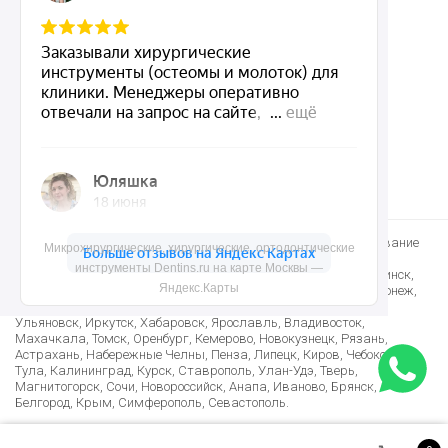
Контакты
8 (495) 150-55-92
mail@dentins.ru
Быстро доставим стоматологические инструменты и оборудование
Микрохирургические, хирургические, ортодонтические
по Москве, Санкт-Петербургу и в другие регионы: Краснодар,
инструменты Dentins.ru на карте Москвы —
Новосибирск, Екатеринбург, Нижний Новгород, Казань, Челябинск,
Яндекс.Карты
Омск, Самара, Ростов-на-Дону, Уфа, Красноярск, Пермь, Воронеж,
Волгоград, Саратов, Тюмень, Тольятти, Ижевск, Барнаул,
Ульяновск, Иркутск, Хабаровск, Ярославль, Владивосток,
Махачкала, Томск, Оренбург, Кемерово, Новокузнецк, Рязань,
Астрахань, Набережные Челны, Пенза, Липецк, Киров, Чебоксары,
Тула, Калининград, Курск, Ставрополь, Улан-Удэ, Тверь,
Магнитогорск, Сочи, Новороссийск, Анапа, Иваново, Брянск,
Белгород, Крым, Симферополь, Севастополь.
Лучшие условия доставки в Армению, Казахстан, Беларусь,
Узбекистан, Таджикистан, Азербайджан, Киргизию и многие другие