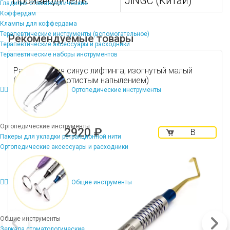
Производитель:
JiNGC (Китай)
Гладилки стоматологические
Коффердам
Клампы для коффердама
Терапевтические инструменты (вспомогательное)
Рекомендуемые товары
Терапевтические аксессуары и расходники
Терапевтические наборы инструментов
Распатор для синус лифтинга, изогнутый малый
(кюрета с золотистым напылением)
Ортопедические инструменты
Ортопедические инструменты
2920 ₽
В
Пакеры для укладки ретракционной нити
корзину
Ортопедические аксессуары и расходники
Общие инструменты
Общие инструменты
Зеркала стоматологические