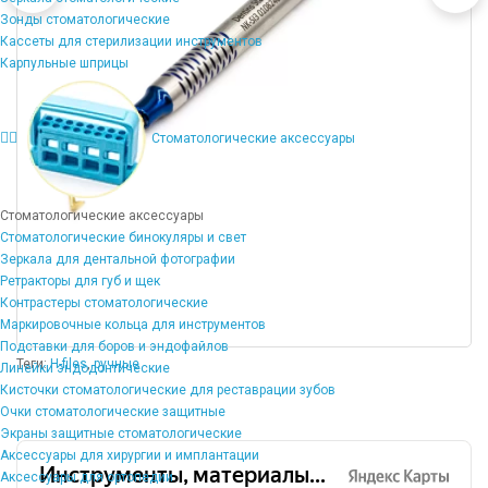
Зонды стоматологические
Кассеты для стерилизации инструментов
Карпульные шприцы
Стоматологические аксессуары
Стоматологические аксессуары
Стоматологические бинокуляры и свет
Зеркала для дентальной фотографии
Ретракторы для губ и щек
Контрастеры стоматологические
Маркировочные кольца для инструментов
Подставки для боров и эндофайлов
Теги:
H-files
,
ручные
Линейки эндодонтические
Кисточки стоматологические для реставрации зубов
Очки стоматологические защитные
Экраны защитные стоматологические
Аксессуары для хирургии и имплантации
Аксессуары для ортопедии