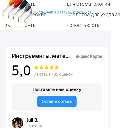
инструменты
для стоматологии
Инструменты для зубных техников
Терапевтические
Средства для ухода за
инструменты
полостью рта
Ортопедические
Зубным техникам
инструменты
Dentins.ru
Акции
О нас
Доставка и контакты
Политика конфиденциальности
Карта сайта