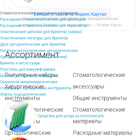
Стоматологические расходные материалы
Микрохирургические, хирургические, ортодонтические
Расходники стоматологические для ортопедов
инструменты Dentins.ru на карте Москвы — Яндекс.Карты
Расходники стоматологические для терапевтов
Эластические цепочки для брекетов (чейны)
Эластические лигатуры для брекетов
Дуги ортодонтические для брекетов
Лигатуры металлические ортодонтические
Ассортимент
Ортодонтические резинки (эластики)
Брекеты и аксессуары
Пластины для вакуумформера
Популярные наборы
Стоматологические
Шовный материал для хирургии
Скальпели микрохирургические
Хирургические
аксессуары
Стерильные одноразовые инструменты
Файлы эндодонтические
инструменты
Общие инструменты
Пародонтологические
Стоматологические
Средства для ухода за полостью рта
инструменты
материалы
Ортодонтические
Расходные материалы