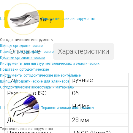
В корзину
Ортодонтические инструменты
Ортодонтические инструменты
Щипцы ортодонтические
Описание
Характеристики
Позиционеры ортодонтические
Кусачки ортодонтические
Инструменты для лигатур, металлических и эластических
Подставки ортодонтические
Инструменты ортодонтические измерительные
Тип:
ручные
Щипцы ортодонтические для элайнеров
Ортодонтические аксессуары и материалы
Размер по ISO:
06
Вид:
H-files
Терапевтические инструменты
Длина:
28 мм
Терапевтические инструменты