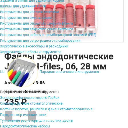
Зажимы и винты для удаления корней
Щипцы для удаления зубов
Инструменты для костной пластики
Инструменты для имплантации
Инструменты для открытого синус-лифтинга
Инструменты для закрытого синус-лифтинга
Инструменты для работы с тромбоцитарной плазмой (PRF)
Инструменты для ретроградного пломбирования
Хирургические аксессуары и расходники
Хирургические наборы инструментов
Файлы эндодонтические
JiNGC H-files, 06, 28 мм
Пародонтологические инструменты
Артикул:
FI-HF3-06
Наличие:
В наличии
Пародонтологические инструменты
Зоноспецифические кюреты Грейси
235 ₽
Скейлеры ручные стоматологические
Костные кюретки, рашпили и файлы стоматологические
-
+
Пародонтологические ножи
Туннельные распаторы для пластики десны
Пародонтологические наборы