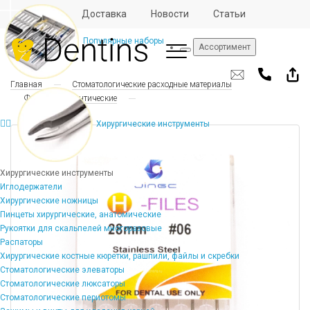
Отзывы
Доставка
Новости
Статьи
Популярные наборы
Ассортимент
Главная
Стоматологические расходные материалы
Файлы эндодонтические
Хирургические инструменты
Хирургические инструменты
Иглодержатели
Хирургические ножницы
Пинцеты хирургические, анатомические
Рукоятки для скальпелей многоразовые
Распаторы
Хирургические костные кюретки, рашпили, файлы и скребки
Стоматологические элеваторы
Стоматологические люксаторы
Стоматологические периотомы