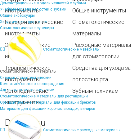
Демонстрационные модели челюстей с зубами
Учебные модели челюстей с зубами
инструменты
Общие инструменты
Общие аксессуары
Пародонтологические
Стоматологические
Хирургические тренажеры
Стоматологические сувениры
инструменты
материалы
Ортодонтические
Расходные материалы
Стоматологические материалы
инструменты
для стоматологии
Терапевтические
Средства для ухода за
Стоматологические материалы
Силикон стоматологический
инструменты
полостью рта
Композиты светового отверждения
Ортопедические
Зубным техникам
Адгезивы стоматологические
Стоматологические материалы для реставрации
инструменты
Ортодонтические материалы для фиксации брекетов
Материалы для фиксации коронок, вкладок, виниров
Dentins.ru
Стоматологические расходные материалы