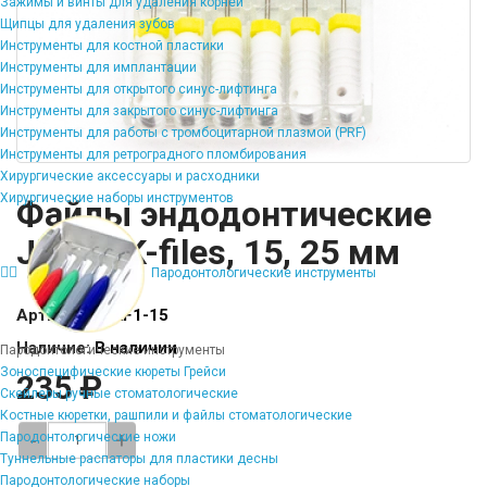
Зажимы и винты для удаления корней
Щипцы для удаления зубов
Инструменты для костной пластики
Инструменты для имплантации
Инструменты для открытого синус-лифтинга
Инструменты для закрытого синус-лифтинга
Инструменты для работы с тромбоцитарной плазмой (PRF)
Инструменты для ретроградного пломбирования
Хирургические аксессуары и расходники
Хирургические наборы инструментов
Файлы эндодонтические
JiNGC K-files, 15, 25 мм
Пародонтологические инструменты
Артикул:
FI-KF1-15
Наличие:
В наличии
Пародонтологические инструменты
Зоноспецифические кюреты Грейси
235 ₽
Скейлеры ручные стоматологические
Костные кюретки, рашпили и файлы стоматологические
-
+
Пародонтологические ножи
Туннельные распаторы для пластики десны
Пародонтологические наборы