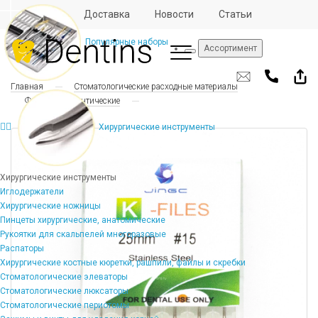
Отзывы
Доставка
Новости
Статьи
Популярные наборы
Ассортимент
Главная
Стоматологические расходные материалы
Файлы эндодонтические
Хирургические инструменты
Хирургические инструменты
Иглодержатели
Хирургические ножницы
Пинцеты хирургические, анатомические
Рукоятки для скальпелей многоразовые
Распаторы
Хирургические костные кюретки, рашпили, файлы и скребки
Стоматологические элеваторы
Стоматологические люксаторы
Стоматологические периотомы