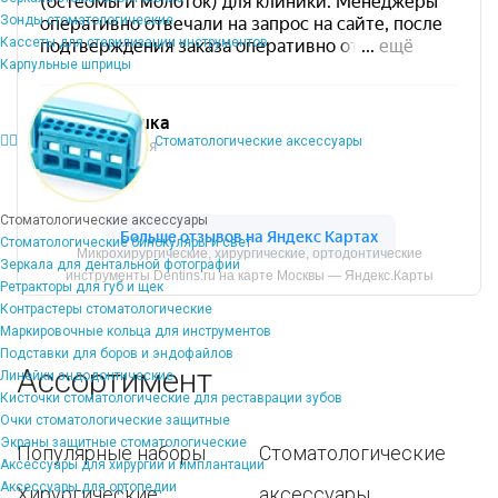
Зонды стоматологические
Кассеты для стерилизации инструментов
Карпульные шприцы
Стоматологические аксессуары
Стоматологические аксессуары
Стоматологические бинокуляры и свет
Микрохирургические, хирургические, ортодонтические
Зеркала для дентальной фотографии
инструменты Dentins.ru на карте Москвы — Яндекс.Карты
Ретракторы для губ и щек
Контрастеры стоматологические
Маркировочные кольца для инструментов
Подставки для боров и эндофайлов
Ассортимент
Линейки эндодонтические
Кисточки стоматологические для реставрации зубов
Очки стоматологические защитные
Экраны защитные стоматологические
Популярные наборы
Стоматологические
Аксессуары для хирургии и имплантации
Аксессуары для ортопедии
Хирургические
аксессуары