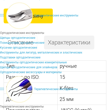
В корзину
Ортодонтические инструменты
Ортодонтические инструменты
Щипцы ортодонтические
Описание
Характеристики
Позиционеры ортодонтические
Кусачки ортодонтические
Инструменты для лигатур, металлических и эластических
Подставки ортодонтические
Инструменты ортодонтические измерительные
Тип:
ручные
Щипцы ортодонтические для элайнеров
Ортодонтические аксессуары и материалы
Размер по ISO:
15
Вид:
K-files
Терапевтические инструменты
Длина:
25 мм
Терапевтические инструменты