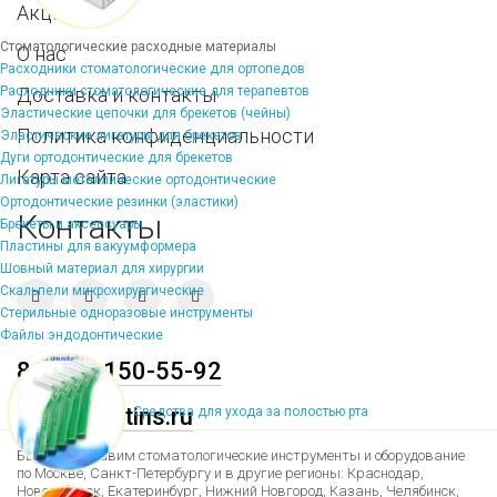
Акции
Стоматологические расходные материалы
О нас
Расходники стоматологические для ортопедов
Расходники стоматологические для терапевтов
Доставка и контакты
Эластические цепочки для брекетов (чейны)
Политика конфиденциальности
Эластические лигатуры для брекетов
Дуги ортодонтические для брекетов
Карта сайта
Лигатуры металлические ортодонтические
Ортодонтические резинки (эластики)
Контакты
Брекеты и аксессуары
Пластины для вакуумформера
Шовный материал для хирургии
Скальпели микрохирургические
Стерильные одноразовые инструменты
Файлы эндодонтические
8 (495) 150-55-92
mail@dentins.ru
Средства для ухода за полостью рта
Быстро доставим стоматологические инструменты и оборудование
по Москве, Санкт-Петербургу и в другие регионы: Краснодар,
Новосибирск, Екатеринбург, Нижний Новгород, Казань, Челябинск,