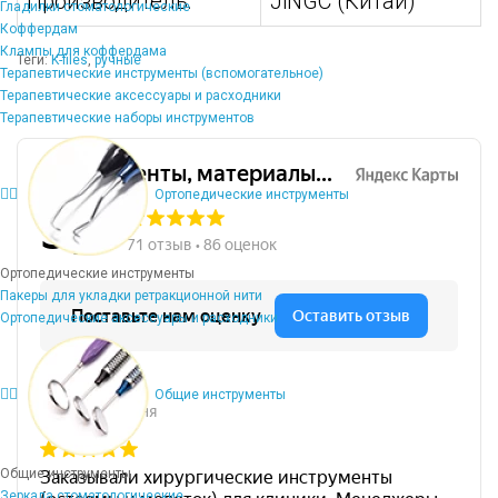
Производитель:
JiNGC (Китай)
Гладилки стоматологические
Коффердам
Клампы для коффердама
Теги:
K-files
,
ручные
Терапевтические инструменты (вспомогательное)
Терапевтические аксессуары и расходники
Терапевтические наборы инструментов
Ортопедические инструменты
Ортопедические инструменты
Пакеры для укладки ретракционной нити
Ортопедические аксессуары и расходники
Общие инструменты
Общие инструменты
Зеркала стоматологические