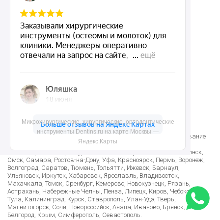
Карта сайта
Контакты
8 (495) 150-55-92
mail@dentins.ru
Микрохирургические, хирургические, ортодонтические
инструменты Dentins.ru на карте Москвы —
Быстро доставим стоматологические инструменты и оборудование
Яндекс.Карты
по Москве, Санкт-Петербургу и в другие регионы: Краснодар,
Новосибирск, Екатеринбург, Нижний Новгород, Казань, Челябинск,
Омск, Самара, Ростов-на-Дону, Уфа, Красноярск, Пермь, Воронеж,
Волгоград, Саратов, Тюмень, Тольятти, Ижевск, Барнаул,
Ульяновск, Иркутск, Хабаровск, Ярославль, Владивосток,
Махачкала, Томск, Оренбург, Кемерово, Новокузнецк, Рязань,
Астрахань, Набережные Челны, Пенза, Липецк, Киров, Чебоксары,
Тула, Калининград, Курск, Ставрополь, Улан-Удэ, Тверь,
Магнитогорск, Сочи, Новороссийск, Анапа, Иваново, Брянск,
Белгород, Крым, Симферополь, Севастополь.