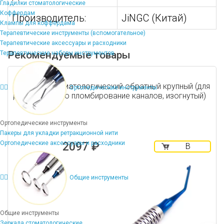
Гладилки стоматологические
Коффердам
Производитель:
JiNGC (Китай)
Клампы для коффердама
Терапевтические инструменты (вспомогательное)
Терапевтические аксессуары и расходники
Рекомендуемые товары
Терапевтические наборы инструментов
Штопфер стоматологический обратный крупный (для
Ортопедические инструменты
ретроградного пломбирование каналов, изогнутый)
Ортопедические инструменты
Пакеры для укладки ретракционной нити
Ортопедические аксессуары и расходники
2097 ₽
В
корзину
Общие инструменты
Общие инструменты
Зеркала стоматологические