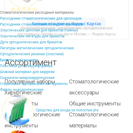
Стоматологические расходные материалы
Расходники стоматологические для ортопедов
Расходники стоматологические для терапевтов
Микрохирургические, хирургические, ортодонтические
Эластические цепочки для брекетов (чейны)
инструменты Dentins.ru на карте Москвы — Яндекс.Карты
Эластические лигатуры для брекетов
Дуги ортодонтические для брекетов
Лигатуры металлические ортодонтические
Ортодонтические резинки (эластики)
Ассортимент
Брекеты и аксессуары
Пластины для вакуумформера
Шовный материал для хирургии
Скальпели микрохирургические
Популярные наборы
Стоматологические
Стерильные одноразовые инструменты
Файлы эндодонтические
Хирургические
аксессуары
инструменты
Общие инструменты
Средства для ухода за полостью рта
Пародонтологические
Стоматологические
инструменты
материалы