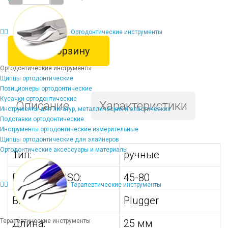
Ортодонтические инструменты
В корзину
Ортодонтические инструменты
Щипцы ортодонтические
Позиционеры ортодонтические
Кусачки ортодонтические
Описание
Характеристики
Инструменты для лигатур, металлических и эластических
Подставки ортодонтические
Инструменты ортодонтические измерительные
Щипцы ортодонтические для элайнеров
Ортодонтические аксессуары и материалы
Тип:
ручные
Размер по ISO:
45-80
Терапевтические инструменты
Вид:
Plugger
Терапевтические инструменты
Длина:
25 мм