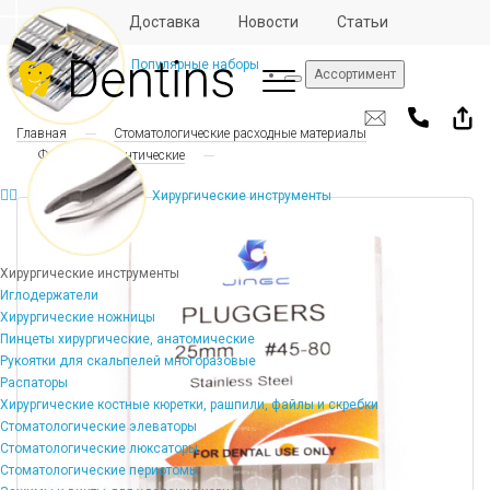
Отзывы
Доставка
Новости
Статьи
Популярные наборы
Ассортимент
Главная
Стоматологические расходные материалы
Файлы эндодонтические
Хирургические инструменты
Хирургические инструменты
Иглодержатели
Хирургические ножницы
Пинцеты хирургические, анатомические
Рукоятки для скальпелей многоразовые
Распаторы
Хирургические костные кюретки, рашпили, файлы и скребки
Стоматологические элеваторы
Стоматологические люксаторы
Стоматологические периотомы