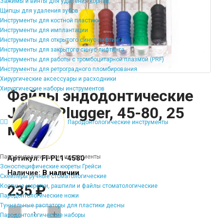
Зажимы и винты для удаления корней
Щипцы для удаления зубов
Инструменты для костной пластики
Инструменты для имплантации
Инструменты для открытого синус-лифтинга
Инструменты для закрытого синус-лифтинга
Инструменты для работы с тромбоцитарной плазмой (PRF)
Инструменты для ретроградного пломбирования
Хирургические аксессуары и расходники
Хирургические наборы инструментов
Файлы эндодонтические
JiNGC Plugger, 45-80, 25
Пародонтологические инструменты
мм
Пародонтологические инструменты
Артикул:
FI-PL1-4580
Зоноспецифические кюреты Грейси
Наличие:
В наличии
Скейлеры ручные стоматологические
235 ₽
Костные кюретки, рашпили и файлы стоматологические
Пародонтологические ножи
Туннельные распаторы для пластики десны
-
+
Пародонтологические наборы