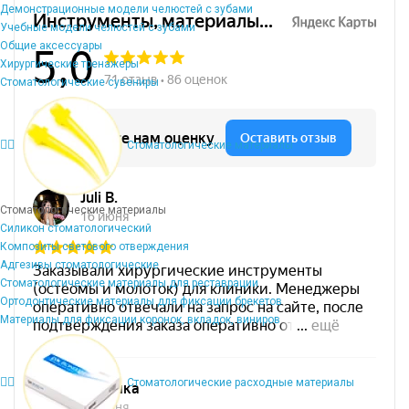
Демонстрационные модели челюстей с зубами
Учебные модели челюстей с зубами
Общие аксессуары
Хирургические тренажеры
Стоматологические сувениры
Стоматологические материалы
Стоматологические материалы
Силикон стоматологический
Композиты светового отверждения
Адгезивы стоматологические
Стоматологические материалы для реставрации
Ортодонтические материалы для фиксации брекетов
Материалы для фиксации коронок, вкладок, виниров
Стоматологические расходные материалы