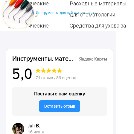
Ортодонтические
Расходные материалы
Инструменты для зубных техников
инструменты
для стоматологии
Терапевтические
Средства для ухода за
инструменты
полостью рта
Ортопедические
Зубным техникам
инструменты
Dentins.ru
Акции
О нас
Доставка и контакты
Политика конфиденциальности