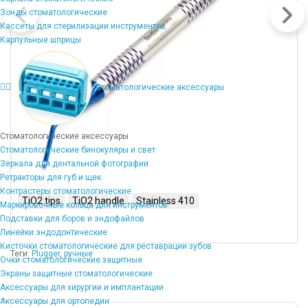
Зонды стоматологические
Кассеты для стерилизации инструментов
Карпульные шприцы
Стоматологические аксессуары
Стоматологические аксессуары
Стоматологические бинокуляры и свет
Зеркала для дентальной фотографии
Ретракторы для губ и щек
Контрастеры стоматологические
TiO2 tips
TiO2 handle
Stainless 410
Маркировочные кольца для инструментов
Подставки для боров и эндофайлов
Линейки эндодонтические
Кисточки стоматологические для реставрации зубов
Теги:
Plugger
,
ручные
Очки стоматологические защитные
Экраны защитные стоматологические
Аксессуары для хирургии и имплантации
Аксессуары для ортопедии