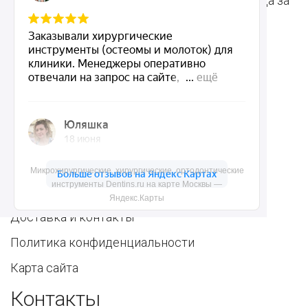
Терапевтические
Средства для ухода за
инструменты
полостью рта
Ортопедические
Зубным техникам
инструменты
Dentins.ru
Акции
Микрохирургические, хирургические, ортодонтические
инструменты Dentins.ru на карте Москвы —
О нас
Яндекс.Карты
Доставка и контакты
Политика конфиденциальности
Карта сайта
Контакты