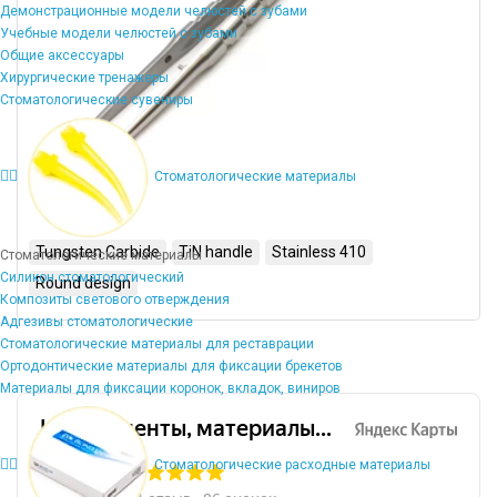
Демонстрационные модели челюстей с зубами
Учебные модели челюстей с зубами
Общие аксессуары
Хирургические тренажеры
Стоматологические сувениры
Стоматологические материалы
Tungsten Carbide
TiN handle
Stainless 410
Стоматологические материалы
Силикон стоматологический
Round design
Композиты светового отверждения
Адгезивы стоматологические
Стоматологические материалы для реставрации
Ортодонтические материалы для фиксации брекетов
Материалы для фиксации коронок, вкладок, виниров
Стоматологические расходные материалы