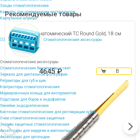
Зонды стоматологические
Кассеты для стерилизации инструментов
Рекомендуемые товары
Карпульные шприцы
Пинцет анатомический TC Round Gold, 18 см
Стоматологические аксессуары
Стоматологические аксессуары
Стоматологические бинокуляры и свет
4645 ₽
В
Зеркала для дентальной фотографии
корзину
Ретракторы для губ и щек
Контрастеры стоматологические
Маркировочные кольца для инструментов
Подставки для боров и эндофайлов
Линейки эндодонтические
Кисточки стоматологические для реставрации зубов
Очки стоматологические защитные
Экраны защитные стоматологические
Аксессуары для хирургии и имплантации
Аксессуары для ортопедии