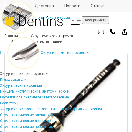
Отзывы
Доставка
Новости
Статьи
Популярные наборы
Ассортимент
Главная
Хирургические инструменты
Инструменты для имплантации
Хирургические инструменты
Хирургические инструменты
Иглодержатели
Хирургические ножницы
Пинцеты хирургические, анатомические
Рукоятки для скальпелей многоразовые
Распаторы
Хирургические костные кюретки, рашпили, файлы и скребки
Стоматологические элеваторы
Стоматологические люксаторы
Стоматологические периотомы