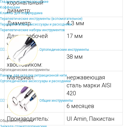
корональный
Гладилки стоматологические
Коффердам
диаметр:
Клампы для коффердама
Терапевтические инструменты (вспомогательное)
Диаметр:
4.3 мм
Терапевтические аксессуары и расходники
Терапевтические наборы инструментов
Длина рабочей
17 мм
части:
Ортопедические инструменты
Длина с
38 мм
хвостовиком:
Ортопедические инструменты
Пакеры для укладки ретракционной нити
Материал:
нержавеющая
Ортопедические аксессуары и расходники
сталь марки AISI
420
Общие инструменты
Гарантия:
6 месяцев
Производитель:
Ul Amin, Пакистан
Общие инструменты
Зеркала стоматологические