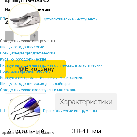
Артикул:
IM-OS4-43
Наличие:
В наличии
2156 ₽
Ортодонтические инструменты
-
+
Ортодонтические инструменты
Щипцы ортодонтические
Позиционеры ортодонтические
Кусачки ортодонтические
Инструменты для лигатур, металлических и эластических
В корзину
Подставки ортодонтические
Инструменты ортодонтические измерительные
Щипцы ортодонтические для элайнеров
Ортодонтические аксессуары и материалы
Описание
Характеристики
Терапевтические инструменты
Апикальный-
3.8-4.8 мм
Терапевтические инструменты