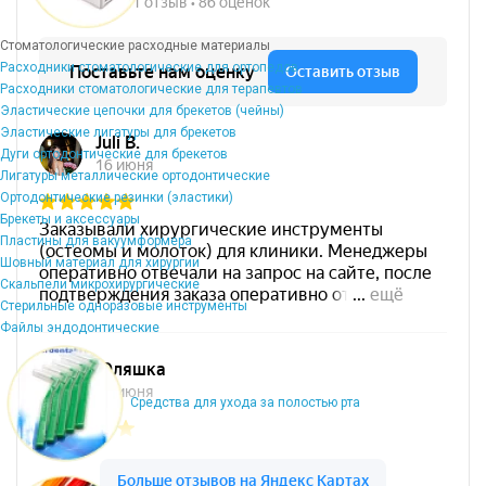
Стоматологические расходные материалы
Расходники стоматологические для ортопедов
Расходники стоматологические для терапевтов
Эластические цепочки для брекетов (чейны)
Эластические лигатуры для брекетов
Дуги ортодонтические для брекетов
Лигатуры металлические ортодонтические
Ортодонтические резинки (эластики)
Брекеты и аксессуары
Пластины для вакуумформера
Шовный материал для хирургии
Скальпели микрохирургические
Стерильные одноразовые инструменты
Файлы эндодонтические
Средства для ухода за полостью рта