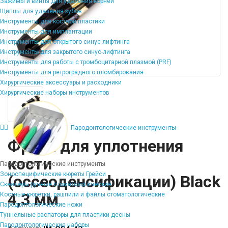
Зажимы и винты для удаления корней
Щипцы для удаления зубов
Инструменты для костной пластики
Инструменты для имплантации
Инструменты для открытого синус-лифтинга
Инструменты для закрытого синус-лифтинга
Инструменты для работы с тромбоцитарной плазмой (PRF)
Инструменты для ретроградного пломбирования
Хирургические аксессуары и расходники
Хирургические наборы инструментов
Пародонтологические инструменты
Фреза для уплотнения
кости
Пародонтологические инструменты
Зоноспецифические кюреты Грейси
(оссеоденсификации) Black
Скейлеры ручные стоматологические
4,3 мм
Костные кюретки, рашпили и файлы стоматологические
Пародонтологические ножи
Туннельные распаторы для пластики десны
Пародонтологические наборы