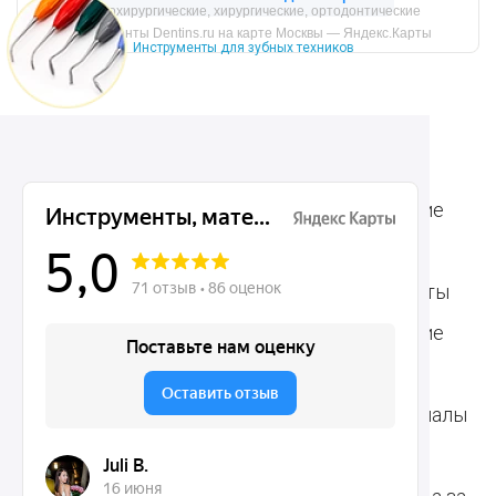
Микрохирургические, хирургические, ортодонтические
инструменты Dentins.ru на карте Москвы — Яндекс.Карты
Инструменты для зубных техников
Ассортимент
Популярные наборы
Стоматологические
Хирургические
аксессуары
инструменты
Общие инструменты
Пародонтологические
Стоматологические
инструменты
материалы
Ортодонтические
Расходные материалы
инструменты
для стоматологии