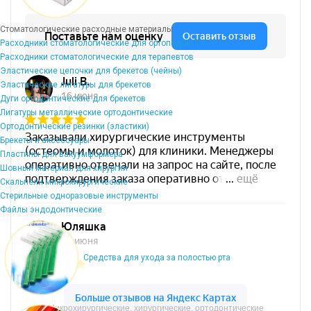
Стоматологические расходные материалы
Расходники стоматологические для ортопедов
Расходники стоматологические для терапевтов
Эластические цепочки для брекетов (чейны)
Эластические лигатуры для брекетов
Дуги ортодонтические для брекетов
Лигатуры металлические ортодонтические
Ортодонтические резинки (эластики)
Брекеты и аксессуары
Пластины для вакуумформера
Шовный материал для хирургии
Скальпели микрохирургические
Стерильные одноразовые инструменты
Файлы эндодонтические
Средства для ухода за полостью рта
Микрохирургические, хирургические, ортодонтические