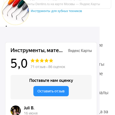
инструменты Dentins.ru на карте Москвы — Яндекс.Карты
Инструменты для зубных техников
Ассортимент
Популярные наборы
Стоматологические
Хирургические
аксессуары
инструменты
Общие инструменты
Пародонтологические
Стоматологические
инструменты
материалы
Ортодонтические
Расходные материалы
инструменты
для стоматологии
Терапевтические
Средства для ухода за