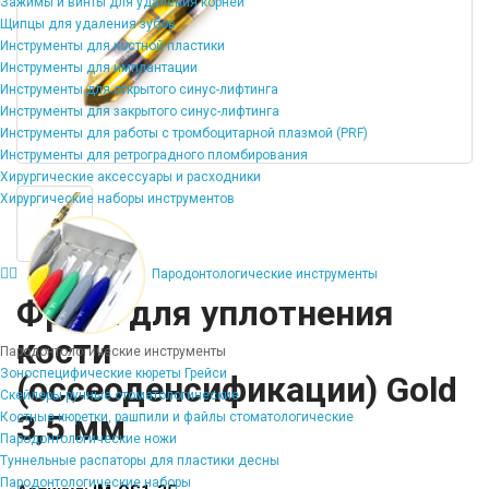
Зажимы и винты для удаления корней
Щипцы для удаления зубов
Инструменты для костной пластики
Инструменты для имплантации
Инструменты для открытого синус-лифтинга
Инструменты для закрытого синус-лифтинга
Инструменты для работы с тромбоцитарной плазмой (PRF)
Инструменты для ретроградного пломбирования
Хирургические аксессуары и расходники
Хирургические наборы инструментов
Пародонтологические инструменты
Фреза для уплотнения
кости
Пародонтологические инструменты
Зоноспецифические кюреты Грейси
(оссеоденсификации) Gold
Скейлеры ручные стоматологические
3,5 мм
Костные кюретки, рашпили и файлы стоматологические
Пародонтологические ножи
Туннельные распаторы для пластики десны
Пародонтологические наборы