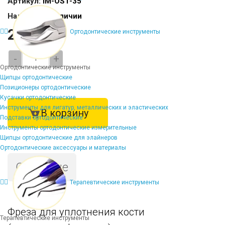
Артикул:
IM-OS1-35
Наличие:
В наличии
2156 ₽
Ортодонтические инструменты
-
+
Ортодонтические инструменты
Щипцы ортодонтические
Позиционеры ортодонтические
Кусачки ортодонтические
Инструменты для лигатур, металлических и эластических
В корзину
Подставки ортодонтические
Инструменты ортодонтические измерительные
Щипцы ортодонтические для элайнеров
Ортодонтические аксессуары и материалы
Описание
Терапевтические инструменты
Фреза для уплотнения кости
Терапевтические инструменты