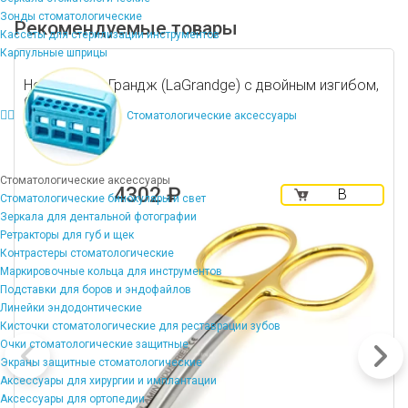
Зонды стоматологические
Рекомендуемые товары
Кассеты для стерилизации инструментов
Карпульные шприцы
Ножницы ЛаГрандж (LaGrandge) с двойным изгибом,
Gold, 13 см
Стоматологические аксессуары
Стоматологические аксессуары
4302 ₽
В
Стоматологические бинокуляры и свет
корзину
Зеркала для дентальной фотографии
Ретракторы для губ и щек
Контрастеры стоматологические
Маркировочные кольца для инструментов
Подставки для боров и эндофайлов
Линейки эндодонтические
Кисточки стоматологические для реставрации зубов
Очки стоматологические защитные
Экраны защитные стоматологические
Аксессуары для хирургии и имплантации
Аксессуары для ортопедии