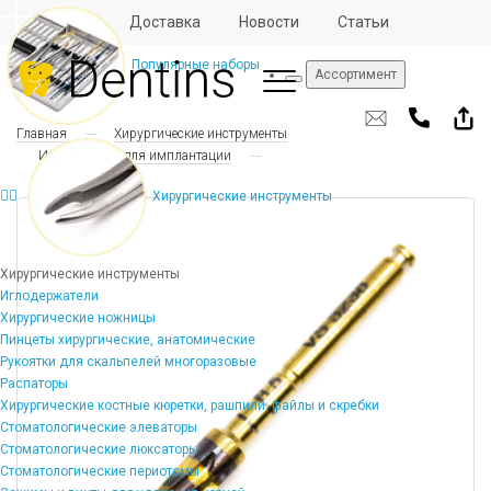
Отзывы
Доставка
Новости
Статьи
Популярные наборы
Ассортимент
Главная
Хирургические инструменты
Инструменты для имплантации
Хирургические инструменты
Хирургические инструменты
Иглодержатели
Хирургические ножницы
Пинцеты хирургические, анатомические
Рукоятки для скальпелей многоразовые
Распаторы
Хирургические костные кюретки, рашпили, файлы и скребки
Стоматологические элеваторы
Стоматологические люксаторы
Стоматологические периотомы