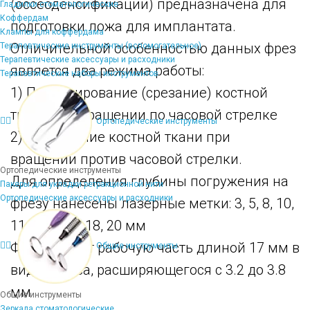
(оссеоденсификации) предназначена для
Гладилки стоматологические
Коффердам
подготовки ложа для имплантата.
Клампы для коффердама
Отличительной особенностью данных фрез
Терапевтические инструменты (вспомогательное)
Терапевтические аксессуары и расходники
является два режима работы:
Терапевтические наборы инструментов
1) Препарирование (срезание) костной
ткани при вращении по часовой стрелке
Ортопедические инструменты
2) Уплотнение костной ткани при
вращении против часовой стрелки.
Ортопедические инструменты
Для определения глубины погружения на
Пакеры для укладки ретракционной нити
Ортопедические аксессуары и расходники
фрезу нанесены лазерные метки: 3, 5, 8, 10,
11,5, 13, 15, 18, 20 мм
Фреза имеет рабочую часть длиной 17 мм в
Общие инструменты
виде конуса, расширяющегося с 3.2 до 3.8
мм
Общие инструменты
Зеркала стоматологические