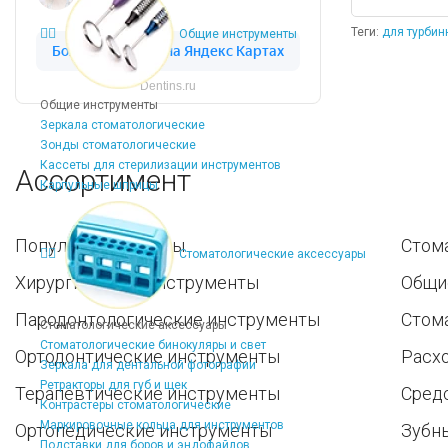
Теги:
для турбин
Общие инструменты
Dentins.ru
Общие инструменты
Зеркала стоматологические
Зонды стоматологические
Кассеты для стерилизации инструментов
Ассортимент
Карпульные шприцы
Популярные наборы
Стом
Стоматологические аксессуары
Хирургические инструменты
Общи
Пародонтологические инструменты
Стом
Стоматологические аксессуары
Стоматологические бинокуляры и свет
Ортодонтические инструменты
Расх
Зеркала для дентальной фотографии
Ретракторы для губ и щек
Терапевтические инструменты
Средс
Контрастеры стоматологические
Маркировочные кольца для инструментов
Ортопедические инструменты
Зубн
Подставки для боров и эндофайлов