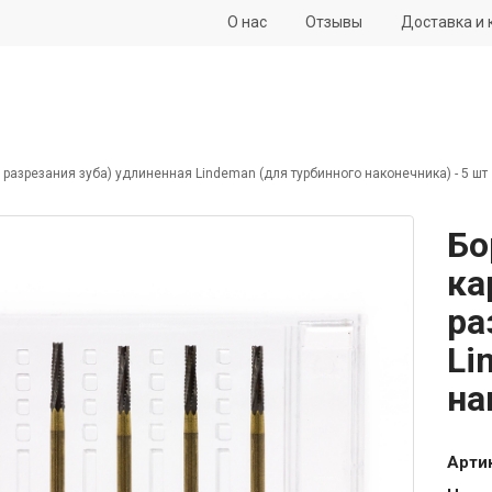
О нас
Отзывы
Доставка и 
разрезания зуба) удлиненная Lindeman (для турбинного наконечника) - 5 шт
Бо
ка
ра
Li
на
Арти