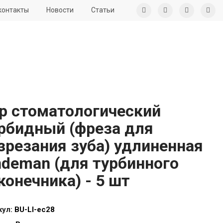
контакты
Новости
Статьи
р стоматологический
рбидный (фреза для
зрезания зуба) удлиненная
ndeman (для турбинного
конечника) - 5 шт
кул:
BU-LI-ec28