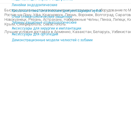
Линейки эндодонтические
Быстро доставим стоматологические инструменты и оборудование по Мо
Кисточки стоматологические для реставрации зубов
Ростов-на-Дону, Уфа, Красноярск, Пермь, Воронеж, Волгоград, Саратов
Очки стоматологические защитные
Новокузнецк, Рязань, Астрахань, Набережные Челны, Пенза, Липецк, Кир
Экраны защитные стоматологические
Крым, Симферополь, Севастополь.
Аксессуары для хирургии и имплантации
Лучшие условия доставки в Армению, Казахстан, Беларусь, Узбекиста
Аксессуары для ортопедии
Демонстрационные модели челюстей с зубами
Учебные модели челюстей с зубами
Общие аксессуары
Хирургические тренажеры
Стоматологические сувениры
Стоматологические материалы
Стоматологические материалы
Силикон стоматологический
Композиты светового отверждения
Адгезивы стоматологические
Стоматологические материалы для реставрации