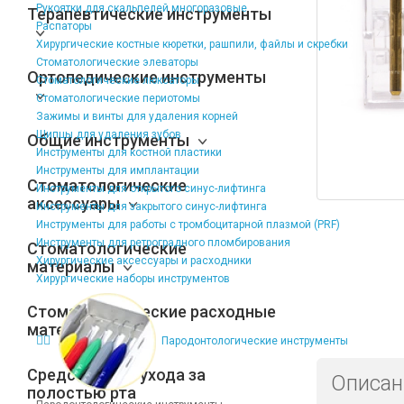
Рукоятки для скальпелей многоразовые
Терапевтические инструменты
Распаторы
Хирургические костные кюретки, рашпили, файлы и скребки
Стоматологические элеваторы
Ортопедические инструменты
Стоматологические люксаторы
Стоматологические периотомы
Зажимы и винты для удаления корней
Щипцы для удаления зубов
Общие инструменты
Инструменты для костной пластики
Инструменты для имплантации
Стоматологические
Инструменты для открытого синус-лифтинга
аксессуары
Инструменты для закрытого синус-лифтинга
Инструменты для работы с тромбоцитарной плазмой (PRF)
Инструменты для ретроградного пломбирования
Стоматологические
Хирургические аксессуары и расходники
материалы
Хирургические наборы инструментов
Стоматологические расходные
материалы
Пародонтологические инструменты
Средства для ухода за
Описан
полостью рта