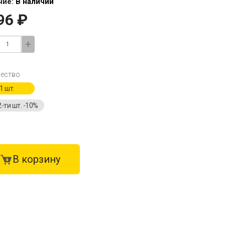
чие:
В наличии
96 ₽
+
ество
1 шт.
2-ти шт. -10%
В корзину