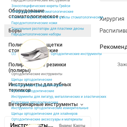
Пародонтологические инструменты
Зоноспецифические кюреты Грейси
Оборудование
Скейлеры ручные стоматологические
стоматологическое
Костные кюретки, рашпили и файлы стоматологические
Хирургия
Пародонтологические ножи
Туннельные распаторы для пластики десны
Распилива
Боры
Пародонтологические наборы
Полировочные щетки
Рекомен
стоматологические
Ортодонтические инструменты
Полировочные резинки
Зажи
(полиры)
Ортодонтические инструменты
Щипцы ортодонтические
Инструменты для зубных
Позиционеры ортодонтические
техников
Кусачки ортодонтические
Инструменты для лигатур, металлических и эластических
Подставки ортодонтические
Ветеринарные инструменты
Инструменты ортодонтические измерительные
Щипцы ортодонтические для элайнеров
Ортодонтические аксессуары и материалы