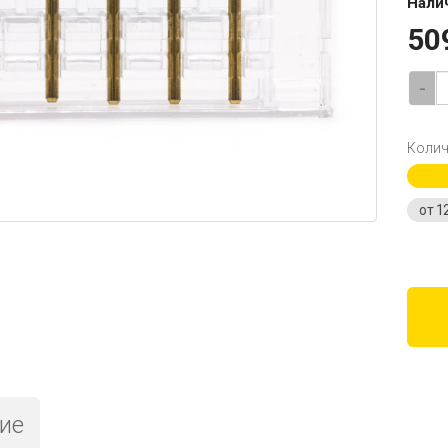
Нали
50
-
Колич
от 1
ие