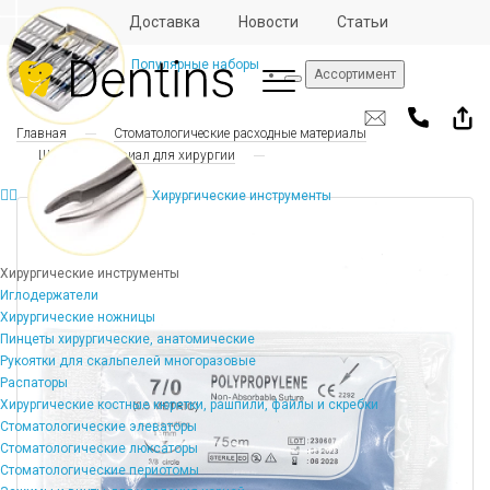
Отзывы
Доставка
Новости
Статьи
Популярные наборы
Ассортимент
Главная
Стоматологические расходные материалы
Шовный материал для хирургии
Хирургические инструменты
Хирургические инструменты
Иглодержатели
Хирургические ножницы
Пинцеты хирургические, анатомические
Рукоятки для скальпелей многоразовые
Распаторы
Хирургические костные кюретки, рашпили, файлы и скребки
Стоматологические элеваторы
Стоматологические люксаторы
Стоматологические периотомы