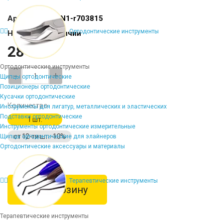
Артикул:
SU-PN1-r703815
Ортодонтические инструменты
Наличие:
В наличии
284 ₽
Ортодонтические инструменты
-
+
Щипцы ортодонтические
Позиционеры ортодонтические
Кусачки ортодонтические
Количество
Инструменты для лигатур, металлических и эластических
Подставки ортодонтические
1 шт.
Инструменты ортодонтические измерительные
от 12-ти шт. -10%
Щипцы ортодонтические для элайнеров
Ортодонтические аксессуары и материалы
Терапевтические инструменты
В корзину
Терапевтические инструменты