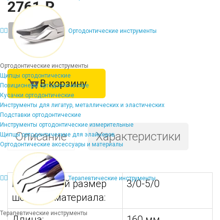
2761 ₽
-
+
Ортодонтические инструменты
Ортодонтические инструменты
Щипцы ортодонтические
В корзину
Позиционеры ортодонтические
Кусачки ортодонтические
Инструменты для лигатур, металлических и эластических
Подставки ортодонтические
Инструменты ортодонтические измерительные
Описание
Характеристики
Щипцы ортодонтические для элайнеров
Ортодонтические аксессуары и материалы
Терапевтические инструменты
Подходящий размер
3/0-5/0
шовного материала:
Терапевтические инструменты
Длина:
160 мм