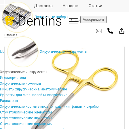
Отзывы
Доставка
Новости
Статьи
Популярные наборы
Ассортимент
Главная
Хирургические инструменты
Хирургические инструменты
Иглодержатели
Хирургические ножницы
Пинцеты хирургические, анатомические
Рукоятки для скальпелей многоразовые
Распаторы
Хирургические костные кюретки, рашпили, файлы и скребки
Стоматологические элеваторы
Стоматологические люксаторы
Стоматологические периотомы