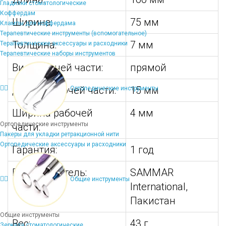
Гладилки стоматологические
Коффердам
Ширина:
75 мм
Клампы для коффердама
Терапевтические инструменты (вспомогательное)
Толщина:
7 мм
Терапевтические аксессуары и расходники
Терапевтические наборы инструментов
Вид рабочей части:
прямой
Длина рабочей части:
15 мм
Ортопедические инструменты
Ширина рабочей
4 мм
Ортопедические инструменты
части:
Пакеры для укладки ретракционной нити
Ортопедические аксессуары и расходники
Гарантия:
1 год
Производитель:
SAMMAR
Общие инструменты
International,
Пакистан
Общие инструменты
Вес:
43 г
Зеркала стоматологические