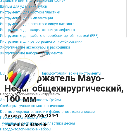
Зажимы и винты для удаления корней
Щипцы для удаления зубов
Инструменты для костной пластики
Инструменты для имплантации
Инструменты для открытого синус-лифтинга
Инструменты для закрытого синус-лифтинга
Инструменты для работы с тромбоцитарной плазмой (PRF)
Инструменты для ретроградного пломбирования
Хирургические аксессуары и расходники
Хирургические наборы инструментов
Пародонтологические инструменты
Иглодержатель Mayo-
Hegar общехирургический,
Пародонтологические инструменты
160 мм
Зоноспецифические кюреты Грейси
Скейлеры ручные стоматологические
Костные кюретки, рашпили и файлы стоматологические
Артикул:
SAM-786-124-1
Пародонтологические ножи
Туннельные распаторы для пластики десны
Наличие:
В наличии
Пародонтологические наборы