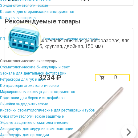
Зонды стоматологические
Кассеты для стерилизации инструментов
Карпульные шприцы
Рекомендуемые товары
Стоматологические аксессуары
Рукоятка для скальпеля обычная (многоразовая, для
лезвий №10-15, круглая, двойная, 150 мм)
Стоматологические аксессуары
Стоматологические бинокуляры и свет
Зеркала для дентальной фотографии
3234 ₽
В
Ретракторы для губ и щек
корзину
Контрастеры стоматологические
Маркировочные кольца для инструментов
Подставки для боров и эндофайлов
Линейки эндодонтические
Кисточки стоматологические для реставрации зубов
Очки стоматологические защитные
Экраны защитные стоматологические
Аксессуары для хирургии и имплантации
Аксессуары для ортопедии