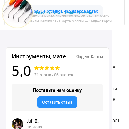
Инструменты для зубных техников
Микрохирургические, хирургические, ортодонтические
инструменты Dentins.ru на карте Москвы — Яндекс.Карты
Ассортимент
Популярные наборы
Стоматологические
Хирургические
аксессуары
инструменты
Общие инструменты
Пародонтологические
Стоматологические
инструменты
материалы
Ортодонтические
Расходные материалы