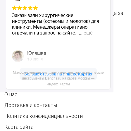
инструменты
для стоматологии
Терапевтические
Средства для ухода за
инструменты
полостью рта
Ортопедические
Зубным техникам
инструменты
Dentins.ru
Микрохирургические, хирургические, ортодонтические
инструменты Dentins.ru на карте Москвы —
Акции
Яндекс.Карты
О нас
Доставка и контакты
Политика конфиденциальности
Карта сайта