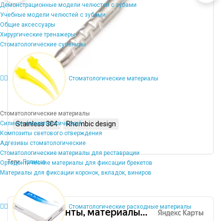
Демонстрационные модели челюстей с зубами
Учебные модели челюстей с зубами
Общие аксессуары
Хирургические тренажеры
Стоматологические сувениры
Стоматологические материалы
Стоматологические материалы
Силикон стоматологический
Stainless 304
Rhombic design
Композиты светового отверждения
Адгезивы стоматологические
Стоматологические материалы для реставрации
Теги:
Прямые
Ортодонтические материалы для фиксации брекетов
Материалы для фиксации коронок, вкладок, виниров
Стоматологические расходные материалы