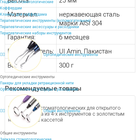
Высота:
25 мм
Гладилки стоматологические
Коффердам
Материал:
нержавеющая сталь
Клампы для коффердама
Терапевтические инструменты (вспомогательное)
марки AISI 304
Терапевтические аксессуары и расходники
Терапевтические наборы инструментов
Гарантия:
6 месяцев
Производитель:
Ul Amin, Пакистан
Ортопедические инструменты
Вес:
300 г
Ортопедические инструменты
Пакеры для укладки ретракционной нити
Рекомендуемые товары
Ортопедические аксессуары и расходники
Набор кюрет стоматологических для открытого
Общие инструменты
синус-лифтинга из 4-х инструментов с золотистым
напылением с кассетой
Общие инструменты
Зеркала стоматологические