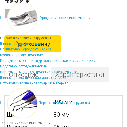
-
+
Ортодонтические инструменты
Ортодонтические инструменты
В корзину
Щипцы ортодонтические
Позиционеры ортодонтические
Кусачки ортодонтические
Инструменты для лигатур, металлических и эластических
Подставки ортодонтические
Инструменты ортодонтические измерительные
Описание
Характеристики
Щипцы ортодонтические для элайнеров
Ортодонтические аксессуары и материалы
Длина:
195 мм
Терапевтические инструменты
Ширина:
80 мм
Терапевтические инструменты