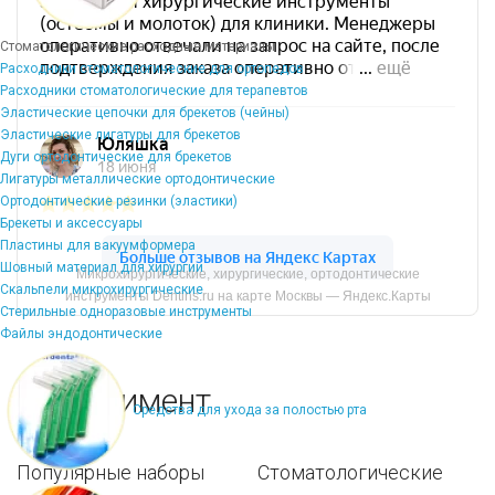
Стоматологические расходные материалы
Расходники стоматологические для ортопедов
Расходники стоматологические для терапевтов
Эластические цепочки для брекетов (чейны)
Эластические лигатуры для брекетов
Дуги ортодонтические для брекетов
Лигатуры металлические ортодонтические
Ортодонтические резинки (эластики)
Брекеты и аксессуары
Пластины для вакуумформера
Шовный материал для хирургии
Микрохирургические, хирургические, ортодонтические
Скальпели микрохирургические
инструменты Dentins.ru на карте Москвы — Яндекс.Карты
Стерильные одноразовые инструменты
Файлы эндодонтические
Ассортимент
Средства для ухода за полостью рта
Популярные наборы
Стоматологические