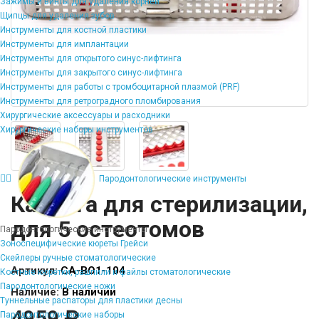
Зажимы и винты для удаления корней
Щипцы для удаления зубов
Инструменты для костной пластики
Инструменты для имплантации
Инструменты для открытого синус-лифтинга
Инструменты для закрытого синус-лифтинга
Инструменты для работы с тромбоцитарной плазмой (PRF)
Инструменты для ретроградного пломбирования
Хирургические аксессуары и расходники
Хирургические наборы инструментов
Пародонтологические инструменты
Кассета для стерилизации,
для 5 остеотомов
Пародонтологические инструменты
Зоноспецифические кюреты Грейси
Скейлеры ручные стоматологические
Артикул:
CA-BO1-104
Костные кюретки, рашпили и файлы стоматологические
Пародонтологические ножи
Наличие:
В наличии
Туннельные распаторы для пластики десны
4959 ₽
Пародонтологические наборы