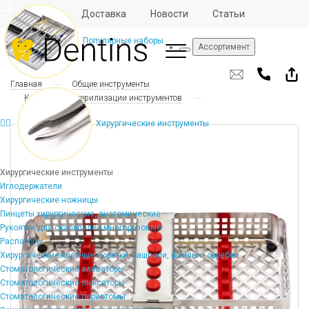
Отзывы
Доставка
Новости
Статьи
Популярные наборы
Ассортимент
Главная
Общие инструменты
Кассеты для стерилизации инструментов
Хирургические инструменты
Хирургические инструменты
Иглодержатели
Хирургические ножницы
Пинцеты хирургические, анатомические
Рукоятки для скальпелей многоразовые
Распаторы
Хирургические костные кюретки, рашпили, файлы и скребки
Стоматологические элеваторы
Стоматологические люксаторы
Стоматологические периотомы