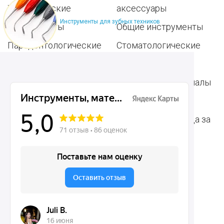
Хирургические
аксессуары
Инструменты для зубных техников
инструменты
Общие инструменты
Пародонтологические
Стоматологические
инструменты
материалы
Ортодонтические
Расходные материалы
инструменты
для стоматологии
Терапевтические
Средства для ухода за
инструменты
полостью рта
Ортопедические
Зубным техникам
инструменты
Dentins.ru