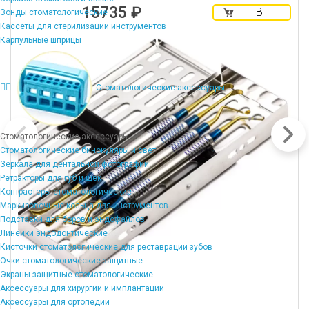
15735 ₽
В
Зонды стоматологические
корзину
Кассеты для стерилизации инструментов
Карпульные шприцы
Стоматологические аксессуары
Стоматологические аксессуары
Стоматологические бинокуляры и свет
Зеркала для дентальной фотографии
Ретракторы для губ и щек
Контрастеры стоматологические
Маркировочные кольца для инструментов
Подставки для боров и эндофайлов
Линейки эндодонтические
Кисточки стоматологические для реставрации зубов
Очки стоматологические защитные
Экраны защитные стоматологические
Аксессуары для хирургии и имплантации
Аксессуары для ортопедии