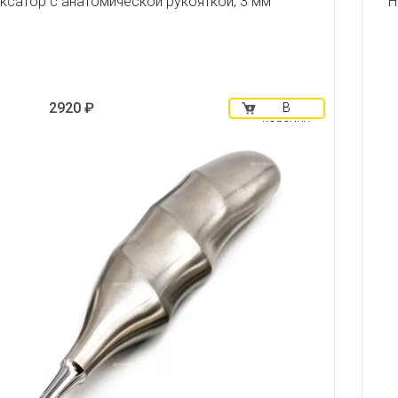
ксатор с анатомической рукояткой, 3 мм
Н
2920 ₽
В
корзину