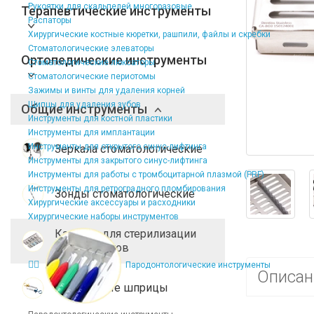
Рукоятки для скальпелей многоразовые
Терапевтические инструменты
Распаторы
Хирургические костные кюретки, рашпили, файлы и скребки
Стоматологические элеваторы
Ортопедические инструменты
Стоматологические люксаторы
Стоматологические периотомы
Зажимы и винты для удаления корней
Щипцы для удаления зубов
Общие инструменты
Инструменты для костной пластики
Инструменты для имплантации
Инструменты для открытого синус-лифтинга
Зеркала стоматологические
Инструменты для закрытого синус-лифтинга
Инструменты для работы с тромбоцитарной плазмой (PRF)
Инструменты для ретроградного пломбирования
Зонды стоматологические
Хирургические аксессуары и расходники
Хирургические наборы инструментов
Кассеты для стерилизации
инструментов
Пародонтологические инструменты
Описан
Карпульные шприцы