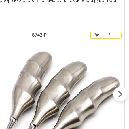
абор люксаторов прямых с анатомической рукояткой
8742 ₽
В
корзину