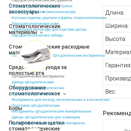
Пародонтологические инструменты
Стоматологические
Зоноспецифические кюреты Грейси
аксессуары
Длина:
Скейлеры ручные стоматологические
Костные кюретки, рашпили и файлы стоматологические
Пародонтологические ножи
Ширина:
Стоматологические
Туннельные распаторы для пластики десны
материалы
Пародонтологические наборы
Высота:
Стоматологические расходные
Материал
материалы
Ортодонтические инструменты
Гарантия
Средства для ухода за
полостью рта
Ортодонтические инструменты
Производ
Щипцы ортодонтические
Оборудование
Позиционеры ортодонтические
Вес:
стоматологическое
Кусачки ортодонтические
Инструменты для лигатур, металлических и эластических
Подставки ортодонтические
Боры
Инструменты ортодонтические измерительные
Рекомен
Щипцы ортодонтические для элайнеров
Полировочные щетки
Ортодонтические аксессуары и материалы
стоматологические