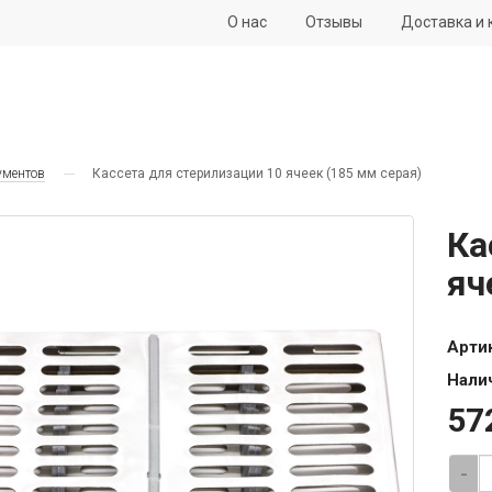
О нас
Отзывы
Доставка и 
ументов
Кассета для стерилизации 10 ячеек (185 мм серая)
Ка
яч
Арти
Нали
57
-