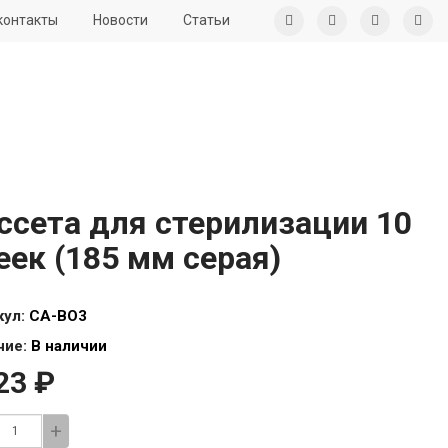
контакты
Новости
Статьи
ссета для стерилизации 10
еек (185 мм серая)
кул:
CA-BO3
чие:
В наличии
23 ₽
+