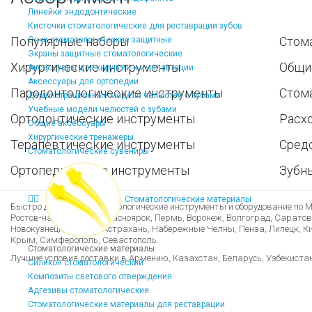
Линейки эндодонтические
Кисточки стоматологические для реставрации зубов
Популярные наборы
Стом
Очки стоматологические защитные
Экраны защитные стоматологические
Хирургические инструменты
Общи
Аксессуары для хирургии и имплантации
Аксессуары для ортопедии
Пародонтологические инструменты
Стом
Демонстрационные модели челюстей с зубами
Учебные модели челюстей с зубами
Ортодонтические инструменты
Расх
Общие аксессуары
Хирургические тренажеры
Терапевтические инструменты
Средс
Стоматологические сувениры
Ортопедические инструменты
Зубн
Стоматологические материалы
Быстро доставим стоматологические инструменты и оборудование по Мо
Ростов-на-Дону, Уфа, Красноярск, Пермь, Воронеж, Волгоград, Саратов
Новокузнецк, Рязань, Астрахань, Набережные Челны, Пенза, Липецк, Кир
Крым, Симферополь, Севастополь.
Стоматологические материалы
Лучшие условия доставки в Армению, Казахстан, Беларусь, Узбекиста
Силикон стоматологический
Композиты светового отверждения
Адгезивы стоматологические
Стоматологические материалы для реставрации