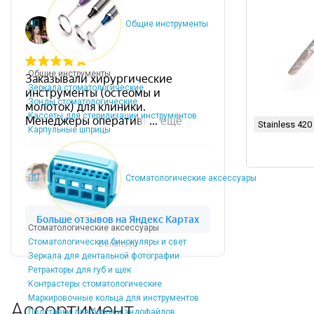
Общие инструменты
Общие инструменты
Зеркала стоматологические
Зонды стоматологические
Кассеты для стерилизации инструментов
Stainless 420
Карпульные шприцы
Стоматологические аксессуары
Стоматологические аксессуары
Стоматологические бинокуляры и свет
Dentins.ru
Зеркала для дентальной фотографии
Ретракторы для губ и щек
Контрастеры стоматологические
Маркировочные кольца для инструментов
Ассортимент
Подставки для боров и эндофайлов