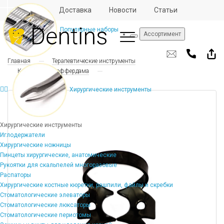
Отзывы
Доставка
Новости
Статьи
Популярные наборы
Ассортимент
Главная
Терапевтические инструменты
Клампы для коффердама
Хирургические инструменты
Хирургические инструменты
Иглодержатели
Хирургические ножницы
Пинцеты хирургические, анатомические
Рукоятки для скальпелей многоразовые
Распаторы
Хирургические костные кюретки, рашпили, файлы и скребки
Стоматологические элеваторы
Стоматологические люксаторы
Стоматологические периотомы