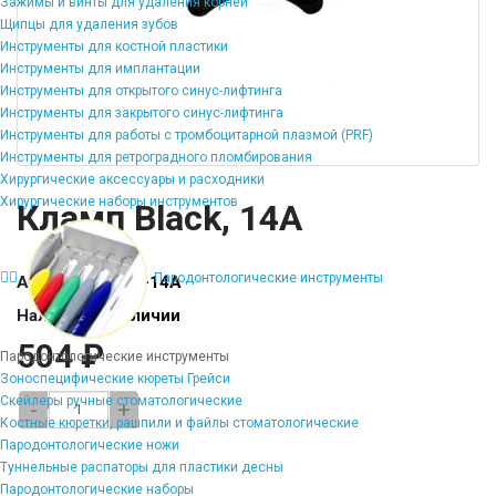
Зажимы и винты для удаления корней
Щипцы для удаления зубов
Инструменты для костной пластики
Инструменты для имплантации
Инструменты для открытого синус-лифтинга
Инструменты для закрытого синус-лифтинга
Инструменты для работы с тромбоцитарной плазмой (PRF)
Инструменты для ретроградного пломбирования
Хирургические аксессуары и расходники
Хирургические наборы инструментов
Кламп Black, 14A
Пародонтологические инструменты
Артикул:
TE-KB-14A
Наличие:
В наличии
504 ₽
Пародонтологические инструменты
Зоноспецифические кюреты Грейси
Скейлеры ручные стоматологические
-
+
Костные кюретки, рашпили и файлы стоматологические
Пародонтологические ножи
Туннельные распаторы для пластики десны
Пародонтологические наборы