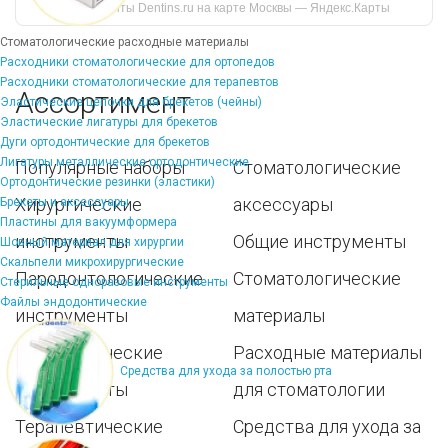
инструменты Dentins.ru на карте Москвы — Яндекс.Карты
Стоматологические расходные материалы
Расходники стоматологические для ортопедов
Расходники стоматологические для терапевтов
Ассортимент
Эластические цепочки для брекетов (чейны)
Эластические лигатуры для брекетов
Дуги ортодонтические для брекетов
Лигатуры металлические ортодонтические
Популярные наборы
Стоматологические
Ортодонтические резинки (эластики)
Хирургические
аксессуары
Брекеты и аксессуары
Пластины для вакуумформера
инструменты
Общие инструменты
Шовный материал для хирургии
Скальпели микрохирургические
Пародонтологические
Стоматологические
Стерильные одноразовые инструменты
Файлы эндодонтические
инструменты
материалы
Ортодонтические
Расходные материалы
Средства для ухода за полостью рта
инструменты
для стоматологии
Терапевтические
Средства для ухода за