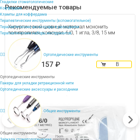
Гладилки стоматологические
Рекомендуемые товары
Коффердам
Клампы для коффердама
Терапевтические инструменты (вспомогательное)
Хирургический шовный материал мононить
Терапевтические аксессуары и расходники
полипропилен, колющая, 6/0, 1 игла, 3/8, 15 мм
Терапевтические наборы инструментов
Ортопедические инструменты
157 ₽
В
корзину
Ортопедические инструменты
Пакеры для укладки ретракционной нити
Ортопедические аксессуары и расходники
Общие инструменты
Общие инструменты
Зеркала стоматологические