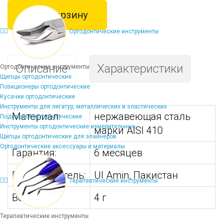
В корзину
Ортодонтические инструменты
Описание
Характеристики
Ортодонтические инструменты
Щипцы ортодонтические
Позиционеры ортодонтические
Кусачки ортодонтические
Инструменты для лигатур, металлических и эластических
Материал:
нержавеющая сталь
Подставки ортодонтические
Инструменты ортодонтические измерительные
марки AISI 410
Щипцы ортодонтические для элайнеров
Ортодонтические аксессуары и материалы
Гарантия:
6 месяцев
Производитель:
Ul Amin, Пакистан
Терапевтические инструменты
Вес:
4 г
Терапевтические инструменты