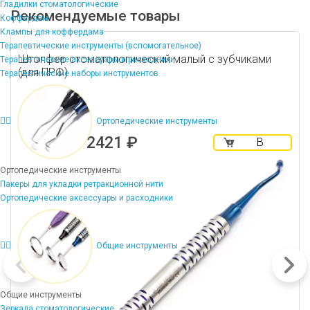
Гладилки стоматологические
Рекомендуемые товары
Коффердам
Клампы для коффердама
Терапевтические инструменты (вспомогательное)
Штопфер стоматологический малый с зубчиками
Терапевтические аксессуары и расходники
(для ПРФ)
Терапевтические наборы инструментов
Ортопедические инструменты
2421 ₽
В
корзину
Ортопедические инструменты
Пакеры для укладки ретракционной нити
Ортопедические аксессуары и расходники
Общие инструменты
Общие инструменты
Зеркала стоматологические