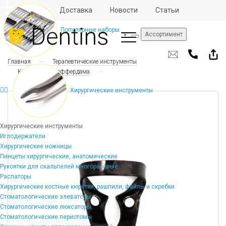
Отзывы
Доставка
Новости
Статьи
Популярные наборы
Ассортимент
Главная
Терапевтические инструменты
Клампы для коффердама
Хирургические инструменты
Хирургические инструменты
Иглодержатели
Хирургические ножницы
Пинцеты хирургические, анатомические
Рукоятки для скальпелей многоразовые
Распаторы
Хирургические костные кюретки, рашпили, файлы и скребки
Стоматологические элеваторы
Стоматологические люксаторы
Стоматологические периотомы