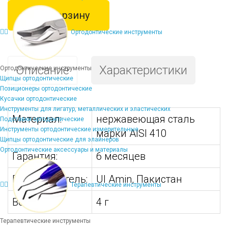
В корзину
Ортодонтические инструменты
Описание
Характеристики
Ортодонтические инструменты
Щипцы ортодонтические
Позиционеры ортодонтические
Кусачки ортодонтические
Инструменты для лигатур, металлических и эластических
Материал:
нержавеющая сталь
Подставки ортодонтические
Инструменты ортодонтические измерительные
марки AISI 410
Щипцы ортодонтические для элайнеров
Ортодонтические аксессуары и материалы
Гарантия:
6 месяцев
Производитель:
Ul Amin, Пакистан
Терапевтические инструменты
Вес:
4 г
Терапевтические инструменты