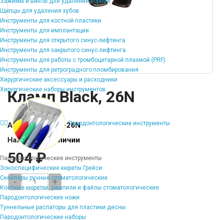
Зажимы и винты для удаления корней
Щипцы для удаления зубов
Инструменты для костной пластики
Инструменты для имплантации
Инструменты для открытого синус-лифтинга
Инструменты для закрытого синус-лифтинга
Инструменты для работы с тромбоцитарной плазмой (PRF)
Инструменты для ретроградного пломбирования
Хирургические аксессуары и расходники
Хирургические наборы инструментов
Кламп Black, 26N
Пародонтологические инструменты
Артикул:
TE-KB-26N
Наличие:
В наличии
504 ₽
Пародонтологические инструменты
Зоноспецифические кюреты Грейси
Скейлеры ручные стоматологические
-
+
Костные кюретки, рашпили и файлы стоматологические
Пародонтологические ножи
Туннельные распаторы для пластики десны
Пародонтологические наборы