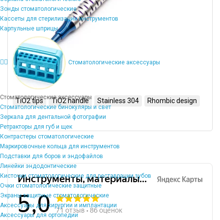
Зонды стоматологические
Кассеты для стерилизации инструментов
Карпульные шприцы
Стоматологические аксессуары
Стоматологические аксессуары
TiO2 tips
TiO2 handle
Stainless 304
Rhombic design
Стоматологические бинокуляры и свет
Зеркала для дентальной фотографии
Ретракторы для губ и щек
Контрастеры стоматологические
Маркировочные кольца для инструментов
Подставки для боров и эндофайлов
Линейки эндодонтические
Кисточки стоматологические для реставрации зубов
Очки стоматологические защитные
Экраны защитные стоматологические
Аксессуары для хирургии и имплантации
Аксессуары для ортопедии