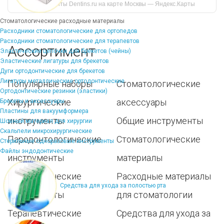
инструменты Dentins.ru на карте Москвы — Яндекс.Карты
Стоматологические расходные материалы
Расходники стоматологические для ортопедов
Расходники стоматологические для терапевтов
Ассортимент
Эластические цепочки для брекетов (чейны)
Эластические лигатуры для брекетов
Дуги ортодонтические для брекетов
Лигатуры металлические ортодонтические
Популярные наборы
Стоматологические
Ортодонтические резинки (эластики)
Хирургические
аксессуары
Брекеты и аксессуары
Пластины для вакуумформера
инструменты
Общие инструменты
Шовный материал для хирургии
Скальпели микрохирургические
Пародонтологические
Стоматологические
Стерильные одноразовые инструменты
Файлы эндодонтические
инструменты
материалы
Ортодонтические
Расходные материалы
Средства для ухода за полостью рта
инструменты
для стоматологии
Терапевтические
Средства для ухода за