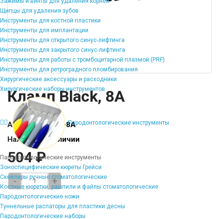
Зажимы и винты для удаления корней
Щипцы для удаления зубов
Инструменты для костной пластики
Инструменты для имплантации
Инструменты для открытого синус-лифтинга
Инструменты для закрытого синус-лифтинга
Инструменты для работы с тромбоцитарной плазмой (PRF)
Инструменты для ретроградного пломбирования
Хирургические аксессуары и расходники
Хирургические наборы инструментов
Кламп Black, 8A
Пародонтологические инструменты
Артикул:
TE-KB-8A
Наличие:
В наличии
504 ₽
Пародонтологические инструменты
Зоноспецифические кюреты Грейси
Скейлеры ручные стоматологические
-
+
Костные кюретки, рашпили и файлы стоматологические
Пародонтологические ножи
Туннельные распаторы для пластики десны
Пародонтологические наборы