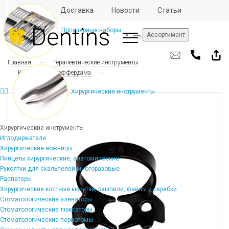
Отзывы
Доставка
Новости
Статьи
Популярные наборы
Ассортимент
Главная
Терапевтические инструменты
Клампы для коффердама
Хирургические инструменты
Хирургические инструменты
Иглодержатели
Хирургические ножницы
Пинцеты хирургические, анатомические
Рукоятки для скальпелей многоразовые
Распаторы
Хирургические костные кюретки, рашпили, файлы и скребки
Стоматологические элеваторы
Стоматологические люксаторы
Стоматологические периотомы