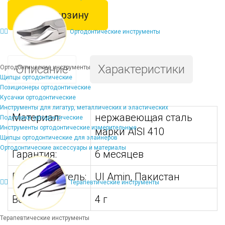
В корзину
Ортодонтические инструменты
Описание
Характеристики
Ортодонтические инструменты
Щипцы ортодонтические
Позиционеры ортодонтические
Кусачки ортодонтические
Инструменты для лигатур, металлических и эластических
Материал:
нержавеющая сталь
Подставки ортодонтические
Инструменты ортодонтические измерительные
марки AISI 410
Щипцы ортодонтические для элайнеров
Ортодонтические аксессуары и материалы
Гарантия:
6 месяцев
Производитель:
Ul Amin, Пакистан
Терапевтические инструменты
Вес:
4 г
Терапевтические инструменты