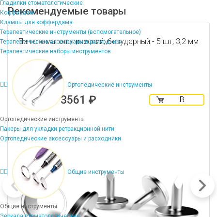
Гладилки стоматологические
Рекомендуемые товары
Коффердам
Клампы для коффердама
Терапевтические инструменты (вспомогательное)
Пин стоматологический, безударный - 5 шт, 3,2 мм
Терапевтические аксессуары и расходники
Терапевтические наборы инструментов
Ортопедические инструменты
3561 ₽
В
корзину
Ортопедические инструменты
Пакеры для укладки ретракционной нити
Ортопедические аксессуары и расходники
Общие инструменты
Общие инструменты
Зеркала стоматологические