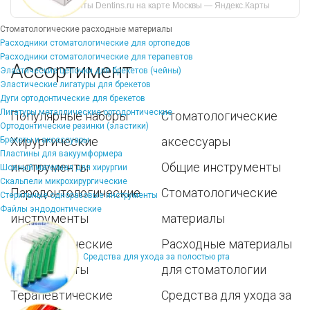
инструменты Dentins.ru на карте Москвы — Яндекс.Карты
Стоматологические расходные материалы
Расходники стоматологические для ортопедов
Расходники стоматологические для терапевтов
Ассортимент
Эластические цепочки для брекетов (чейны)
Эластические лигатуры для брекетов
Дуги ортодонтические для брекетов
Лигатуры металлические ортодонтические
Популярные наборы
Стоматологические
Ортодонтические резинки (эластики)
Хирургические
аксессуары
Брекеты и аксессуары
Пластины для вакуумформера
инструменты
Общие инструменты
Шовный материал для хирургии
Скальпели микрохирургические
Пародонтологические
Стоматологические
Стерильные одноразовые инструменты
Файлы эндодонтические
инструменты
материалы
Ортодонтические
Расходные материалы
Средства для ухода за полостью рта
инструменты
для стоматологии
Терапевтические
Средства для ухода за