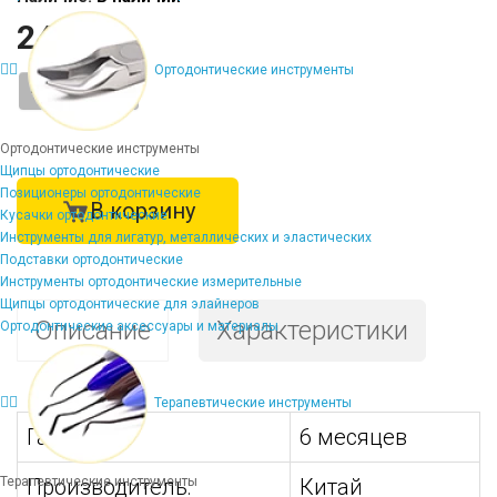
2450 ₽
Ортодонтические инструменты
-
+
Ортодонтические инструменты
Щипцы ортодонтические
Позиционеры ортодонтические
В корзину
Кусачки ортодонтические
Инструменты для лигатур, металлических и эластических
Подставки ортодонтические
Инструменты ортодонтические измерительные
Щипцы ортодонтические для элайнеров
Описание
Характеристики
Ортодонтические аксессуары и материалы
Терапевтические инструменты
Гарантия:
6 месяцев
Терапевтические инструменты
Производитель:
Китай