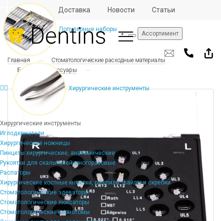
Отзывы
Доставка
Новости
Статьи
Популярные наборы
Ассортимент
Главная
Стоматологические расходные материалы
Брекеты и аксессуары
Хирургические инструменты
Хирургические инструменты
Иглодержатели
Хирургические ножницы
Пинцеты хирургические, анатомические
Рукоятки для скальпелей многоразовые
Распаторы
Хирургические костные кюретки, рашпили, файлы и скребки
Стоматологические элеваторы
Стоматологические люксаторы
Стоматологические периотомы