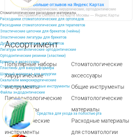
Микрохирургические, хирургические, ортодонтические
Стоматологические расходные материалы
инструменты Dentins.ru на карте Москвы — Яндекс.Карты
Расходники стоматологические для ортопедов
Расходники стоматологические для терапевтов
Эластические цепочки для брекетов (чейны)
Эластические лигатуры для брекетов
Ассортимент
Дуги ортодонтические для брекетов
Лигатуры металлические ортодонтические
Ортодонтические резинки (эластики)
Брекеты и аксессуары
Популярные наборы
Стоматологические
Пластины для вакуумформера
Шовный материал для хирургии
Хирургические
аксессуары
Скальпели микрохирургические
инструменты
Общие инструменты
Стерильные одноразовые инструменты
Файлы эндодонтические
Пародонтологические
Стоматологические
инструменты
материалы
Средства для ухода за полостью рта
Ортодонтические
Расходные материалы
инструменты
для стоматологии