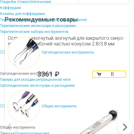
Гладилки стоматологические
Коффердам
Клампы для коффердама
Рекомендуемые товары
Терапевтические инструменты (вспомогательное)
Терапевтические аксессуары и расходники
Терапевтические наборы инструментов
Остеотом изогнутый, вогнутый для закрытого синус-
лифтинга, с рабочей частью-конусом 2.8/3.8 мм
Ортопедические инструменты
3361 ₽
В
Ортопедические инструменты
корзину
Пакеры для укладки ретракционной нити
Ортопедические аксессуары и расходники
Общие инструменты
Общие инструменты
Зеркала стоматологические