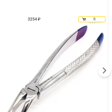
3254 ₽
В
корзину