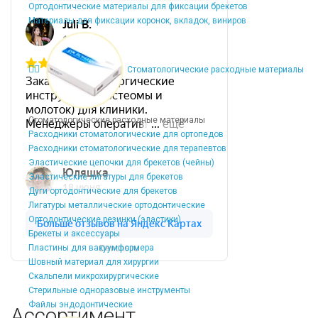
Ортодонтические материалы для фиксации брекетов
Материалы для фиксации коронок, вкладок, виниров
Стоматологические расходные материалы
Стоматологические расходные материалы
Расходники стоматологические для ортопедов
Расходники стоматологические для терапевтов
Эластические цепочки для брекетов (чейны)
Эластические лигатуры для брекетов
Дуги ортодонтические для брекетов
Лигатуры металлические ортодонтические
Ортодонтические резинки (эластики)
Брекеты и аксессуары
Пластины для вакуумформера
Dentins.ru
Шовный материал для хирургии
Скальпели микрохирургические
Стерильные одноразовые инструменты
Файлы эндодонтические
Ассортимент