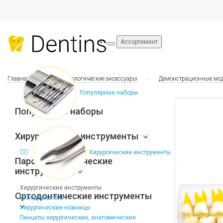
Ассортимент
Главная
Стоматологические аксессуары
Демонстрационные мод
Популярные наборы
Популярные наборы
Хирургические инструменты
Хирургические инструменты
Пародонтологические
инструменты
Хирургические инструменты
Ортодонтические инструменты
Иглодержатели
Хирургические ножницы
Пинцеты хирургические, анатомические