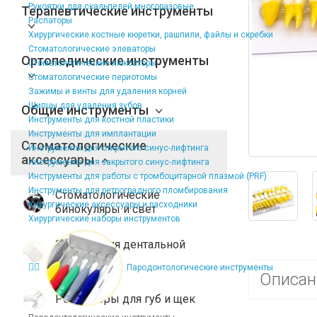
Рукоятки для скальпелей многоразовые
Терапевтические инструменты
Распаторы
Хирургические костные кюретки, рашпили, файлы и скребки
Стоматологические элеваторы
Ортопедические инструменты
Стоматологические люксаторы
Стоматологические периотомы
Зажимы и винты для удаления корней
Щипцы для удаления зубов
Общие инструменты
Инструменты для костной пластики
Инструменты для имплантации
Стоматологические
Инструменты для открытого синус-лифтинга
аксессуары
Инструменты для закрытого синус-лифтинга
Инструменты для работы с тромбоцитарной плазмой (PRF)
Инструменты для ретроградного пломбирования
Стоматологические
Хирургические аксессуары и расходники
бинокуляры и свет
Хирургические наборы инструментов
Зеркала для дентальной
фотографии
Пародонтологические инструменты
Описан
Ретракторы для губ и щек