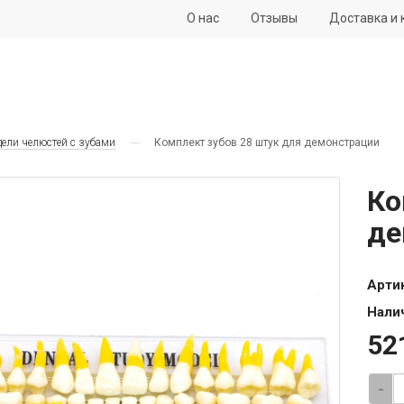
О нас
Отзывы
Доставка и 
ели челюстей с зубами
Комплект зубов 28 штук для демонстрации
Ко
де
Арти
Нали
52
-