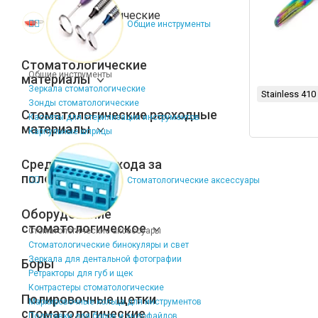
Стоматологические
Общие инструменты
сувениры
Стоматологические
Общие инструменты
материалы
Зеркала стоматологические
Stainless 410
Зонды стоматологические
Стоматологические расходные
Кассеты для стерилизации инструментов
материалы
Карпульные шприцы
Средства для ухода за
полостью рта
Стоматологические аксессуары
Оборудование
стоматологическое
Стоматологические аксессуары
Стоматологические бинокуляры и свет
Зеркала для дентальной фотографии
Боры
Ретракторы для губ и щек
Контрастеры стоматологические
Полировочные щетки
Маркировочные кольца для инструментов
стоматологические
Подставки для боров и эндофайлов