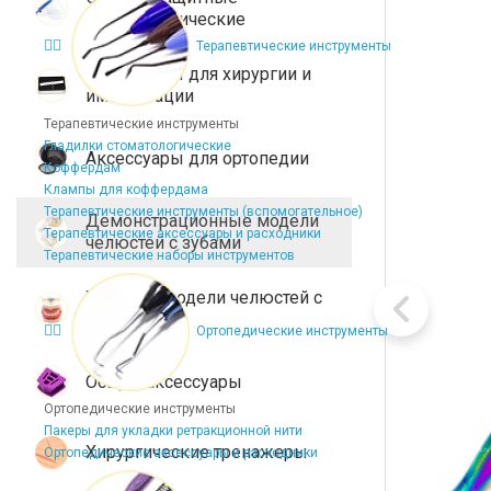
стоматологические
Терапевтические инструменты
Аксессуары для хирургии и
имплантации
Терапевтические инструменты
Гладилки стоматологические
Аксессуары для ортопедии
Коффердам
Клампы для коффердама
Терапевтические инструменты (вспомогательное)
Демонстрационные модели
Терапевтические аксессуары и расходники
челюстей с зубами
Терапевтические наборы инструментов
Учебные модели челюстей с
зубами
Ортопедические инструменты
Общие аксессуары
Ортопедические инструменты
Пакеры для укладки ретракционной нити
Хирургические тренажеры
Ортопедические аксессуары и расходники