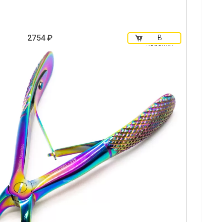
2754 ₽
В
корзину