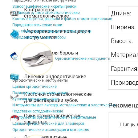
Пародонтологические инструменты
Зоноспецифические кюреты Грейси
Контрастеры
Длина:
Скейлеры ручные стоматологические
стоматологические
Костные кюретки, рашпили и файлы стоматологические
Пародонтологические ножи
Ширина:
Маркировочные кольца для
Туннельные распаторы для пластики десны
инструментов
Пародонтологические наборы
Высота:
Подставки для боров и
Материал
эндофайлов
Ортодонтические инструменты
Гарантия
Линейки эндодонтические
Ортодонтические инструменты
Производ
Щипцы ортодонтические
Позиционеры ортодонтические
Кисточки стоматологические
Кусачки ортодонтические
для реставрации зубов
Рекомен
Инструменты для лигатур, металлических и эластических
Подставки ортодонтические
Очки стоматологические
Инструменты ортодонтические измерительные
защитные
Щипцы ортодонтические для элайнеров
Щипцы д
Ортодонтические аксессуары и материалы
Экраны защитные