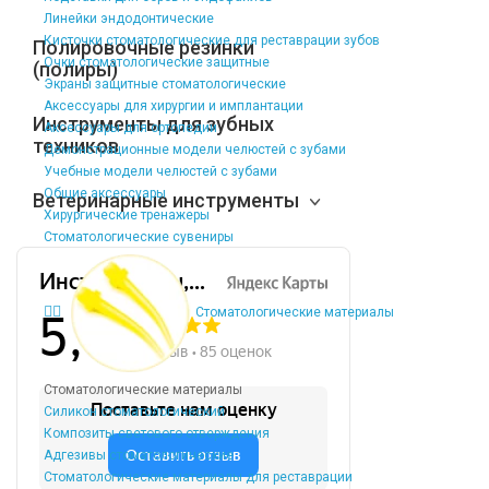
Линейки эндодонтические
Кисточки стоматологические для реставрации зубов
Полировочные резинки
Очки стоматологические защитные
(полиры)
Экраны защитные стоматологические
Аксессуары для хирургии и имплантации
Инструменты для зубных
Аксессуары для ортопедии
техников
Демонстрационные модели челюстей с зубами
Учебные модели челюстей с зубами
Общие аксессуары
Ветеринарные инструменты
Хирургические тренажеры
Стоматологические сувениры
Стоматологические материалы
Стоматологические материалы
Силикон стоматологический
Композиты светового отверждения
Адгезивы стоматологические
Стоматологические материалы для реставрации