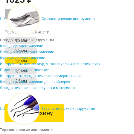
-
+
Ортодонтические инструменты
Размер рабочей части
Ортодонтические инструменты
1,8 мм
Щипцы ортодонтические
2,2 мм
Позиционеры ортодонтические
Кусачки ортодонтические
2,5 мм
Инструменты для лигатур, металлических и эластических
Подставки ортодонтические
2,9 мм
Инструменты ортодонтические измерительные
3,5 мм
Щипцы ортодонтические для элайнеров
Ортодонтические аксессуары и материалы
Терапевтические инструменты
В корзину
Терапевтические инструменты