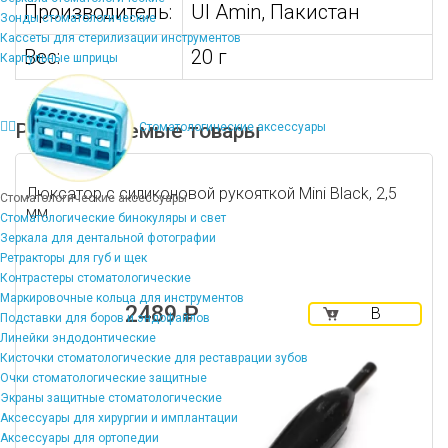
Производитель:
Ul Amin, Пакистан
Зонды стоматологические
Кассеты для стерилизации инструментов
Вес:
20 г
Карпульные шприцы
Рекомендуемые товары
Стоматологические аксессуары
Люксатор с силиконовой рукояткой Mini Black, 2,5
Стоматологические аксессуары
мм
Стоматологические бинокуляры и свет
Зеркала для дентальной фотографии
Ретракторы для губ и щек
Контрастеры стоматологические
Маркировочные кольца для инструментов
2489 ₽
В
Подставки для боров и эндофайлов
корзину
Линейки эндодонтические
Кисточки стоматологические для реставрации зубов
Очки стоматологические защитные
Экраны защитные стоматологические
Аксессуары для хирургии и имплантации
Аксессуары для ортопедии