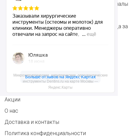
Ортодонтические
Расходные материалы
инструменты
для стоматологии
Терапевтические
Средства для ухода за
инструменты
полостью рта
Ортопедические
Зубным техникам
инструменты
Микрохирургические, хирургические, ортодонтические
Dentins.ru
инструменты Dentins.ru на карте Москвы —
Яндекс.Карты
Акции
О нас
Доставка и контакты
Политика конфиденциальности