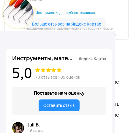
Инструменты для зубных техников
Микрохирургические, хирургические, ортодонтические
инструменты Dentins.ru на карте Москвы — Яндекс.Карты
Ассортимент
Популярные наборы
Стоматологические
Хирургические
аксессуары
инструменты
Общие инструменты
Пародонтологические
Стоматологические
инструменты
материалы