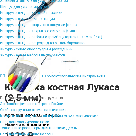
Зажимы и винты для удаления корней
Щипцы для удаления зубов
Инструменты для костной пластики
Инструменты для имплантации
Инструменты для открытого синус-лифтинга
Инструменты для закрытого синус-лифтинга
Инструменты для работы с тромбоцитарной плазмой (PRF)
Инструменты для ретроградного пломбирования
Хирургические аксессуары и расходники
Хирургические наборы инструментов
Пародонтологические инструменты
Кюретка костная Лукаса
(2,5 мм)
Пародонтологические инструменты
Зоноспецифические кюреты Грейси
Скейлеры ручные стоматологические
Артикул:
RP-CU3-29-025
Костные кюретки, рашпили и файлы стоматологические
Пародонтологические ножи
Наличие:
В наличии
Туннельные распаторы для пластики десны
1823 ₽
Пародонтологические наборы