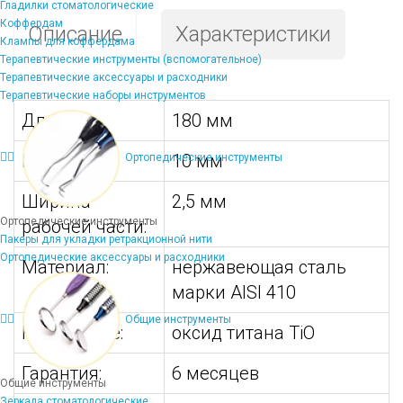
Гладилки стоматологические
Коффердам
Описание
Характеристики
Клампы для коффердама
Терапевтические инструменты (вспомогательное)
Терапевтические аксессуары и расходники
Терапевтические наборы инструментов
Длина:
180 мм
Ширина:
10 мм
Ортопедические инструменты
Ширина
2,5 мм
Ортопедические инструменты
рабочей части:
Пакеры для укладки ретракционной нити
Ортопедические аксессуары и расходники
Материал:
нержавеющая сталь
марки AISI 410
Общие инструменты
Напыление:
оксид титана TiO
Гарантия:
6 месяцев
Общие инструменты
Зеркала стоматологические