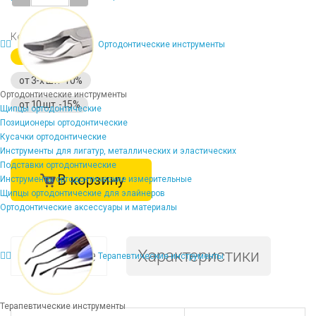
Количество
Ортодонтические инструменты
1 шт.
от 3-х шт. -10%
Ортодонтические инструменты
от 10 шт. -15%
Щипцы ортодонтические
Позиционеры ортодонтические
Кусачки ортодонтические
Инструменты для лигатур, металлических и эластических
Подставки ортодонтические
В корзину
Инструменты ортодонтические измерительные
Щипцы ортодонтические для элайнеров
Ортодонтические аксессуары и материалы
Описание
Характеристики
Терапевтические инструменты
Терапевтические инструменты