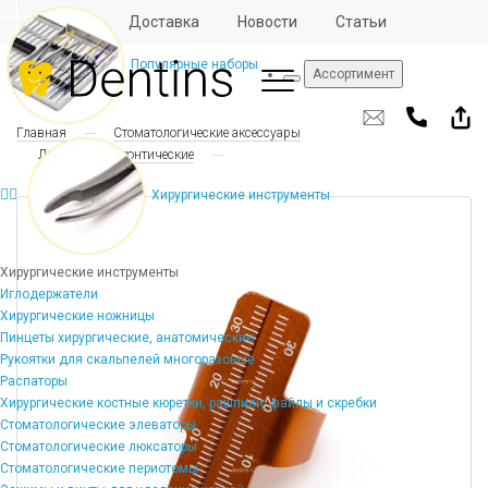
Отзывы
Доставка
Новости
Статьи
Популярные наборы
Ассортимент
Главная
Стоматологические аксессуары
Линейки эндодонтические
Хирургические инструменты
Хирургические инструменты
Иглодержатели
Хирургические ножницы
Пинцеты хирургические, анатомические
Рукоятки для скальпелей многоразовые
Распаторы
Хирургические костные кюретки, рашпили, файлы и скребки
Стоматологические элеваторы
Стоматологические люксаторы
Стоматологические периотомы