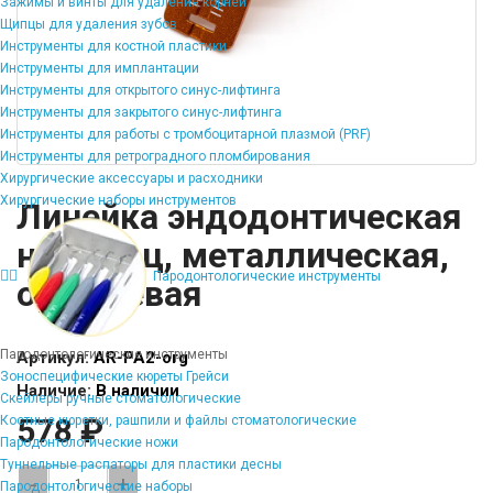
Зажимы и винты для удаления корней
Щипцы для удаления зубов
Инструменты для костной пластики
Инструменты для имплантации
Инструменты для открытого синус-лифтинга
Инструменты для закрытого синус-лифтинга
Инструменты для работы с тромбоцитарной плазмой (PRF)
Инструменты для ретроградного пломбирования
Хирургические аксессуары и расходники
Хирургические наборы инструментов
Линейка эндодонтическая
на палец, металлическая,
Пародонтологические инструменты
оранжевая
Пародонтологические инструменты
Артикул:
AR-PA2-org
Зоноспецифические кюреты Грейси
Наличие:
В наличии
Скейлеры ручные стоматологические
578 ₽
Костные кюретки, рашпили и файлы стоматологические
Пародонтологические ножи
Туннельные распаторы для пластики десны
-
+
Пародонтологические наборы