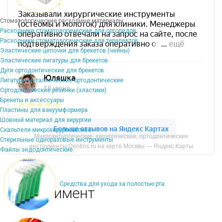
Стоматологические расходные материалы
Расходники стоматологические для ортопедов
Расходники стоматологические для терапевтов
Эластические цепочки для брекетов (чейны)
Эластические лигатуры для брекетов
Дуги ортодонтические для брекетов
Лигатуры металлические ортодонтические
Ортодонтические резинки (эластики)
Брекеты и аксессуары
Пластины для вакуумформера
Шовный материал для хирургии
Скальпели микрохирургические
Микрохирургические, хирургические, ортодонтические
Стерильные одноразовые инструменты
инструменты Dentins.ru на карте Москвы — Яндекс.Карты
Файлы эндодонтические
Средства для ухода за полостью рта
Ассортимент