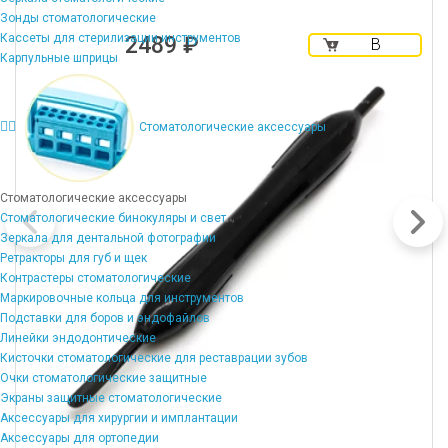
Зонды стоматологические
Кассеты для стерилизации инструментов
2489 ₽
В
Карпульные шприцы
корзину
Стоматологические аксессуары
Стоматологические аксессуары
Стоматологические бинокуляры и свет
Зеркала для дентальной фотографии
Ретракторы для губ и щек
Контрастеры стоматологические
Маркировочные кольца для инструментов
Подставки для боров и эндофайлов
Линейки эндодонтические
Кисточки стоматологические для реставрации зубов
Очки стоматологические защитные
Экраны защитные стоматологические
Аксессуары для хирургии и имплантации
Аксессуары для ортопедии