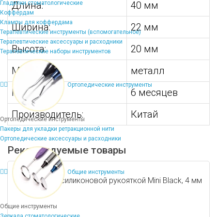
Гладилки стоматологические
Длина:
40 мм
Коффердам
Клампы для коффердама
Ширина:
22 мм
Терапевтические инструменты (вспомогательное)
Терапевтические аксессуары и расходники
Высота:
20 мм
Терапевтические наборы инструментов
Материал:
металл
Ортопедические инструменты
Гарантия:
6 месяцев
Производитель:
Китай
Ортопедические инструменты
Пакеры для укладки ретракционной нити
Ортопедические аксессуары и расходники
Рекомендуемые товары
Общие инструменты
Люксатор с силиконовой рукояткой Mini Black, 4 мм
Общие инструменты
Зеркала стоматологические