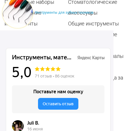
Популярные наборы
Стоматологические
Хирургические
аксессуары
Инструменты для зубных техников
инструменты
Общие инструменты
Пародонтологические
Стоматологические
инструменты
материалы
Ортодонтические
Расходные материалы
инструменты
для стоматологии
Терапевтические
Средства для ухода за
инструменты
полостью рта
Ортопедические
Зубным техникам
инструменты
Dentins.ru