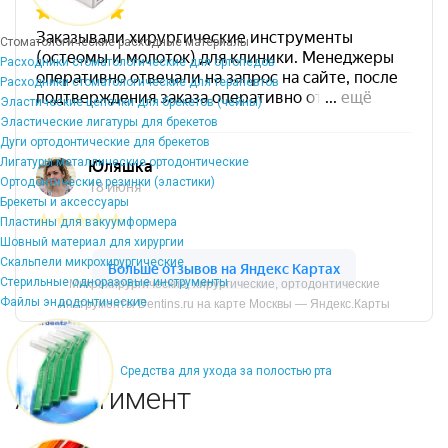
Стоматологические расходные материалы
Расходники стоматологические для ортопедов
Расходники стоматологические для терапевтов
Эластические цепочки для брекетов (чейны)
Эластические лигатуры для брекетов
Дуги ортодонтические для брекетов
Лигатуры металлические ортодонтические
Ортодонтические резинки (эластики)
Брекеты и аксессуары
Пластины для вакуумформера
Шовный материал для хирургии
Скальпели микрохирургические
Стерильные одноразовые инструменты
Микрохирургические, хирургические, ортодонтические
Файлы эндодонтические
инструменты Dentins.ru на карте Москвы — Яндекс.Карты
Средства для ухода за полостью рта
Ассортимент