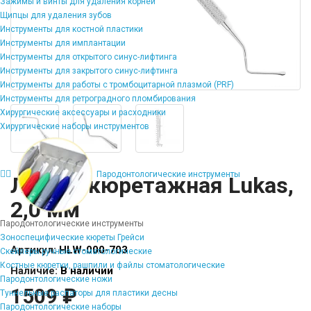
Зажимы и винты для удаления корней
Щипцы для удаления зубов
Инструменты для костной пластики
Инструменты для имплантации
Инструменты для открытого синус-лифтинга
Инструменты для закрытого синус-лифтинга
Инструменты для работы с тромбоцитарной плазмой (PRF)
Инструменты для ретроградного пломбирования
Хирургические аксессуары и расходники
Хирургические наборы инструментов
Пародонтологические инструменты
Ложка кюретажная Lukas,
2,0 мм
Пародонтологические инструменты
Зоноспецифические кюреты Грейси
Артикул:
HLW-000-703
Скейлеры ручные стоматологические
Костные кюретки, рашпили и файлы стоматологические
Наличие:
В наличии
Пародонтологические ножи
1509 ₽
Туннельные распаторы для пластики десны
Пародонтологические наборы