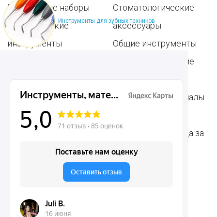
Популярные наборы
Стоматологические
Инструменты для зубных техников
Хирургические
аксессуары
инструменты
Общие инструменты
Пародонтологические
Стоматологические
инструменты
материалы
Ортодонтические
Расходные материалы
инструменты
для стоматологии
Терапевтические
Средства для ухода за
инструменты
полостью рта
Ортопедические
Зубным техникам
инструменты