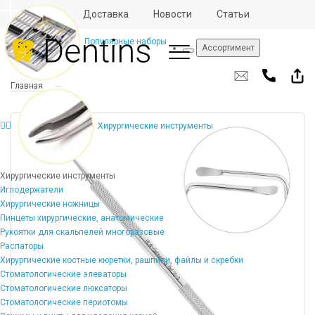
Отзывы
Доставка
Новости
Статьи
Популярные наборы
Ассортимент
Главная
Хирургические инструменты
Хирургические инструменты
Иглодержатели
Хирургические ножницы
Пинцеты хирургические, анатомические
Рукоятки для скальпелей многоразовые
Распаторы
Хирургические костные кюретки, рашпили, файлы и скребки
Стоматологические элеваторы
Стоматологические люксаторы
Стоматологические периотомы