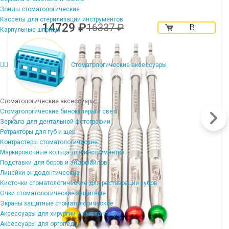
Зонды стоматологические
Кассеты для стерилизации инструментов
14729 ₽
16337 ₽
В
Карпульные шприцы
корзину
Стоматологические аксессуары
Стоматологические аксессуары
Стоматологические бинокуляры и свет
Зеркала для дентальной фотографии
Ретракторы для губ и щек
Контрастеры стоматологические
Маркировочные кольца для инструментов
Подставки для боров и эндофайлов
Линейки эндодонтические
Кисточки стоматологические для реставрации зубов
Очки стоматологические защитные
Экраны защитные стоматологические
Аксессуары для хирургии и имплантации
Аксессуары для ортопедии