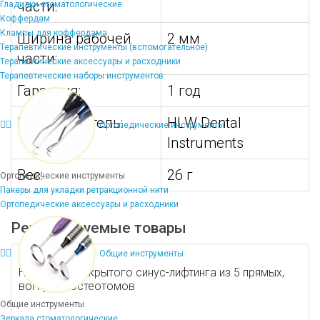
части:
Гладилки стоматологические
Коффердам
Клампы для коффердама
Ширина рабочей
2 мм
Терапевтические инструменты (вспомогательное)
части:
Терапевтические аксессуары и расходники
Терапевтические наборы инструментов
Гарантия:
1 год
Производитель:
HLW Dental
Ортопедические инструменты
Instruments
Вес:
26 г
Ортопедические инструменты
Пакеры для укладки ретракционной нити
Ортопедические аксессуары и расходники
Рекомендуемые товары
Общие инструменты
Набор для закрытого синус-лифтинга из 5 прямых,
вогнутых остеотомов
Общие инструменты
Зеркала стоматологические