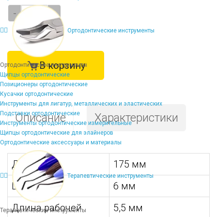
-
+
Ортодонтические инструменты
В корзину
Ортодонтические инструменты
Щипцы ортодонтические
Позиционеры ортодонтические
Кусачки ортодонтические
Инструменты для лигатур, металлических и эластических
Подставки ортодонтические
Описание
Характеристики
Инструменты ортодонтические измерительные
Щипцы ортодонтические для элайнеров
Ортодонтические аксессуары и материалы
Длина:
175 мм
Терапевтические инструменты
Ширина:
6 мм
Длина рабочей
5,5 мм
Терапевтические инструменты